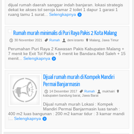
dijual rumah daerah sanggar indah banjaran. lokasi strategis
dekat ke akses tol seroja kamar 2 toilet 1 dapur 1 garasi 1
ruang tamu 1 surat...
Selengkapnya
)
Rumah murah minimalis di Puri Raya Pakis 2 Kota Malang
30 November 2021
Rumah
deni istanto
Malang, Jawa Timur
P
,
U
?
Perumahan Puri Raya 2 Kawasan Pakis Kabupaten Malang +
7 menit ke Exit Tol Pakis + 5 menit ke Bandara Abd Saleh + 15
menit...
Selengkapnya
)
Dijual rumah murah di Kompek Mandiri
Permai Banjarmasin
14 Desember 2017
Rumah
mukhairi
P
,
U
?
kabupaten bandung barat, Jawa Barat
Dijual rumah murah Lokasi : Kompek
Mandiri Permai Banjarmasin luas tanah :
400 m2 luas bangunan : 200 m2 kamar tidur : 3 kamar mandi
:...
Selengkapnya
)