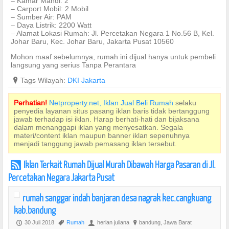
– Kamar Mandi: 2
– Carport Mobil: 2 Mobil
– Sumber Air: PAM
– Daya Listrik: 2200 Watt
– Alamat Lokasi Rumah: Jl. Percetakan Negara 1 No.56 B, Kel.
Johar Baru, Kec. Johar Baru, Jakarta Pusat 10560
Mohon maaf sebelumnya, rumah ini dijual hanya untuk pembeli
langsung yang serius Tanpa Perantara
?
Tags Wilayah:
DKI Jakarta
Perhatian!
Netproperty.net, Iklan Jual Beli Rumah
selaku
penyedia layanan situs pasang iklan baris tidak bertanggung
jawab terhadap isi iklan. Harap berhati-hati dan bijaksana
dalam menanggapi iklan yang menyesatkan. Segala
materi/content iklan maupun banner iklan sepenuhnya
menjadi tanggung jawab pemasang iklan tersebut.
Iklan Terkait Rumah Dijual Murah Dibawah Harga Pasaran di Jl.
r
Percetakan Negara Jakarta Pusat
rumah sanggar indah banjaran desa nagrak kec.cangkuang
kab.bandung
30 Juli 2018
Rumah
herlan juliana
bandung, Jawa Barat
P
,
U
?