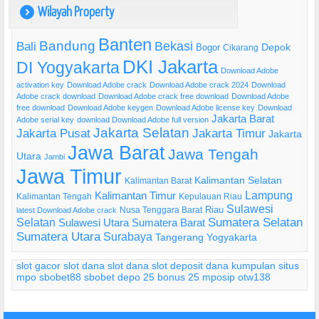
Wilayah Property
)
Banten
Bandung
Bekasi
Bali
Bogor
Depok
Cikarang
DKI Jakarta
DI Yogyakarta
Download Adobe
activation key
Download Adobe crack
Download Adobe crack 2024
Download
Adobe crack download
Download Adobe crack free download
Download Adobe
free download
Download Adobe keygen
Download Adobe license key
Download
Jakarta Barat
Adobe serial key
download Download Adobe full version
Jakarta Selatan
Jakarta Pusat
Jakarta Timur
Jakarta
Jawa Barat
Jawa Tengah
Utara
Jambi
Jawa Timur
Kalimantan Selatan
Kalimantan Barat
Lampung
Kalimantan Timur
Kalimantan Tengah
Kepulauan Riau
Sulawesi
Riau
Nusa Tenggara Barat
latest Download Adobe crack
Selatan
Sumatera Selatan
Sulawesi Utara
Sumatera Barat
Sumatera Utara
Surabaya
Tangerang
Yogyakarta
slot gacor
slot dana
slot dana
slot deposit dana
kumpulan situs
mpo
sbobet88
sbobet
depo 25 bonus 25
mposip
otw138