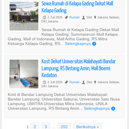
Sewa Rumah di Kelapa Gading Dekat Mall
Kelapa Gading
2 Juli 2026
Rumah
Didi
Jakarta Selatan,
P
,
U
?
DKI Jakarta
Sewa Rumah di Kelapa Gading Dekat Mall
Kelapa Gading, Summarecon Mall Kelapa
Gading, Mall of Indonesia, Mall Artha Gading, RS Mitra
Keluarga Kelapa Gading, RS...
Selengkapnya
)
Kost Dekat Universitas Malahayati Bandar
Lampung, RS Bintang Amin, Mall Boemi
Kedaton
2 Juli 2026
Rumah
Didi
Jakarta Selatan,
P
,
U
?
DKI Jakarta
Kost di Bandar Lampung Dekat Universitas Malahayati
Bandar Lampung, Universitas Saburai, Universitas Satu Nusa
Lampung, UMITRA Universitas Mitra Indonesia, UNILA
Universitas Lampung, RS Bintang Amin...
Selengkapnya
)
1
2
3
…
202
Berikutnya »