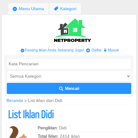
;
Menu Utama
,
Kategori
Pasang Iklan Anda Sekarang Juga!
Daftar
Masuk
/
+
w
Mencari
L
Beranda
»
List iklan dari Didi
List Iklan Didi
Pengiklan:
Didi
Total Iklan:
2414 iklan