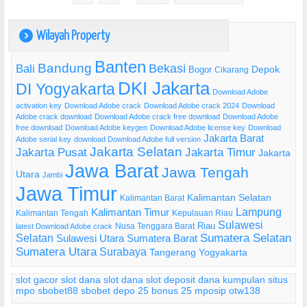
Wilayah Property
)
Banten
Bandung
Bekasi
Bali
Bogor
Depok
Cikarang
DKI Jakarta
DI Yogyakarta
Download Adobe
activation key
Download Adobe crack
Download Adobe crack 2024
Download
Adobe crack download
Download Adobe crack free download
Download Adobe
free download
Download Adobe keygen
Download Adobe license key
Download
Jakarta Barat
Adobe serial key
download Download Adobe full version
Jakarta Selatan
Jakarta Pusat
Jakarta Timur
Jakarta
Jawa Barat
Jawa Tengah
Utara
Jambi
Jawa Timur
Kalimantan Selatan
Kalimantan Barat
Lampung
Kalimantan Timur
Kalimantan Tengah
Kepulauan Riau
Sulawesi
Riau
Nusa Tenggara Barat
latest Download Adobe crack
Selatan
Sumatera Selatan
Sulawesi Utara
Sumatera Barat
Sumatera Utara
Surabaya
Tangerang
Yogyakarta
slot gacor
slot dana
slot dana
slot deposit dana
kumpulan situs
mpo
sbobet88
sbobet
depo 25 bonus 25
mposip
otw138