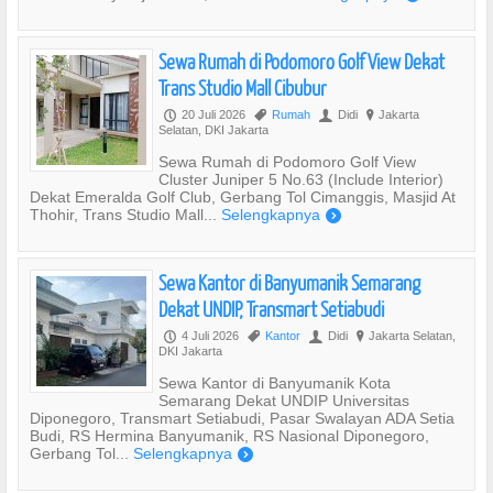
Sewa Rumah di Podomoro Golf View Dekat
Trans Studio Mall Cibubur
20 Juli 2026
Rumah
Didi
Jakarta
P
,
U
?
Selatan, DKI Jakarta
Sewa Rumah di Podomoro Golf View
Cluster Juniper 5 No.63 (Include Interior)
Dekat Emeralda Golf Club, Gerbang Tol Cimanggis, Masjid At
Thohir, Trans Studio Mall...
Selengkapnya
)
Sewa Kantor di Banyumanik Semarang
Dekat UNDIP, Transmart Setiabudi
4 Juli 2026
Kantor
Didi
Jakarta Selatan,
P
,
U
?
DKI Jakarta
Sewa Kantor di Banyumanik Kota
Semarang Dekat UNDIP Universitas
Diponegoro, Transmart Setiabudi, Pasar Swalayan ADA Setia
Budi, RS Hermina Banyumanik, RS Nasional Diponegoro,
Gerbang Tol...
Selengkapnya
)