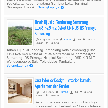
Yogyakarta, Kebun Binatang Gembira Loka, Terminal
Giwangan. Lokasi...
Selengkapnya
)
Tanah Dijual di Tembalang Semarang
±108.526 m2 Dekat UNIMUS, RS Primaya
Semarang
1 Agustus 2026
Tanah
Didi
Jakarta
P
,
U
?
Selatan, DKI Jakarta
Tanah Dijual di Tandang Tembalang Kota Semarang (Luas
±108.526 m2) Dekat UNIMUS Universitas Muhammadiyah
Semarang, RS Primaya Hospital Semarang, RSD K.R.M.T.
Wongsonegoro, Bukit Teletubbies Tembalang...
Selengkapnya
)
Jasa Interior Design | Interior Rumah,
Apartemen dan Kantor
21 Juli 2026
Rumah
Didi
Jakarta
P
,
U
?
Selatan, DKI Jakarta
Sedang mencari jasa interior di Depok yang
profesional dan berkualitas? Dream Interior