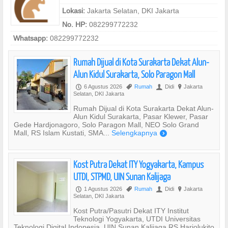
Lokasi:
Jakarta Selatan, DKI Jakarta
No. HP:
082299772232
Whatsapp:
082299772232
Rumah Dijual di Kota Surakarta Dekat Alun-
Alun Kidul Surakarta, Solo Paragon Mall
6 Agustus 2026
Rumah
Didi
Jakarta
P
,
U
?
Selatan, DKI Jakarta
Rumah Dijual di Kota Surakarta Dekat Alun-
Alun Kidul Surakarta, Pasar Klewer, Pasar
Gede Hardjonagoro, Solo Paragon Mall, NEO Solo Grand
Mall, RS Islam Kustati, SMA...
Selengkapnya
)
Kost Putra Dekat ITY Yogyakarta, Kampus
UTDI, STPMD, UIN Sunan Kalijaga
1 Agustus 2026
Rumah
Didi
Jakarta
P
,
U
?
Selatan, DKI Jakarta
Kost Putra/Pasutri Dekat ITY Institut
Teknologi Yogyakarta, UTDI Universitas
Teknologi Digital Indonesia, UIN Sunan Kalijaga RS Harjolukito