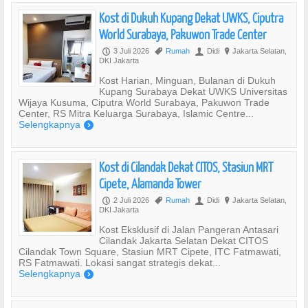
Kost di Dukuh Kupang Dekat UWKS, Ciputra
World Surabaya, Pakuwon Trade Center
3 Juli 2026
Rumah
Didi
Jakarta Selatan,
P
,
U
?
DKI Jakarta
Kost Harian, Minguan, Bulanan di Dukuh
Kupang Surabaya Dekat UWKS Universitas
Wijaya Kusuma, Ciputra World Surabaya, Pakuwon Trade
Center, RS Mitra Keluarga Surabaya, Islamic Centre...
Selengkapnya
)
Kost di Cilandak Dekat CITOS, Stasiun MRT
Cipete, Alamanda Tower
2 Juli 2026
Rumah
Didi
Jakarta Selatan,
P
,
U
?
DKI Jakarta
Kost Eksklusif di Jalan Pangeran Antasari
Cilandak Jakarta Selatan Dekat CITOS
Cilandak Town Square, Stasiun MRT Cipete, ITC Fatmawati,
RS Fatmawati. Lokasi sangat strategis dekat...
Selengkapnya
)