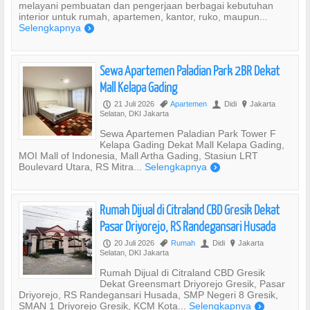
melayani pembuatan dan pengerjaan berbagai kebutuhan
interior untuk rumah, apartemen, kantor, ruko, maupun...
Selengkapnya
)
Sewa Apartemen Paladian Park 2BR Dekat
Mall Kelapa Gading
21 Juli 2026
Apartemen
Didi
Jakarta
P
,
U
?
Selatan, DKI Jakarta
Sewa Apartemen Paladian Park Tower F
Kelapa Gading Dekat Mall Kelapa Gading,
MOI Mall of Indonesia, Mall Artha Gading, Stasiun LRT
Boulevard Utara, RS Mitra...
Selengkapnya
)
Rumah Dijual di Citraland CBD Gresik Dekat
Pasar Driyorejo, RS Randegansari Husada
20 Juli 2026
Rumah
Didi
Jakarta
P
,
U
?
Selatan, DKI Jakarta
Rumah Dijual di Citraland CBD Gresik
Dekat Greensmart Driyorejo Gresik, Pasar
Driyorejo, RS Randegansari Husada, SMP Negeri 8 Gresik,
SMAN 1 Driyorejo Gresik, KCM Kota...
Selengkapnya
)