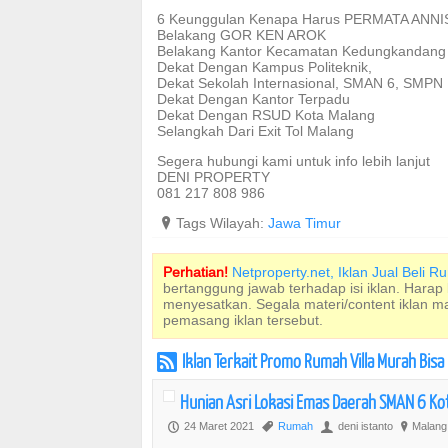
6 Keunggulan Kenapa Harus PERMATA ANN
Belakang GOR KEN AROK
Belakang Kantor Kecamatan Kedungkandang
Dekat Dengan Kampus Politeknik,
Dekat Sekolah Internasional, SMAN 6, SMPN
Dekat Dengan Kantor Terpadu
Dekat Dengan RSUD Kota Malang
Selangkah Dari Exit Tol Malang
Segera hubungi kami untuk info lebih lanjut
DENI PROPERTY
081 217 808 986
?
Tags Wilayah:
Jawa Timur
Perhatian!
Netproperty.net, Iklan Jual Beli 
bertanggung jawab terhadap isi iklan. Harap
menyesatkan. Segala materi/content iklan 
pemasang iklan tersebut.
Iklan Terkait Promo Rumah Villa Murah Bis
r
Hunian Asri Lokasi Emas Daerah SMAN 6 Ko
24 Maret 2021
Rumah
deni istanto
Malang
P
,
U
?