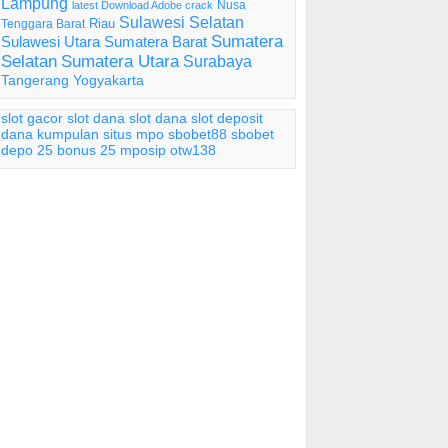
Lampung
Nusa
latest Download Adobe crack
Sulawesi Selatan
Riau
Tenggara Barat
Sumatera
Sulawesi Utara
Sumatera Barat
Selatan
Sumatera Utara
Surabaya
Tangerang
Yogyakarta
slot gacor
slot dana
slot dana
slot deposit
dana
kumpulan situs mpo
sbobet88
sbobet
depo 25 bonus 25
mposip
otw138