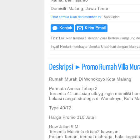
Nama: deni istanto
Domisili: Malang, Jawa Timur
Lihat semua iklan dari member ini
- 5483 iklan
Kontak
Kirim Email
e
@
Tips:
Lakukan transaksi dengan cara bertemu langsung den
Ingat!
Hindari membayar dimuka & hati-hati dengan iklan yang
Deskripsi
Promo Rumah Villa Mur
]
Rumah Murah Di Wonokoyo Kota Malang
Permata Annisa Tahap 3
Tersedia 41 unit siap utk yg ingin memiliki 
Lokasi sangat strategis di Wonokoyo, Kota Ma
Type 40/72
Harga Promo 310 Juta !
Row Jalan 9 M
Tersedia Mushola di tiap2 kawasan
Fasum Taman, tempat olahraga, balai kegiata