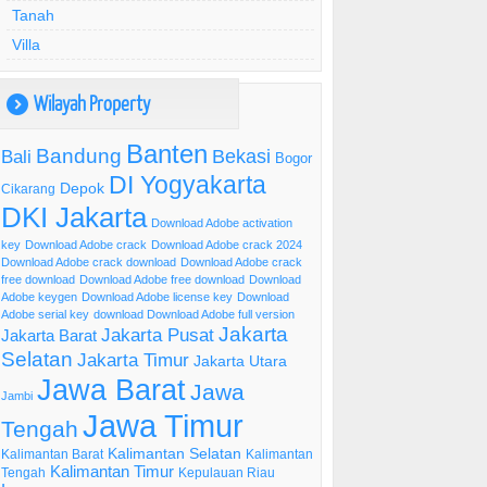
Tanah
Villa
Wilayah Property
)
Banten
Bandung
Bekasi
Bali
Bogor
DI Yogyakarta
Depok
Cikarang
DKI Jakarta
Download Adobe activation
key
Download Adobe crack
Download Adobe crack 2024
Download Adobe crack download
Download Adobe crack
free download
Download Adobe free download
Download
Adobe keygen
Download Adobe license key
Download
Adobe serial key
download Download Adobe full version
Jakarta
Jakarta Pusat
Jakarta Barat
Selatan
Jakarta Timur
Jakarta Utara
Jawa Barat
Jawa
Jambi
Jawa Timur
Tengah
Kalimantan Selatan
Kalimantan Barat
Kalimantan
Kalimantan Timur
Tengah
Kepulauan Riau