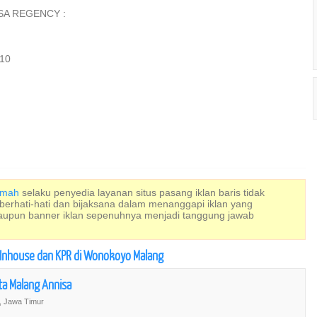
ISA REGENCY :
 10
Rumah
selaku penyedia layanan situs pasang iklan baris tidak
 berhati-hati dan bijaksana dalam menanggapi iklan yang
maupun banner iklan sepenuhnya menjadi tanggung jawab
a Inhouse dan KPR di Wonokoyo Malang
ta Malang Annisa
, Jawa Timur