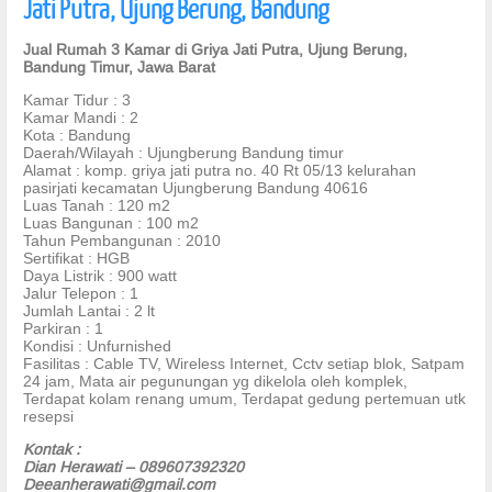
Jati Putra, Ujung Berung, Bandung
Jual Rumah 3 Kamar di Griya Jati Putra, Ujung Berung,
Bandung Timur, Jawa Barat
Kamar Tidur : 3
Kamar Mandi : 2
Kota : Bandung
Daerah/Wilayah : Ujungberung Bandung timur
Alamat : komp. griya jati putra no. 40 Rt 05/13 kelurahan
pasirjati kecamatan Ujungberung Bandung 40616
Luas Tanah : 120 m2
Luas Bangunan : 100 m2
Tahun Pembangunan : 2010
Sertifikat : HGB
Daya Listrik : 900 watt
Jalur Telepon : 1
Jumlah Lantai : 2 lt
Parkiran : 1
Kondisi : Unfurnished
Fasilitas : Cable TV, Wireless Internet, Cctv setiap blok, Satpam
24 jam, Mata air pegunungan yg dikelola oleh komplek,
Terdapat kolam renang umum, Terdapat gedung pertemuan utk
resepsi
Kontak :
Dian Herawati – 089607392320
Deeanherawati@gmail.com