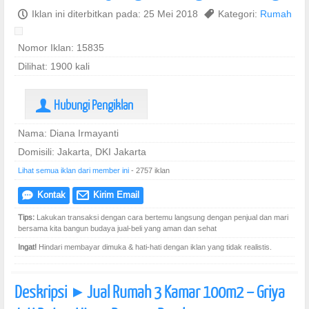
P
Iklan ini diterbitkan pada: 25 Mei 2018
,
Kategori:
Rumah
Nomor Iklan: 15835
Dilihat: 1900 kali
Hubungi Pengiklan
U
Nama: Diana Irmayanti
Domisili: Jakarta, DKI Jakarta
Lihat semua iklan dari member ini
- 2757 iklan
Kontak
Kirim Email
e
@
Tips:
Lakukan transaksi dengan cara bertemu langsung dengan penjual dan mari
bersama kita bangun budaya jual-beli yang aman dan sehat
Ingat!
Hindari membayar dimuka & hati-hati dengan iklan yang tidak realistis.
Deskripsi
Jual Rumah 3 Kamar 100m2 – Griya
]