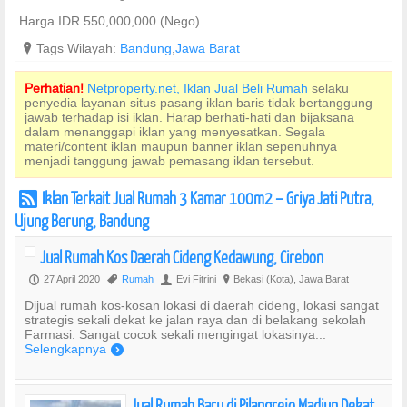
Harga IDR 550,000,000 (Nego)
?
Tags Wilayah:
Bandung
,
Jawa Barat
Perhatian!
Netproperty.net, Iklan Jual Beli Rumah
selaku
penyedia layanan situs pasang iklan baris tidak bertanggung
jawab terhadap isi iklan. Harap berhati-hati dan bijaksana
dalam menanggapi iklan yang menyesatkan. Segala
materi/content iklan maupun banner iklan sepenuhnya
menjadi tanggung jawab pemasang iklan tersebut.
Iklan Terkait Jual Rumah 3 Kamar 100m2 – Griya Jati Putra,
r
Ujung Berung, Bandung
Jual Rumah Kos Daerah Cideng Kedawung, Cirebon
27 April 2020
Rumah
Evi Fitrini
Bekasi (Kota), Jawa Barat
P
,
U
?
Dijual rumah kos-kosan lokasi di daerah cideng, lokasi sangat
strategis sekali dekat ke jalan raya dan di belakang sekolah
Farmasi. Sangat cocok sekali mengingat lokasinya...
Selengkapnya
)
Jual Rumah Baru di Pilangrejo Madiun Dekat