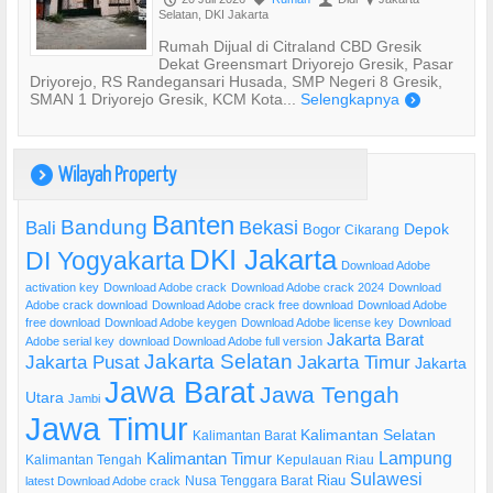
Selatan, DKI Jakarta
Rumah Dijual di Citraland CBD Gresik
Dekat Greensmart Driyorejo Gresik, Pasar
Driyorejo, RS Randegansari Husada, SMP Negeri 8 Gresik,
SMAN 1 Driyorejo Gresik, KCM Kota...
Selengkapnya
)
Wilayah Property
)
Banten
Bandung
Bekasi
Bali
Bogor
Depok
Cikarang
DKI Jakarta
DI Yogyakarta
Download Adobe
activation key
Download Adobe crack
Download Adobe crack 2024
Download
Adobe crack download
Download Adobe crack free download
Download Adobe
free download
Download Adobe keygen
Download Adobe license key
Download
Jakarta Barat
Adobe serial key
download Download Adobe full version
Jakarta Selatan
Jakarta Pusat
Jakarta Timur
Jakarta
Jawa Barat
Jawa Tengah
Utara
Jambi
Jawa Timur
Kalimantan Selatan
Kalimantan Barat
Lampung
Kalimantan Timur
Kalimantan Tengah
Kepulauan Riau
Sulawesi
Riau
Nusa Tenggara Barat
latest Download Adobe crack