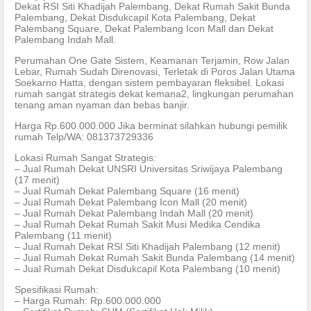
Dekat RSI Siti Khadijah Palembang, Dekat Rumah Sakit Bunda
Palembang, Dekat Disdukcapil Kota Palembang, Dekat
Palembang Square, Dekat Palembang Icon Mall dan Dekat
Palembang Indah Mall.
Perumahan One Gate Sistem, Keamanan Terjamin, Row Jalan
Lebar, Rumah Sudah Direnovasi, Terletak di Poros Jalan Utama
Soekarno Hatta, dengan sistem pembayaran fleksibel. Lokasi
rumah sangat strategis dekat kemana2, lingkungan perumahan
tenang aman nyaman dan bebas banjir.
Harga Rp.600.000.000 Jika berminat silahkan hubungi pemilik
rumah Telp/WA: 081373729336
Lokasi Rumah Sangat Strategis:
– Jual Rumah Dekat UNSRI Universitas Sriwijaya Palembang
(17 menit)
– Jual Rumah Dekat Palembang Square (16 menit)
– Jual Rumah Dekat Palembang Icon Mall (20 menit)
– Jual Rumah Dekat Palembang Indah Mall (20 menit)
– Jual Rumah Dekat Rumah Sakit Musi Medika Cendika
Palembang (11 menit)
– Jual Rumah Dekat RSI Siti Khadijah Palembang (12 menit)
– Jual Rumah Dekat Rumah Sakit Bunda Palembang (14 menit)
– Jual Rumah Dekat Disdukcapil Kota Palembang (10 menit)
Spesifikasi Rumah:
– Harga Rumah: Rp.600.000.000