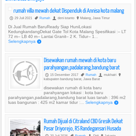
rumah villa mewah dekat Dispenduk di Annisa kota malang
29 Juli 2021
Rumah
deni istanto
Malang, Jawa Timur
P
,
U
?
Di Jual Rumah BaruReady Siap HuniLokasi
KedungkandangDekat Gate Tol Kota Malang Spesifikasi :– LT
72 m– LB 40 m– Lantai Granit– 2 K. Tidur– 1...
Selengkapnya
)
Disewakan rumah mewah di kota baru
parahyangan,padalarang,bandung barat
15 Desember 2017
Rumah
mukhairi
P
,
U
?
kabupaten bandung barat, Jawa Barat
disewakan rumah di kota baru
parahyangan lokasi : kota baru
parahyangan,padalarang,bandung barat luas tanah : 396 m2
luas bangunan : 425 m2 kamar tidur :...
Selengkapnya
)
Rumah Dijual di Citraland CBD Gresik Dekat
Pasar Driyorejo, RS Randegansari Husada
20 Juli 2026
Rumah
Didi
Jakarta
P
,
U
?