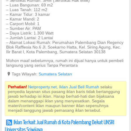
– Sertifikat Rumah: SHM (Sertifikat Hak Milik)
– Luas Bangunan: 69 m2
– Luas Tanah: 112 m2
– Kamar Tidur: 3 kamar
– Kamar Mandi: 2
– Carport Mobil: 1
– Sumber Air: PAM
– Daya Listrik: 1.300 Watt
– Jumlah Lantai: 2 Lantai
– Alamat Lokasi Rumah: Perumahan Palembang Dian Regency
Blok Rafflesia No.6 Jl. Soekarno Hatta, Kel. Siring Agung, Kec.
Ilir Barat I, Kota Palembang, Sumatera Selatan 30138
Mohon maaf sebelumnya, rumah ini dijual hanya untuk pembeli
langsung yang serius Tanpa Perantara
?
Tags Wilayah:
Sumatera Selatan
Perhatian!
Netproperty.net, Iklan Jual Beli Rumah
selaku
penyedia layanan situs pasang iklan baris tidak bertanggung
jawab terhadap isi iklan. Harap berhati-hati dan bijaksana
dalam menanggapi iklan yang menyesatkan. Segala
materi/content iklan maupun banner iklan sepenuhnya
menjadi tanggung jawab pemasang iklan tersebut.
Iklan Terkait Jual Rumah di Kota Palembang Dekat UNSRI
r
Universitas Sriwijaya