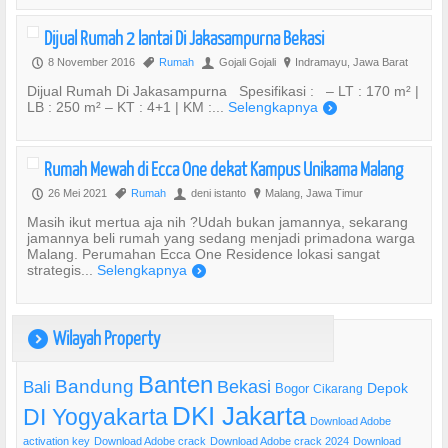
Dijual Rumah 2 lantai Di Jakasampurna Bekasi
8 November 2016
Rumah
Gojali Gojali
Indramayu, Jawa Barat
P
,
U
?
Dijual Rumah Di Jakasampurna Spesifikasi : – LT : 170 m² |
LB : 250 m² – KT : 4+1 | KM :...
Selengkapnya
)
Rumah Mewah di Ecca One dekat Kampus Unikama Malang
26 Mei 2021
Rumah
deni istanto
Malang, Jawa Timur
P
,
U
?
Masih ikut mertua aja nih ?Udah bukan jamannya, sekarang
jamannya beli rumah yang sedang menjadi primadona warga
Malang. Perumahan Ecca One Residence lokasi sangat
strategis...
Selengkapnya
)
Wilayah Property
)
Banten
Bandung
Bekasi
Bali
Bogor
Depok
Cikarang
DKI Jakarta
DI Yogyakarta
Download Adobe
activation key
Download Adobe crack
Download Adobe crack 2024
Download