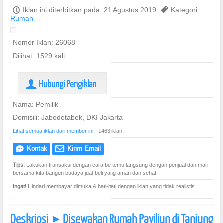
P
Iklan ini diterbitkan pada: 21 Agustus 2019
,
Kategori:
Rumah
Nomor Iklan: 26068
Dilihat: 1529 kali
Hubungi Pengiklan
U
Nama: Pemilik
Domisili: Jabodetabek, DKI Jakarta
Lihat semua iklan dari member ini
- 1463 iklan
Kontak
Kirim Email
e
@
Tips:
Lakukan transaksi dengan cara bertemu langsung dengan penjual dan mari
bersama kita bangun budaya jual-beli yang aman dan sehat
Ingat!
Hindari membayar dimuka & hati-hati dengan iklan yang tidak realistis.
Deskripsi
Disewakan Rumah Paviliun di Tanjung
]