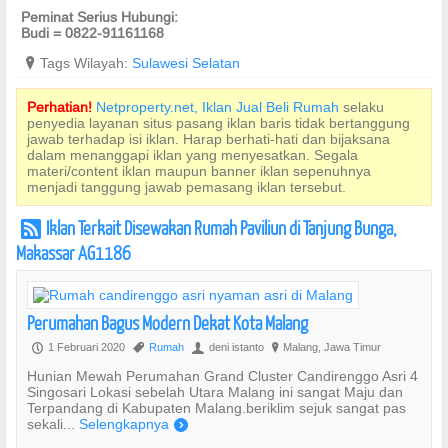
Peminat Serius Hubungi:
Budi = 0822-91161168
?
Tags Wilayah:
Sulawesi Selatan
Perhatian!
Netproperty.net, Iklan Jual Beli Rumah
selaku
penyedia layanan situs pasang iklan baris tidak bertanggung
jawab terhadap isi iklan. Harap berhati-hati dan bijaksana
dalam menanggapi iklan yang menyesatkan. Segala
materi/content iklan maupun banner iklan sepenuhnya
menjadi tanggung jawab pemasang iklan tersebut.
Iklan Terkait Disewakan Rumah Paviliun di Tanjung Bunga,
r
Makassar AG1186
Perumahan Bagus Modern Dekat Kota Malang
1 Februari 2020
Rumah
deni istanto
Malang, Jawa Timur
P
,
U
?
Hunian Mewah Perumahan Grand Cluster Candirenggo Asri 4
Singosari Lokasi sebelah Utara Malang ini sangat Maju dan
Terpandang di Kabupaten Malang.beriklim sejuk sangat pas
sekali...
Selengkapnya
)