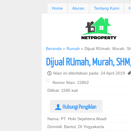
Home
Aturan
Tentang Kami
H
Beranda
»
Rumah
»
Dijual RUmah, Murah, S
Dijual RUmah, Murah, SHM
P
Iklan ini diterbitkan pada: 24 April 2019
Nomor Iklan: 22802
Dilihat: 1585 kali
Hubungi Pengiklan
U
Nama: PT. Hoki Sejahtera Abadi
Domisili: Bantul, DI Yogyakarta