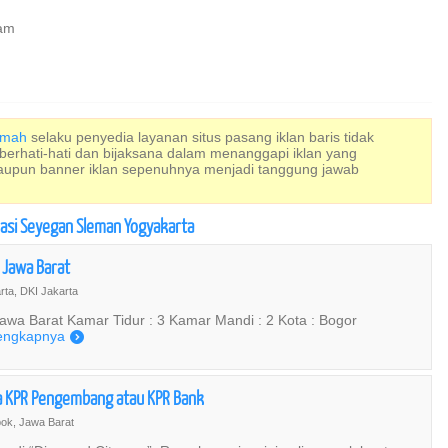
ram
Rumah
selaku penyedia layanan situs pasang iklan baris tidak
 berhati-hati dan bijaksana dalam menanggapi iklan yang
maupun banner iklan sepenuhnya menjadi tanggung jawab
okasi Seyegan Sleman Yogyakarta
 Jawa Barat
ta, DKI Jakarta
wa Barat Kamar Tidur : 3 Kamar Mandi : 2 Kota : Bogor
engkapnya
)
isa KPR Pengembang atau KPR Bank
ok, Jawa Barat