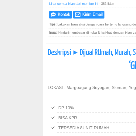
Lihat semua iklan dari member ini
- 381 iklan
Kontak
Kirim Email
e
@
Tips:
Lakukan transaksi dengan cara bertemu langsung den
Ingat!
Hindari membayar dimuka & hati-hati dengan iklan yang
Deskripsi
Dijual RUmah, Murah, 
]
‘G
LOKASI : Margoagung Seyegan, Sleman, Yog
DP 10%
BISA KPR
TERSEDIA 8UNIT RUMAH