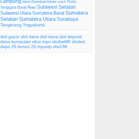
Lampung
Nusa
latest Download Adobe crack
Sulawesi Selatan
Riau
Tenggara Barat
Sumatera
Sulawesi Utara
Sumatera Barat
Selatan
Sumatera Utara
Surabaya
Tangerang
Yogyakarta
slot gacor
slot dana
slot dana
slot deposit
dana
kumpulan situs mpo
sbobet88
sbobet
depo 25 bonus 25
mposip
otw138