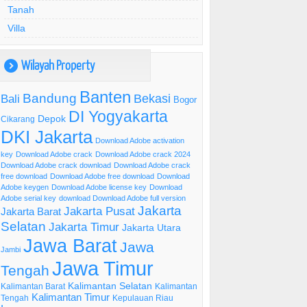
Tanah
Villa
Wilayah Property
)
Banten
Bandung
Bekasi
Bali
Bogor
DI Yogyakarta
Depok
Cikarang
DKI Jakarta
Download Adobe activation
key
Download Adobe crack
Download Adobe crack 2024
Download Adobe crack download
Download Adobe crack
free download
Download Adobe free download
Download
Adobe keygen
Download Adobe license key
Download
Adobe serial key
download Download Adobe full version
Jakarta
Jakarta Pusat
Jakarta Barat
Selatan
Jakarta Timur
Jakarta Utara
Jawa Barat
Jawa
Jambi
Jawa Timur
Tengah
Kalimantan Selatan
Kalimantan Barat
Kalimantan
Kalimantan Timur
Tengah
Kepulauan Riau