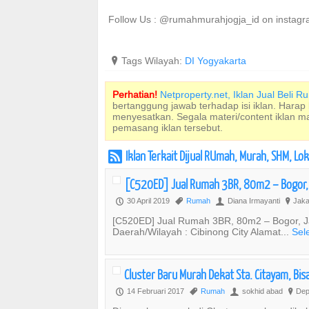
Follow Us : @rumahmurahjogja_id on instag
?
Tags Wilayah:
DI Yogyakarta
Perhatian!
Netproperty.net, Iklan Jual Beli 
bertanggung jawab terhadap isi iklan. Harap
menyesatkan. Segala materi/content iklan 
pemasang iklan tersebut.
Iklan Terkait Dijual RUmah, Murah, SHM, L
r
[C520ED] Jual Rumah 3BR, 80m2 – Bogor,
30 April 2019
Rumah
Diana Irmayanti
Jakar
P
,
U
?
[C520ED] Jual Rumah 3BR, 80m2 – Bogor, Ja
Daerah/Wilayah : Cibinong City Alamat...
Sel
Cluster Baru Murah Dekat Sta. Citayam, B
14 Februari 2017
Rumah
sokhid abad
Dep
P
,
U
?