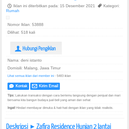
P
Iklan ini diterbitkan pada: 15 Desember 2021
,
Kategori:
Rumah
Nomor Iklan: 53888
Dilihat: 518 kali
Hubungi Pengiklan
U
Nama: deni istanto
Domisili: Malang, Jawa Timur
Lihat semua iklan dari member ini
- 5483 iklan
Kontak
Kirim Email
e
@
Tips:
Lakukan transaksi dengan cara bertemu langsung dengan penjual dan mari
bersama kita bangun budaya jual-beli yang aman dan sehat
Ingat!
Hindari membayar dimuka & hati-hati dengan iklan yang tidak realistis.
Deskripsi
Zafira Residence Hunian 2 lantai
]