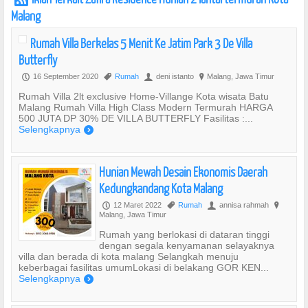
Malang
Rumah Villa Berkelas 5 Menit Ke Jatim Park 3 De Villa
Butterfly
16 September 2020
Rumah
deni istanto
Malang, Jawa Timur
P
,
U
?
Rumah Villa 2lt exclusive Home-Villange Kota wisata Batu
Malang Rumah Villa High Class Modern Termurah HARGA
500 JUTA DP 30% DE VILLA BUTTERFLY Fasilitas :...
Selengkapnya
)
Hunian Mewah Desain Ekonomis Daerah
Kedungkandang Kota Malang
12 Maret 2022
Rumah
annisa rahmah
P
,
U
?
Malang, Jawa Timur
Rumah yang berlokasi di dataran tinggi
dengan segala kenyamanan selayaknya
villa dan berada di kota malang Selangkah menuju
keberbagai fasilitas umumLokasi di belakang GOR KEN...
Selengkapnya
)