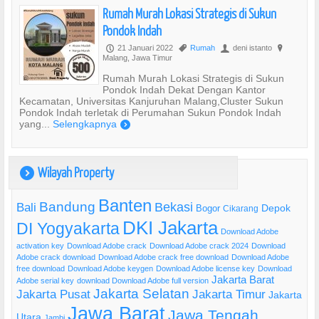
Rumah Murah Lokasi Strategis di Sukun
Pondok Indah
21 Januari 2022
Rumah
deni istanto
P
,
U
?
Malang, Jawa Timur
Rumah Murah Lokasi Strategis di Sukun
Pondok Indah Dekat Dengan Kantor
Kecamatan, Universitas Kanjuruhan Malang,Cluster Sukun
Pondok Indah terletak di Perumahan Sukun Pondok Indah
yang...
Selengkapnya
)
Wilayah Property
)
Banten
Bandung
Bekasi
Bali
Bogor
Depok
Cikarang
DKI Jakarta
DI Yogyakarta
Download Adobe
activation key
Download Adobe crack
Download Adobe crack 2024
Download
Adobe crack download
Download Adobe crack free download
Download Adobe
free download
Download Adobe keygen
Download Adobe license key
Download
Jakarta Barat
Adobe serial key
download Download Adobe full version
Jakarta Selatan
Jakarta Pusat
Jakarta Timur
Jakarta
Jawa Barat
Jawa Tengah
Utara
Jambi