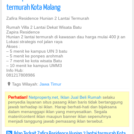
termurah Kota Malang
Zafira Residence Hunian 2 Lantai Termurah
Rumah Villa 2 Lantai Dekat Wisata Batu
Zapira Residence
Hunian 2 lantai termurah di kawasan dau harga mulai 400 jt an
Lokasi strategis nol jalan raya
Akses :
– 5 menit ke kampus UIN 3 batu
– 5 menit ke ponpes arohmah
– 7 menit ke kota wisata Batu
– 10 menit ke kampus UMM3
Info Hub:
081217808986
?
Tags Wilayah:
Jawa Timur
Perhatian!
Netproperty.net, Iklan Jual Beli Rumah
selaku
penyedia layanan situs pasang iklan baris tidak bertanggung
jawab terhadap isi iklan. Harap berhati-hati dan bijaksana
dalam menanggapi iklan yang menyesatkan. Segala
materi/content iklan maupun banner iklan sepenuhnya
menjadi tanggung jawab pemasang iklan tersebut.
Iklan Terkait Zafira Residence Hunian 2 lantai termurah Kota
r