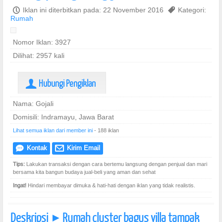
P
Iklan ini diterbitkan pada: 22 November 2016
,
Kategori:
Rumah
Nomor Iklan: 3927
Dilihat: 2957 kali
Hubungi Pengiklan
U
Nama: Gojali
Domisili: Indramayu, Jawa Barat
Lihat semua iklan dari member ini
- 188 iklan
Kontak
Kirim Email
e
@
Tips:
Lakukan transaksi dengan cara bertemu langsung dengan penjual dan mari
bersama kita bangun budaya jual-beli yang aman dan sehat
Ingat!
Hindari membayar dimuka & hati-hati dengan iklan yang tidak realistis.
Deskripsi
Rumah cluster bagus villa tampak
]