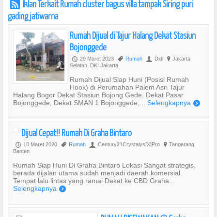
Iklan Terkait Rumah cluster bagus villa tampak Siring puri
r
gading jatiwarna
Rumah Dijual di Tajur Halang Dekat Stasiun
Bojonggede
29 Maret 2023
Rumah
Didi
Jakarta
P
,
U
?
Selatan, DKI Jakarta
Rumah Dijual Siap Huni (Posisi Rumah
Hook) di Perumahan Palem Asri Tajur
Halang Bogor Dekat Stasiun Bojong Gede, Dekat Pasar
Bojonggede, Dekat SMAN 1 Bojonggede,...
Selengkapnya
)
Dijual Cepat!! Rumah Di Graha Bintaro
18 Maret 2020
Rumah
Century21Crystalys[X]Pro
Tangerang,
P
,
U
?
Banten
Rumah Siap Huni Di Graha Bintaro Lokasi Sangat strategis,
berada dijalan utama sudah menjadi daerah komersial.
Tempat lalu lintas yang ramai Dekat ke CBD Graha...
Selengkapnya
)