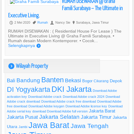
RUMAH DISEWAKAN @ Graha
Famili Surabaya – The Ultimate in
Executive Living.
2 Mei 2020
Rumah
Nancy Sie
Surabaya, Jawa Timur
P
,
U
?
RUMAH DISEWAKAN : ( Residential House For Lease ) The
Ultimate in Executive Living @ Graha Famili Surabaya. •
Rumah desain Modern Kontemporer. • Cocok...
Selengkapnya
)
Wilayah Property
)
Banten
Bandung
Bekasi
Bali
Bogor
Depok
Cikarang
DKI Jakarta
DI Yogyakarta
Download Adobe
activation key
Download Adobe crack
Download Adobe crack 2024
Download
Adobe crack download
Download Adobe crack free download
Download Adobe
free download
Download Adobe keygen
Download Adobe license key
Download
Jakarta Barat
Adobe serial key
download Download Adobe full version
Jakarta Selatan
Jakarta Pusat
Jakarta Timur
Jakarta
Jawa Barat
Jawa Tengah
Utara
Jambi