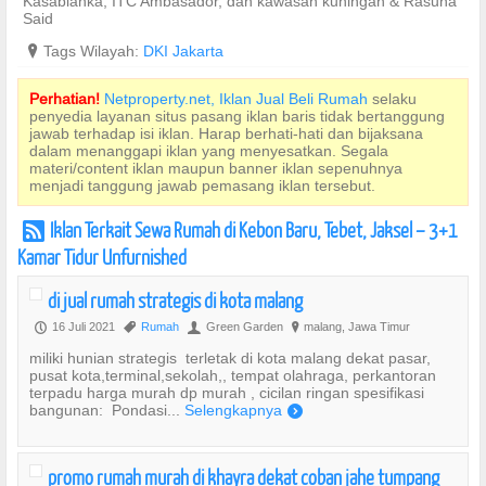
Kasablanka, ITC Ambasador, dan kawasan kuningan & Rasuna
Said
?
Tags Wilayah:
DKI Jakarta
Perhatian!
Netproperty.net, Iklan Jual Beli Rumah
selaku
penyedia layanan situs pasang iklan baris tidak bertanggung
jawab terhadap isi iklan. Harap berhati-hati dan bijaksana
dalam menanggapi iklan yang menyesatkan. Segala
materi/content iklan maupun banner iklan sepenuhnya
menjadi tanggung jawab pemasang iklan tersebut.
Iklan Terkait Sewa Rumah di Kebon Baru, Tebet, Jaksel – 3+1
r
Kamar Tidur Unfurnished
di jual rumah strategis di kota malang
16 Juli 2021
Rumah
Green Garden
malang, Jawa Timur
P
,
U
?
miliki hunian strategis terletak di kota malang dekat pasar,
pusat kota,terminal,sekolah,, tempat olahraga, perkantoran
terpadu harga murah dp murah , cicilan ringan spesifikasi
bangunan: Pondasi...
Selengkapnya
)
promo rumah murah di khayra dekat coban jahe tumpang