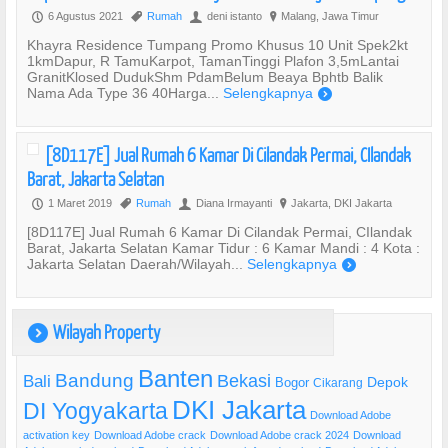
6 Agustus 2021
Rumah
deni istanto
Malang, Jawa Timur
P
,
U
?
Khayra Residence Tumpang Promo Khusus 10 Unit Spek2kt
1kmDapur, R TamuKarpot, TamanTinggi Plafon 3,5mLantai
GranitKlosed DudukShm PdamBelum Beaya Bphtb Balik
Nama Ada Type 36 40Harga...
Selengkapnya
)
[8D117E] Jual Rumah 6 Kamar Di Cilandak Permai, CIlandak
Barat, Jakarta Selatan
1 Maret 2019
Rumah
Diana Irmayanti
Jakarta, DKI Jakarta
P
,
U
?
[8D117E] Jual Rumah 6 Kamar Di Cilandak Permai, CIlandak
Barat, Jakarta Selatan Kamar Tidur : 6 Kamar Mandi : 4 Kota :
Jakarta Selatan Daerah/Wilayah...
Selengkapnya
)
Wilayah Property
)
Banten
Bandung
Bekasi
Bali
Bogor
Depok
Cikarang
DKI Jakarta
DI Yogyakarta
Download Adobe
activation key
Download Adobe crack
Download Adobe crack 2024
Download