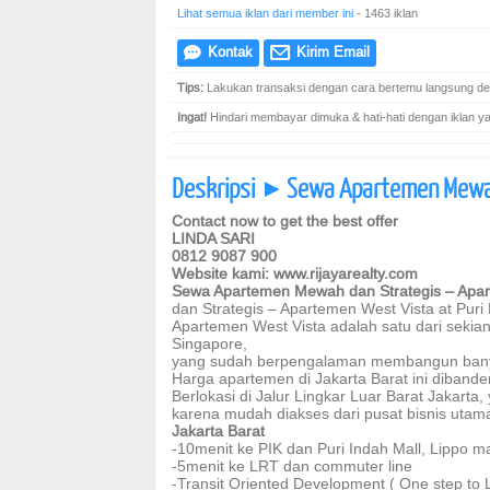
Lihat semua iklan dari member ini
- 1463 iklan
Kontak
Kirim Email
e
@
Tips:
Lakukan transaksi dengan cara bertemu langsung den
Ingat!
Hindari membayar dimuka & hati-hati dengan iklan yang
Deskripsi
Sewa Apartemen Mewah
]
Contact now to get the best offer
LINDA SARI
0812 9087 900
Website kami: www.rijayarealty.com
Sewa Apartemen Mewah dan Strategis – Apart
dan Strategis – Apartemen West Vista at Puri
Apartemen West Vista adalah satu dari sekia
Singapore,
yang sudah berpengalaman membangun banya
Harga apartemen di Jakarta Barat ini dibande
Berlokasi di Jalur Lingkar Luar Barat Jakart
karena mudah diakses dari pusat bisnis uta
Jakarta Barat
-10menit ke PIK dan Puri Indah Mall, Lippo ma
-5menit ke LRT dan commuter line
-Transit Oriented Development ( One step to