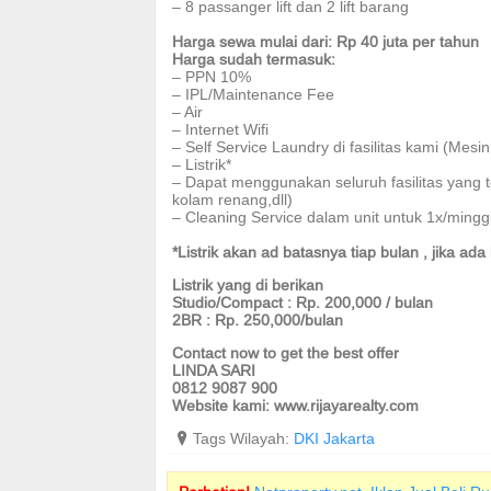
– 8 passanger lift dan 2 lift barang
Harga sewa mulai dari: Rp 40 juta per tahun
Harga sudah termasuk:
– PPN 10%
– IPL/Maintenance Fee
– Air
– Internet Wifi
– Self Service Laundry di fasilitas kami (Mesi
– Listrik*
– Dapat menggunakan seluruh fasilitas yang ter
kolam renang,dll)
– Cleaning Service dalam unit untuk 1x/ming
*Listrik akan ad batasnya tiap bulan , jika a
Listrik yang di berikan
Studio/Compact : Rp. 200,000 / bulan
2BR : Rp. 250,000/bulan
Contact now to get the best offer
LINDA SARI
0812 9087 900
Website kami: www.rijayarealty.com
?
Tags Wilayah:
DKI Jakarta