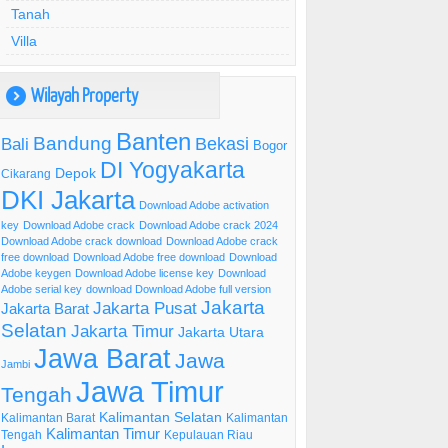
Tanah
Villa
Wilayah Property
)
Banten
Bandung
Bekasi
Bali
Bogor
DI Yogyakarta
Depok
Cikarang
DKI Jakarta
Download Adobe activation
key
Download Adobe crack
Download Adobe crack 2024
Download Adobe crack download
Download Adobe crack
free download
Download Adobe free download
Download
Adobe keygen
Download Adobe license key
Download
Adobe serial key
download Download Adobe full version
Jakarta
Jakarta Pusat
Jakarta Barat
Selatan
Jakarta Timur
Jakarta Utara
Jawa Barat
Jawa
Jambi
Jawa Timur
Tengah
Kalimantan Selatan
Kalimantan Barat
Kalimantan
Kalimantan Timur
Tengah
Kepulauan Riau