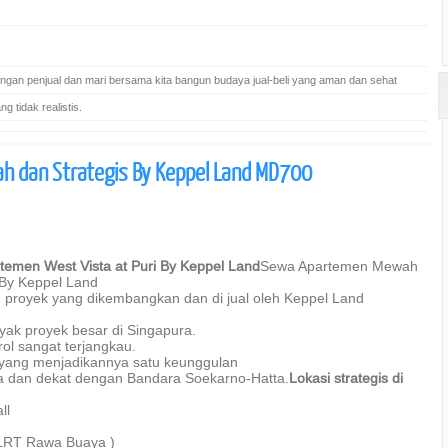
gan penjual dan mari bersama kita bangun budaya jual-beli yang aman dan sehat
 tidak realistis.
 dan Strategis By Keppel Land MD700
emen West Vista at Puri By Keppel Land
Sewa Apartemen Mewah
 By Keppel Land
n proyek yang dikembangkan dan di jual oleh Keppel Land
k proyek besar di Singapura.
rol sangat terjangkau.
a, yang menjadikannya satu keunggulan
ma dan dekat dengan Bandara Soekarno-Hatta.
Lokasi strategis di
ll
 LRT Rawa Buaya )