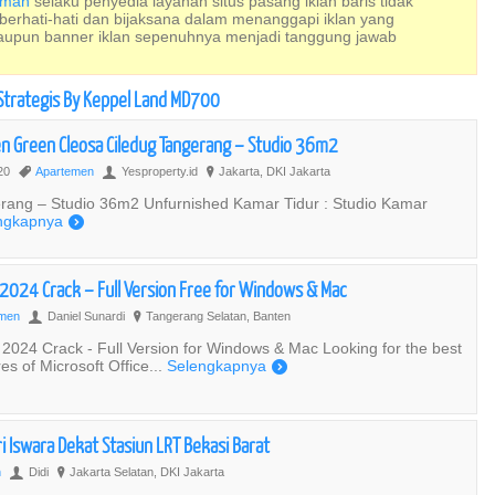
Rumah
selaku penyedia layanan situs pasang iklan baris tidak
 berhati-hati dan bijaksana dalam menanggapi iklan yang
maupun banner iklan sepenuhnya menjadi tanggung jawab
Strategis By Keppel Land MD700
n Green Cleosa Ciledug Tangerang – Studio 36m2
020
Apartemen
Yesproperty.id
Jakarta, DKI Jakarta
,
U
?
rang – Studio 36m2 Unfurnished Kamar Tidur : Studio Kamar
ngkapnya
)
 2024 Crack – Full Version Free for Windows & Mac
emen
Daniel Sunardi
Tangerang Selatan, Banten
U
?
 2024 Crack - Full Version for Windows & Mac Looking for the best
res of Microsoft Office...
Selengkapnya
)
 Iswara Dekat Stasiun LRT Bekasi Barat
n
Didi
Jakarta Selatan, DKI Jakarta
U
?