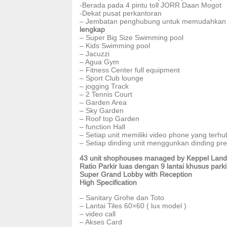
-Berada pada 4 pintu toll JORR Daan Mogot
-Dekat pusat perkantoran
– Jembatan penghubung untuk memudahkan p
lengkap
– Super Big Size Swimming pool
– Kids Swimming pool
– Jacuzzi
– Agua Gym
– Fitness Center full equipment
– Sport Club lounge
– jogging Track
– 2 Tennis Court
– Garden Area
– Sky Garden
– Roof top Garden
– function Hall
– Setiap unit memiliki video phone yang terh
– Setiap dinding unit menggunkan dinding p
43 unit shophouses managed by Keppel Land
Ratio Parkir luas dengan 9 lantai khusus parki
Super Grand Lobby with Reception
High Specification
– Sanitary Grohe dan Toto
– Lantai Tiles 60×60 ( lux model )
– video call
– Akses Card