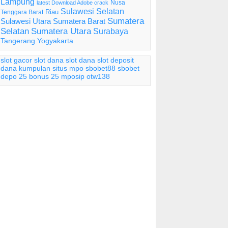
Lampung
Nusa
latest Download Adobe crack
Sulawesi Selatan
Riau
Tenggara Barat
Sumatera
Sulawesi Utara
Sumatera Barat
Selatan
Sumatera Utara
Surabaya
Tangerang
Yogyakarta
slot gacor
slot dana
slot dana
slot deposit
dana
kumpulan situs mpo
sbobet88
sbobet
depo 25 bonus 25
mposip
otw138