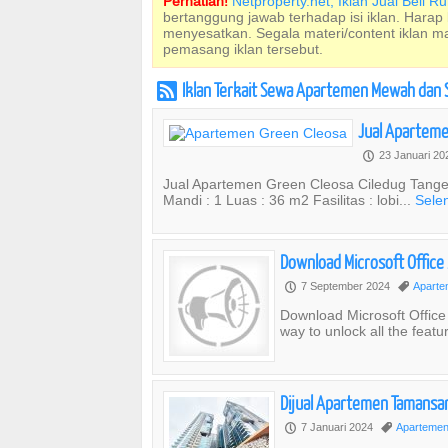
Perhatian!
Netproperty.net, Iklan Jual Beli 
bertanggung jawab terhadap isi iklan. Harap
menyesatkan. Segala materi/content iklan 
pemasang iklan tersebut.
Iklan Terkait Sewa Apartemen Mewah dan 
r
Jual Aparteme
23 Januari 2
P
Jual Apartemen Green Cleosa Ciledug Tange
Mandi : 1 Luas : 36 m2 Fasilitas : lobi...
Sele
Download Microsoft Office
7 September 2024
Apart
P
,
Download Microsoft Office
way to unlock all the featu
Dijual Apartemen Tamansari
7 Januari 2024
Aparteme
P
,