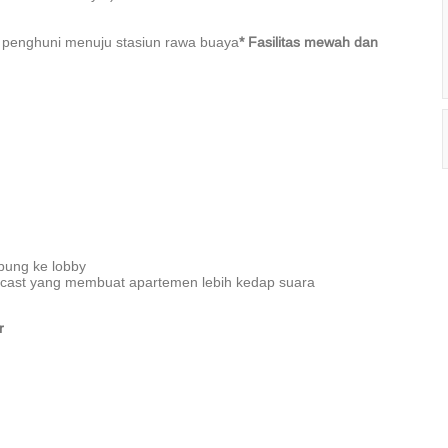
enghuni menuju stasiun rawa buaya
* Fasilitas mewah dan
ubung ke lobby
recast yang membuat apartemen lebih kedap suara
r