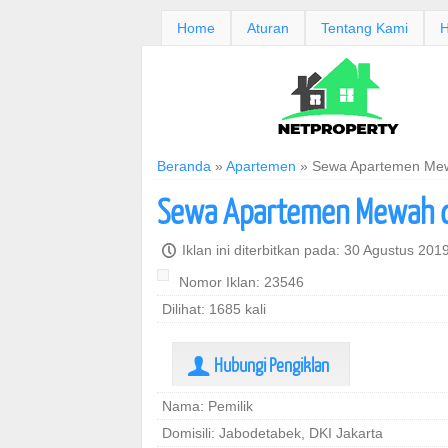
Home
Aturan
Tentang Kami
H
Beranda
»
Apartemen
»
Sewa Apartemen Mew
Sewa Apartemen Mewah da
P
Iklan ini diterbitkan pada: 30 Agustus 201
Nomor Iklan: 23546
Dilihat: 1685 kali
Hubungi Pengiklan
U
Nama: Pemilik
Domisili: Jabodetabek, DKI Jakarta