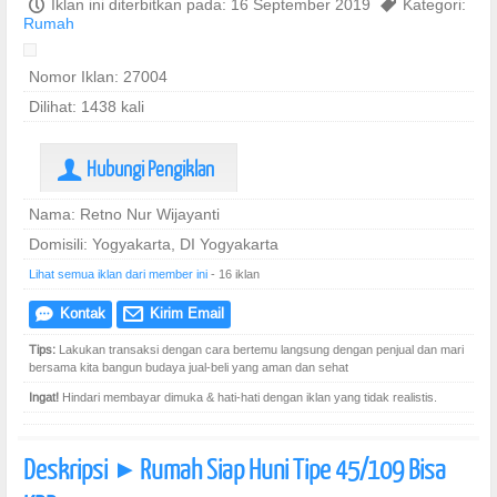
P
Iklan ini diterbitkan pada: 16 September 2019
,
Kategori:
Rumah
Nomor Iklan: 27004
Dilihat: 1438 kali
Hubungi Pengiklan
U
Nama: Retno Nur Wijayanti
Domisili: Yogyakarta, DI Yogyakarta
Lihat semua iklan dari member ini
- 16 iklan
Kontak
Kirim Email
e
@
Tips:
Lakukan transaksi dengan cara bertemu langsung dengan penjual dan mari
bersama kita bangun budaya jual-beli yang aman dan sehat
Ingat!
Hindari membayar dimuka & hati-hati dengan iklan yang tidak realistis.
Deskripsi
Rumah Siap Huni Tipe 45/109 Bisa
]