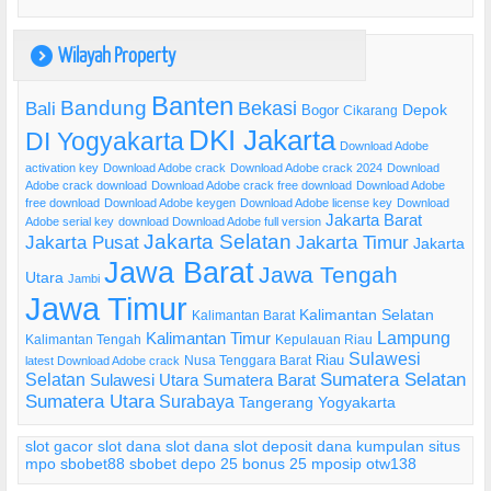
Wilayah Property
)
Banten
Bandung
Bekasi
Bali
Bogor
Depok
Cikarang
DKI Jakarta
DI Yogyakarta
Download Adobe
activation key
Download Adobe crack
Download Adobe crack 2024
Download
Adobe crack download
Download Adobe crack free download
Download Adobe
free download
Download Adobe keygen
Download Adobe license key
Download
Jakarta Barat
Adobe serial key
download Download Adobe full version
Jakarta Selatan
Jakarta Pusat
Jakarta Timur
Jakarta
Jawa Barat
Jawa Tengah
Utara
Jambi
Jawa Timur
Kalimantan Selatan
Kalimantan Barat
Lampung
Kalimantan Timur
Kalimantan Tengah
Kepulauan Riau
Sulawesi
Riau
Nusa Tenggara Barat
latest Download Adobe crack
Selatan
Sumatera Selatan
Sulawesi Utara
Sumatera Barat
Sumatera Utara
Surabaya
Tangerang
Yogyakarta
slot gacor
slot dana
slot dana
slot deposit dana
kumpulan situs
mpo
sbobet88
sbobet
depo 25 bonus 25
mposip
otw138