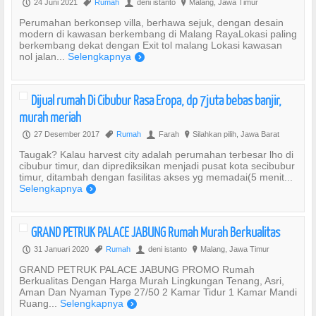
24 Juni 2021
Rumah
deni istanto
Malang, Jawa Timur
P
,
U
?
Perumahan berkonsep villa, berhawa sejuk, dengan desain
modern di kawasan berkembang di Malang RayaLokasi paling
berkembang dekat dengan Exit tol malang Lokasi kawasan
nol jalan...
Selengkapnya
)
Dijual rumah Di Cibubur Rasa Eropa, dp 7juta bebas banjir,
murah meriah
27 Desember 2017
Rumah
Farah
Silahkan pilih, Jawa Barat
P
,
U
?
Taugak? Kalau harvest city adalah perumahan terbesar lho di
cibubur timur, dan diprediksikan menjadi pusat kota secibubur
timur, ditambah dengan fasilitas akses yg memadai(5 menit...
Selengkapnya
)
GRAND PETRUK PALACE JABUNG Rumah Murah Berkualitas
31 Januari 2020
Rumah
deni istanto
Malang, Jawa Timur
P
,
U
?
GRAND PETRUK PALACE JABUNG PROMO Rumah
Berkualitas Dengan Harga Murah Lingkungan Tenang, Asri,
Aman Dan Nyaman Type 27/50 2 Kamar Tidur 1 Kamar Mandi
Ruang...
Selengkapnya
)