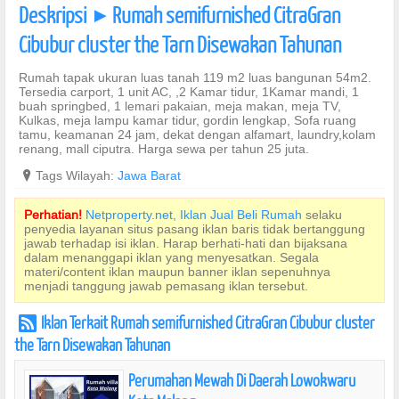
Deskripsi
Rumah semifurnished CitraGran
]
Cibubur cluster the Tarn Disewakan Tahunan
Rumah tapak ukuran luas tanah 119 m2 luas bangunan 54m2.
Tersedia carport, 1 unit AC, ,2 Kamar tidur, 1Kamar mandi, 1
buah springbed, 1 lemari pakaian, meja makan, meja TV,
Kulkas, meja lampu kamar tidur, gordin lengkap, Sofa ruang
tamu, keamanan 24 jam, dekat dengan alfamart, laundry,kolam
renang, mall ciputra. Harga sewa per tahun 25 juta.
?
Tags Wilayah:
Jawa Barat
Perhatian!
Netproperty.net, Iklan Jual Beli Rumah
selaku
penyedia layanan situs pasang iklan baris tidak bertanggung
jawab terhadap isi iklan. Harap berhati-hati dan bijaksana
dalam menanggapi iklan yang menyesatkan. Segala
materi/content iklan maupun banner iklan sepenuhnya
menjadi tanggung jawab pemasang iklan tersebut.
Iklan Terkait Rumah semifurnished CitraGran Cibubur cluster
r
the Tarn Disewakan Tahunan
Perumahan Mewah Di Daerah Lowokwaru