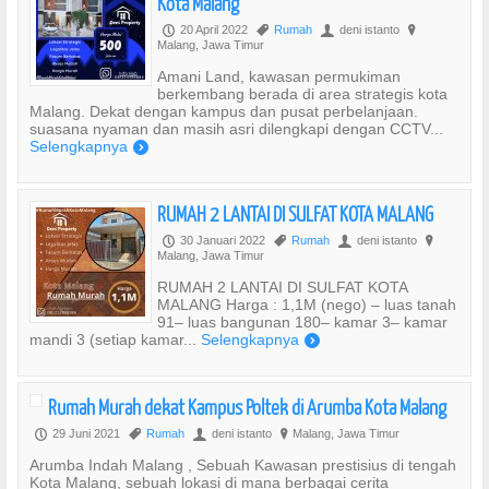
Kota Malang
20 April 2022
Rumah
deni istanto
P
,
U
?
Malang, Jawa Timur
Amani Land, kawasan permukiman
berkembang berada di area strategis kota
Malang. Dekat dengan kampus dan pusat perbelanjaan.
suasana nyaman dan masih asri dilengkapi dengan CCTV...
Selengkapnya
)
RUMAH 2 LANTAI DI SULFAT KOTA MALANG
30 Januari 2022
Rumah
deni istanto
P
,
U
?
Malang, Jawa Timur
RUMAH 2 LANTAI DI SULFAT KOTA
MALANG Harga : 1,1M (nego) – luas tanah
91– luas bangunan 180– kamar 3– kamar
mandi 3 (setiap kamar...
Selengkapnya
)
Rumah Murah dekat Kampus Poltek di Arumba Kota Malang
29 Juni 2021
Rumah
deni istanto
Malang, Jawa Timur
P
,
U
?
Arumba Indah Malang , Sebuah Kawasan prestisius di tengah
Kota Malang, sebuah lokasi di mana berbagai cerita