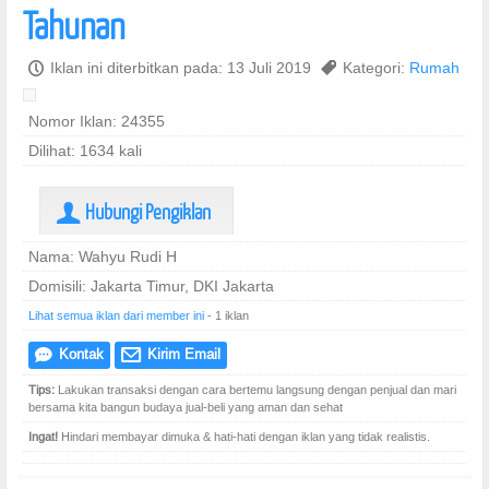
Tahunan
P
Iklan ini diterbitkan pada: 13 Juli 2019
,
Kategori:
Rumah
Nomor Iklan: 24355
Dilihat: 1634 kali
Hubungi Pengiklan
U
Nama: Wahyu Rudi H
Domisili: Jakarta Timur, DKI Jakarta
Lihat semua iklan dari member ini
- 1 iklan
Kontak
Kirim Email
e
@
Tips:
Lakukan transaksi dengan cara bertemu langsung dengan penjual dan mari
bersama kita bangun budaya jual-beli yang aman dan sehat
Ingat!
Hindari membayar dimuka & hati-hati dengan iklan yang tidak realistis.