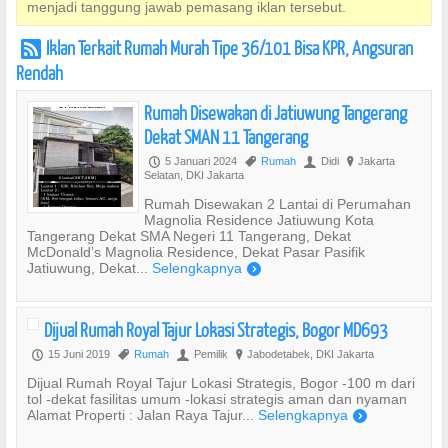
menjadi tanggung jawab pemasang iklan tersebut.
Iklan Terkait Rumah Murah Tipe 36/101 Bisa KPR, Angsuran
r
Rendah
Rumah Disewakan di Jatiuwung Tangerang
Dekat SMAN 11 Tangerang
5 Januari 2024
Rumah
Didi
Jakarta
P
,
U
?
Selatan, DKI Jakarta
Rumah Disewakan 2 Lantai di Perumahan
Magnolia Residence Jatiuwung Kota
Tangerang Dekat SMA Negeri 11 Tangerang, Dekat
McDonald’s Magnolia Residence, Dekat Pasar Pasifik
Jatiuwung, Dekat...
Selengkapnya
)
Dijual Rumah Royal Tajur Lokasi Strategis, Bogor MD693
15 Juni 2019
Rumah
Pemilik
Jabodetabek, DKI Jakarta
P
,
U
?
Dijual Rumah Royal Tajur Lokasi Strategis, Bogor -100 m dari
tol -dekat fasilitas umum -lokasi strategis aman dan nyaman
Alamat Properti : Jalan Raya Tajur...
Selengkapnya
)