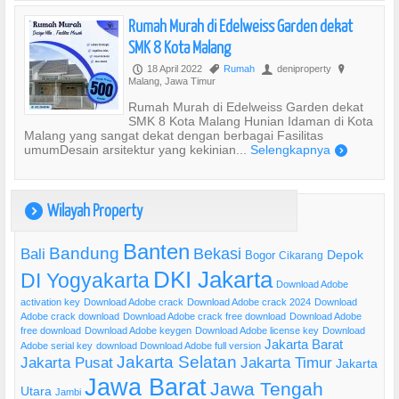
Rumah Murah di Edelweiss Garden dekat
SMK 8 Kota Malang
18 April 2022
Rumah
deniproperty
P
,
U
?
Malang, Jawa Timur
Rumah Murah di Edelweiss Garden dekat
SMK 8 Kota Malang Hunian Idaman di Kota
Malang yang sangat dekat dengan berbagai Fasilitas
umumDesain arsitektur yang kekinian...
Selengkapnya
)
Wilayah Property
)
Banten
Bandung
Bekasi
Bali
Bogor
Depok
Cikarang
DKI Jakarta
DI Yogyakarta
Download Adobe
activation key
Download Adobe crack
Download Adobe crack 2024
Download
Adobe crack download
Download Adobe crack free download
Download Adobe
free download
Download Adobe keygen
Download Adobe license key
Download
Jakarta Barat
Adobe serial key
download Download Adobe full version
Jakarta Selatan
Jakarta Pusat
Jakarta Timur
Jakarta
Jawa Barat
Jawa Tengah
Utara
Jambi