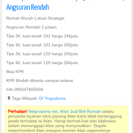
Angsuran Rendah
Rumah Murah Lokasi Strategis
Angsuran Rendah 1 jutaan
Tipe 36, luas tanah 101 harga 246juta
Tipe 45, luas tanah 101 harga 265juta
Tipe 36, luas tanah 120 harga 265juta
Tipe 45, luas tanah 120 harga 284juta
Bisa KPR
KPR Mudah dibantu sampai selesai
Info 085647655004
?
Tags Wilayah:
DI Yogyakarta
Perhatian!
Netproperty.net, Iklan Jual Beli Rumah
selaku
penyedia layanan situs pasang iklan baris tidak bertanggung
jawab terhadap isi iklan. Harap berhati-hati dan bijaksana
dalam menanggapi iklan yang menyesatkan. Segala
materi/content iklan maupun banner iklan sepenuhnya