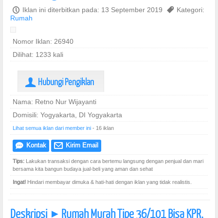
P
Iklan ini diterbitkan pada: 13 September 2019
,
Kategori:
Rumah
Nomor Iklan: 26940
Dilihat: 1233 kali
Hubungi Pengiklan
U
Nama: Retno Nur Wijayanti
Domisili: Yogyakarta, DI Yogyakarta
Lihat semua iklan dari member ini
- 16 iklan
Kontak
Kirim Email
e
@
Tips:
Lakukan transaksi dengan cara bertemu langsung dengan penjual dan mari
bersama kita bangun budaya jual-beli yang aman dan sehat
Ingat!
Hindari membayar dimuka & hati-hati dengan iklan yang tidak realistis.
Deskripsi
Rumah Murah Tipe 36/101 Bisa KPR,
]