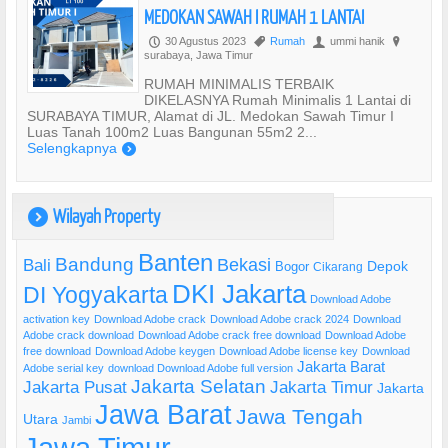
MEDOKAN SAWAH I RUMAH 1 LANTAI
30 Agustus 2023
Rumah
ummi hanik
P
,
U
?
surabaya, Jawa Timur
RUMAH MINIMALIS TERBAIK
DIKELASNYA Rumah Minimalis 1 Lantai di
SURABAYA TIMUR, Alamat di JL. Medokan Sawah Timur I
Luas Tanah 100m2 Luas Bangunan 55m2 2...
Selengkapnya
)
Wilayah Property
)
Banten
Bandung
Bekasi
Bali
Bogor
Depok
Cikarang
DKI Jakarta
DI Yogyakarta
Download Adobe
activation key
Download Adobe crack
Download Adobe crack 2024
Download
Adobe crack download
Download Adobe crack free download
Download Adobe
free download
Download Adobe keygen
Download Adobe license key
Download
Jakarta Barat
Adobe serial key
download Download Adobe full version
Jakarta Selatan
Jakarta Pusat
Jakarta Timur
Jakarta
Jawa Barat
Jawa Tengah
Utara
Jambi
Jawa Timur