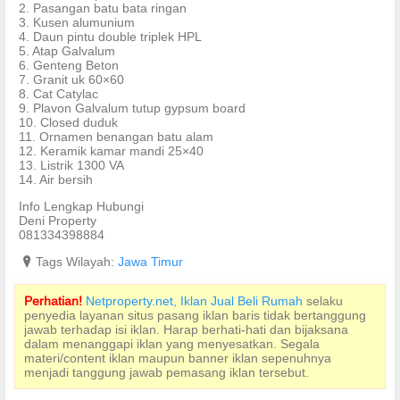
2. Pasangan batu bata ringan
3. Kusen alumunium
4. Daun pintu double triplek HPL
5. Atap Galvalum
6. Genteng Beton
7. Granit uk 60×60
8. Cat Catylac
9. Plavon Galvalum tutup gypsum board
10. Closed duduk
11. Ornamen benangan batu alam
12. Keramik kamar mandi 25×40
13. Listrik 1300 VA
14. Air bersih
Info Lengkap Hubungi
Deni Property
081334398884
?
Tags Wilayah:
Jawa Timur
Perhatian!
Netproperty.net, Iklan Jual Beli Rumah
selaku
penyedia layanan situs pasang iklan baris tidak bertanggung
jawab terhadap isi iklan. Harap berhati-hati dan bijaksana
dalam menanggapi iklan yang menyesatkan. Segala
materi/content iklan maupun banner iklan sepenuhnya
menjadi tanggung jawab pemasang iklan tersebut.