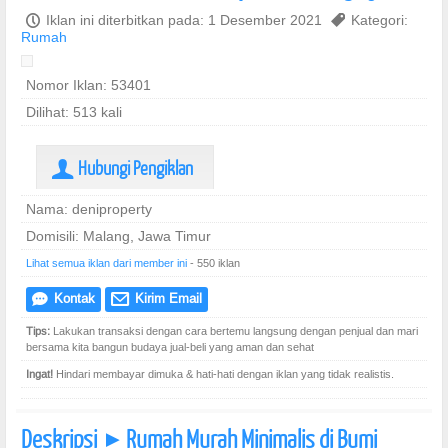
P
Iklan ini diterbitkan pada: 1 Desember 2021
,
Kategori:
Rumah
Nomor Iklan: 53401
Dilihat: 513 kali
Hubungi Pengiklan
U
Nama: deniproperty
Domisili: Malang, Jawa Timur
Lihat semua iklan dari member ini
- 550 iklan
Kontak
Kirim Email
e
@
Tips:
Lakukan transaksi dengan cara bertemu langsung dengan penjual dan mari
bersama kita bangun budaya jual-beli yang aman dan sehat
Ingat!
Hindari membayar dimuka & hati-hati dengan iklan yang tidak realistis.
Deskripsi
Rumah Murah Minimalis di Bumi
]