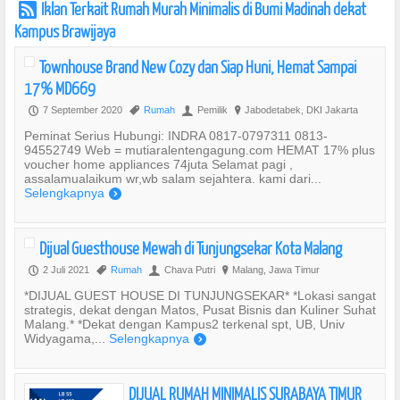
Iklan Terkait Rumah Murah Minimalis di Bumi Madinah dekat
r
Kampus Brawijaya
Townhouse Brand New Cozy dan Siap Huni, Hemat Sampai
17% MD669
7 September 2020
Rumah
Pemilik
Jabodetabek, DKI Jakarta
P
,
U
?
Peminat Serius Hubungi: INDRA 0817-0797311 0813-
94552749 Web = mutiaralentengagung.com HEMAT 17% plus
voucher home appliances 74juta Selamat pagi ,
assalamualaikum wr,wb salam sejahtera. kami dari...
Selengkapnya
)
Dijual Guesthouse Mewah di Tunjungsekar Kota Malang
2 Juli 2021
Rumah
Chava Putri
Malang, Jawa Timur
P
,
U
?
*DIJUAL GUEST HOUSE DI TUNJUNGSEKAR* *Lokasi sangat
strategis, dekat dengan Matos, Pusat Bisnis dan Kuliner Suhat
Malang.* *Dekat dengan Kampus2 terkenal spt, UB, Univ
Widyagama,...
Selengkapnya
)
DIJUAL RUMAH MINIMALIS SURABAYA TIMUR