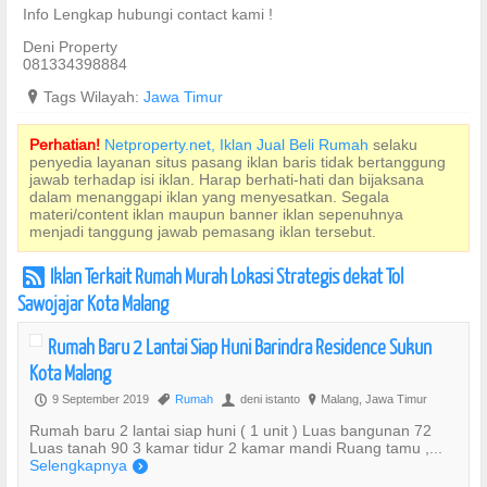
Info Lengkap hubungi contact kami !
Deni Property
081334398884
?
Tags Wilayah:
Jawa Timur
Perhatian!
Netproperty.net, Iklan Jual Beli Rumah
selaku
penyedia layanan situs pasang iklan baris tidak bertanggung
jawab terhadap isi iklan. Harap berhati-hati dan bijaksana
dalam menanggapi iklan yang menyesatkan. Segala
materi/content iklan maupun banner iklan sepenuhnya
menjadi tanggung jawab pemasang iklan tersebut.
Iklan Terkait Rumah Murah Lokasi Strategis dekat Tol
r
Sawojajar Kota Malang
Rumah Baru 2 Lantai Siap Huni Barindra Residence Sukun
Kota Malang
9 September 2019
Rumah
deni istanto
Malang, Jawa Timur
P
,
U
?
Rumah baru 2 lantai siap huni ( 1 unit ) Luas bangunan 72
Luas tanah 90 3 kamar tidur 2 kamar mandi Ruang tamu ,...
Selengkapnya
)