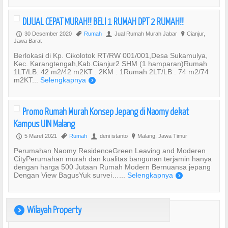
DIJUAL CEPAT MURAH!! BELI 1 RUMAH DPT 2 RUMAH!!
30 Desember 2020
Rumah
Jual Rumah Murah Jabar
Cianjur,
P
,
U
?
Jawa Barat
Berlokasi di Kp. Cikolotok RT/RW 001/001,Desa Sukamulya,
Kec. Karangtengah,Kab.Cianjur2 SHM (1 hamparan)Rumah
1LT/LB: 42 m2/42 m2KT : 2KM : 1Rumah 2LT/LB : 74 m2/74
m2KT...
Selengkapnya
)
Promo Rumah Murah Konsep Jepang di Naomy dekat
Kampus UIN Malang
5 Maret 2021
Rumah
deni istanto
Malang, Jawa Timur
P
,
U
?
Perumahan Naomy ResidenceGreen Leaving and Moderen
CityPerumahan murah dan kualitas bangunan terjamin hanya
dengan harga 500 Jutaan Rumah Modern Bernuansa jepang
Dengan View BagusYuk survei…...
Selengkapnya
)
Wilayah Property
)