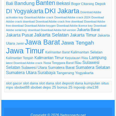
Banten
Bandung
Bekasi
Bali
Bogor
Depok
Cikarang
DKI Jakarta
DI Yogyakarta
Download Adobe
activation key
Download Adobe crack
Download Adobe crack 2024
Download
Adobe crack download
Download Adobe crack free download
Download Adobe
free download
Download Adobe keygen
Download Adobe license key
Download
Jakarta Barat
Adobe serial key
download Download Adobe full version
Jakarta Selatan
Jakarta Pusat
Jakarta Timur
Jakarta
Jawa Barat
Jawa Tengah
Utara
Jambi
Jawa Timur
Kalimantan Selatan
Kalimantan Barat
Lampung
Kalimantan Timur
Kalimantan Tengah
Kepulauan Riau
Sulawesi
Riau
Nusa Tenggara Barat
latest Download Adobe crack
Selatan
Sumatera Selatan
Sulawesi Utara
Sumatera Barat
Sumatera Utara
Surabaya
Tangerang
Yogyakarta
slot gacor
slot dana
slot dana
slot deposit dana
kumpulan situs
mpo
sbobet88
sbobet
depo 25 bonus 25
mposip
otw138
Copyright © 2026
Netproperty.net