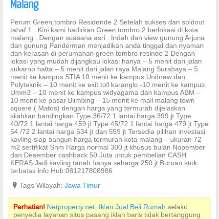
Malang
Perum Green tombro Residende 2 Setelah sukses dan soldout
tahaf 1 . Kini kami hadirkan Green tombro 2 berlokasi di kota
malang . Dengan suasana asri . Indah dan view gunung Arjuna
dan gunung Panderman menjadikan anda tinggal dan nyaman
dan kerasan di perumahan green tombro resinde 2 Dengan
lokasi yang mudah dijangkau lokasi hanya – 5 menit dari jalan
sukarno hatta – 5 menit dari jalan raya Malang Surabaya – 5
menit ke kampus STIA 10 menit ke kampus Unibraw dan
Polyteknik – 10 menit ke exit toll karanglo -10 menit ke kampus
Umm3 – 10 menit ke kampus widyagama dan kampus ABM –
10 menit ke pasar Blimbing – 15 menit ke mall malang town
squere ( Matos) dengan harga yang termurah dijelaskan
silahkan bandingkan Type 36/72 1 lantai harga 399 jt Type
40/72 1 lantai harga 459 jt Type 45/72 1 lantai harga 479 jt Type
54 /72 2 lantai harga 534 jt dan 559 jt Tersedia pilihan investasi
kavling siap bangun harga termurah kota malang – ukuran 72
m2 sertifikat Shm Harga normal 300 jt khusus bulan Nopember
dan Desember cashback 50 Juta untuk pembelian CASH
KERAS Jadi kavling tanah hanya seharga 250 jt Buruan stok
terbatas info Hub:081217808986
?
Tags Wilayah:
Jawa Timur
Perhatian!
Netproperty.net, Iklan Jual Beli Rumah
selaku
penyedia layanan situs pasang iklan baris tidak bertanggung