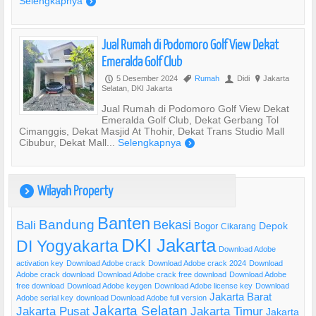
Selengkapnya
)
Jual Rumah di Podomoro Golf View Dekat
Emeralda Golf Club
5 Desember 2024
Rumah
Didi
Jakarta
P
,
U
?
Selatan, DKI Jakarta
Jual Rumah di Podomoro Golf View Dekat
Emeralda Golf Club, Dekat Gerbang Tol
Cimanggis, Dekat Masjid At Thohir, Dekat Trans Studio Mall
Cibubur, Dekat Mall...
Selengkapnya
)
Wilayah Property
)
Banten
Bandung
Bekasi
Bali
Bogor
Depok
Cikarang
DKI Jakarta
DI Yogyakarta
Download Adobe
activation key
Download Adobe crack
Download Adobe crack 2024
Download
Adobe crack download
Download Adobe crack free download
Download Adobe
free download
Download Adobe keygen
Download Adobe license key
Download
Jakarta Barat
Adobe serial key
download Download Adobe full version
Jakarta Selatan
Jakarta Pusat
Jakarta Timur
Jakarta