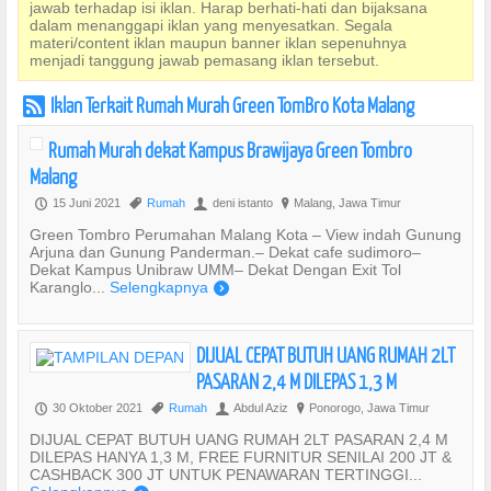
jawab terhadap isi iklan. Harap berhati-hati dan bijaksana
dalam menanggapi iklan yang menyesatkan. Segala
materi/content iklan maupun banner iklan sepenuhnya
menjadi tanggung jawab pemasang iklan tersebut.
Iklan Terkait Rumah Murah Green TomBro Kota Malang
r
Rumah Murah dekat Kampus Brawijaya Green Tombro
Malang
15 Juni 2021
Rumah
deni istanto
Malang, Jawa Timur
P
,
U
?
Green Tombro Perumahan Malang Kota – View indah Gunung
Arjuna dan Gunung Panderman.– Dekat cafe sudimoro–
Dekat Kampus Unibraw UMM– Dekat Dengan Exit Tol
Karanglo...
Selengkapnya
)
DIJUAL CEPAT BUTUH UANG RUMAH 2LT
PASARAN 2,4 M DILEPAS 1,3 M
30 Oktober 2021
Rumah
Abdul Aziz
Ponorogo, Jawa Timur
P
,
U
?
DIJUAL CEPAT BUTUH UANG RUMAH 2LT PASARAN 2,4 M
DILEPAS HANYA 1,3 M, FREE FURNITUR SENILAI 200 JT &
CASHBACK 300 JT UNTUK PENAWARAN TERTINGGI...