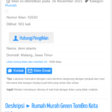
P
Iklan ini diterbitkan pada: 26 November 2021
,
Kategori:
Rumah
Nomor Iklan: 53242
Dilihat: 501 kali
Hubungi Pengiklan
U
Nama: deni istanto
Domisili: Malang, Jawa Timur
Lihat semua iklan dari member ini
- 5483 iklan
Kontak
Kirim Email
e
@
Tips:
Lakukan transaksi dengan cara bertemu langsung dengan penjual dan mari
bersama kita bangun budaya jual-beli yang aman dan sehat
Ingat!
Hindari membayar dimuka & hati-hati dengan iklan yang tidak realistis.
Deskripsi
Rumah Murah Green TomBro Kota
]