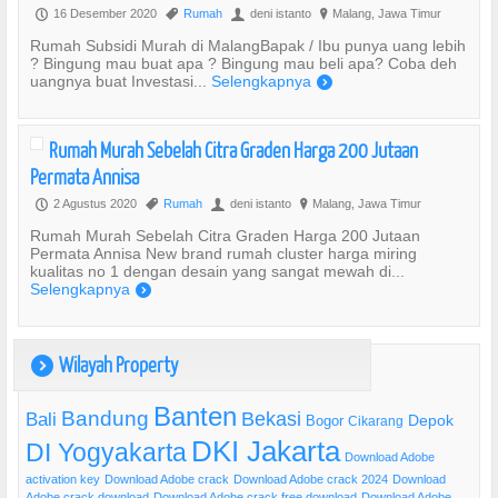
16 Desember 2020
Rumah
deni istanto
Malang, Jawa Timur
P
,
U
?
Rumah Subsidi Murah di MalangBapak / Ibu punya uang lebih
? Bingung mau buat apa ? Bingung mau beli apa? Coba deh
uangnya buat Investasi...
Selengkapnya
)
Rumah Murah Sebelah Citra Graden Harga 200 Jutaan
Permata Annisa
2 Agustus 2020
Rumah
deni istanto
Malang, Jawa Timur
P
,
U
?
Rumah Murah Sebelah Citra Graden Harga 200 Jutaan
Permata Annisa New brand rumah cluster harga miring
kualitas no 1 dengan desain yang sangat mewah di...
Selengkapnya
)
Wilayah Property
)
Banten
Bandung
Bekasi
Bali
Bogor
Depok
Cikarang
DKI Jakarta
DI Yogyakarta
Download Adobe
activation key
Download Adobe crack
Download Adobe crack 2024
Download
Adobe crack download
Download Adobe crack free download
Download Adobe