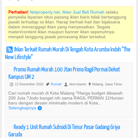
Perhatian!
Netproperty.net, Iklan Jual Beli Rumah
selaku
penyedia layanan situs pasang iklan baris tidak bertanggung
jawab terhadap isi iklan. Harap berhati-hati dan bijaksana
dalam menanggapi iklan yang menyesatkan. Segala
materi/content iklan maupun banner iklan sepenuhnya
menjadi tanggung jawab pemasang iklan tersebut.
Iklan Terkait Rumah Murah Di Tengah Kota Arumba Indah “The
r
New Lifestyle”
Promo Rumah Murah 100 Jtan Prima Ragil Permai Dekat
Kampus UM 2
12 Desember 2020
Rumah
deni istanto
Malang, Jawa Timur
P
,
U
?
Cari rumah murah di Kota Malang ?Harga budget dibawah
200 Juta ?Jodo banget nih sama RAGIL PERMAI 11Hunian
baru dengan desain minimalis modern di Kota...
Selengkapnya
)
Ready 1 Unit Rumah Subsidi Di Timur Pasar Gadang Griya
Garuda