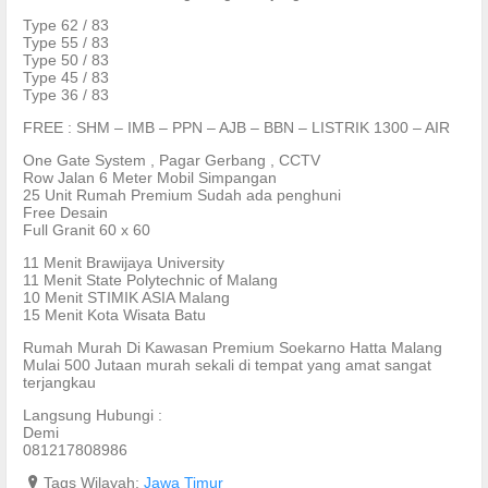
Type 62 / 83
Type 55 / 83
Type 50 / 83
Type 45 / 83
Type 36 / 83
FREE : SHM – IMB – PPN – AJB – BBN – LISTRIK 1300 – AIR
One Gate System , Pagar Gerbang , CCTV
Row Jalan 6 Meter Mobil Simpangan
25 Unit Rumah Premium Sudah ada penghuni
Free Desain
Full Granit 60 x 60
11 Menit Brawijaya University
11 Menit State Polytechnic of Malang
10 Menit STIMIK ASIA Malang
15 Menit Kota Wisata Batu
Rumah Murah Di Kawasan Premium Soekarno Hatta Malang
Mulai 500 Jutaan murah sekali di tempat yang amat sangat
terjangkau
Langsung Hubungi :
Demi
081217808986
?
Tags Wilayah:
Jawa Timur