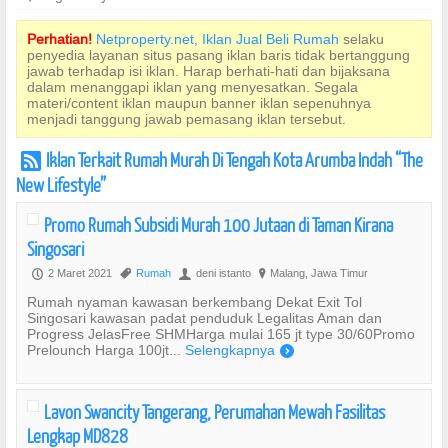
Perhatian!
Netproperty.net, Iklan Jual Beli Rumah
selaku
penyedia layanan situs pasang iklan baris tidak bertanggung
jawab terhadap isi iklan. Harap berhati-hati dan bijaksana
dalam menanggapi iklan yang menyesatkan. Segala
materi/content iklan maupun banner iklan sepenuhnya
menjadi tanggung jawab pemasang iklan tersebut.
Iklan Terkait Rumah Murah Di Tengah Kota Arumba Indah “The
r
New Lifestyle”
Promo Rumah Subsidi Murah 100 Jutaan di Taman Kirana
Singosari
2 Maret 2021
Rumah
deni istanto
Malang, Jawa Timur
P
,
U
?
Rumah nyaman kawasan berkembang Dekat Exit Tol
Singosari kawasan padat penduduk Legalitas Aman dan
Progress JelasFree SHMHarga mulai 165 jt type 30/60Promo
Prelounch Harga 100jt...
Selengkapnya
)
Lavon Swancity Tangerang, Perumahan Mewah Fasilitas
Lengkap MD828