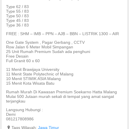
Type 62 / 83
Type 55 / 83
Type 50 / 83
Type 45 / 83
Type 36 / 83
FREE : SHM – IMB – PPN – AJB – BBN – LISTRIK 1300 – AIR
One Gate System , Pagar Gerbang , CCTV
Row Jalan 6 Meter Mobil Simpangan
25 Unit Rumah Premium Sudah ada penghuni
Free Desain
Full Granit 60 x 60
11 Menit Brawijaya University
11 Menit State Polytechnic of Malang
10 Menit STIMIK ASIA Malang
15 Menit Kota Wisata Batu
Rumah Murah Di Kawasan Premium Soekarno Hatta Malang
Mulai 500 Jutaan murah sekali di tempat yang amat sangat
terjangkau
Langsung Hubungi :
Demi
081217808986
?
Tags Wilayah:
Jawa Timur