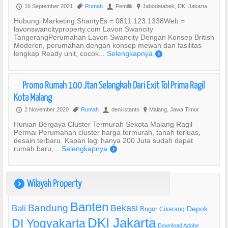
16 September 2021
Rumah
Pemilik
Jabodetabek, DKI Jakarta
P
,
U
?
Hubungi Marketing:ShantyEs = 0811.123.1338Web =
lavonswancityproperty.com Lavon Swancity
TangerangPerumahan Lavon Swancity Dengan Konsep British
Moderen, perumahan dengan konsep mewah dan fasilitas
lengkap Ready unit, cocok...
Selengkapnya
)
Promo Rumah 100 Jtan Selangkah Dari Exit Tol Prima Ragil
Kota Malang
2 November 2020
Rumah
deni istanto
Malang, Jawa Timur
P
,
U
?
Hunian Bergaya Cluster Termurah Sekota Malang Ragil
Permai Perumahan cluster harga termurah, tanah terluas,
desain terbaru. Kapan lagi hanya 200 Juta sudah dapat
rumah baru,...
Selengkapnya
)
Wilayah Property
)
Banten
Bandung
Bekasi
Bali
Bogor
Depok
Cikarang
DKI Jakarta
DI Yogyakarta
Download Adobe