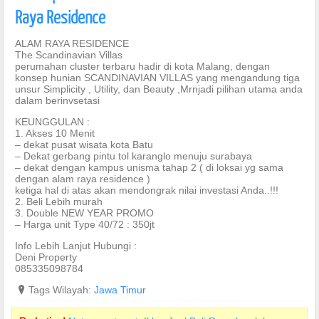
Raya Residence
ALAM RAYA RESIDENCE
The Scandinavian Villas
perumahan cluster terbaru hadir di kota Malang, dengan
konsep hunian SCANDINAVIAN VILLAS yang mengandung tiga
unsur Simplicity , Utility, dan Beauty ,Mrnjadi pilihan utama anda
dalam berinvsetasi
KEUNGGULAN :
1. Akses 10 Menit
– dekat pusat wisata kota Batu
– Dekat gerbang pintu tol karanglo menuju surabaya
– dekat dengan kampus unisma tahap 2 ( di loksai yg sama
dengan alam raya residence )
ketiga hal di atas akan mendongrak nilai investasi Anda..!!!
2. Beli Lebih murah
3. Double NEW YEAR PROMO
– Harga unit Type 40/72 : 350jt
Info Lebih Lanjut Hubungi :
Deni Property
085335098784
?
Tags Wilayah:
Jawa Timur