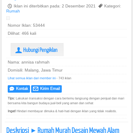
P
Iklan ini diterbitkan pada: 2 Desember 2021
,
Kategori:
Rumah
Nomor Iklan: 53444
Dilihat: 466 kali
Hubungi Pengiklan
U
Nama: annisa rahmah
Domisili: Malang, Jawa Timur
Lihat semua iklan dari member ini
- 743 iklan
Kontak
Kirim Email
e
@
Tips:
Lakukan transaksi dengan cara bertemu langsung dengan penjual dan mari
bersama kita bangun budaya jual-beli yang aman dan sehat
Ingat!
Hindari membayar dimuka & hati-hati dengan iklan yang tidak realistis.
Deskripsi
Rumah Murah Desain Mewah Alam
]