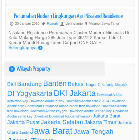
Perumahan Modern Lingkungan Asri Nisaland Residence
30 Januari 2020
Rumah
deni istanto
Malang, Jawa Timur
P
,
U
?
Nisaland Residence Perumahan Cluster Modern Minimalis Di
Kota Malang Harga 295 Juta Type 36/72 2 Kamar Tidur 1
Kamar Mandi Ruang Tamu Carport ONE GATE...
Selengkapnya
)
Wilayah Property
)
Banten
Bandung
Bekasi
Bali
Bogor
Depok
Cikarang
DKI Jakarta
DI Yogyakarta
Download Adobe
activation key
Download Adobe crack
Download Adobe crack 2024
Download
Adobe crack download
Download Adobe crack free download
Download Adobe
free download
Download Adobe keygen
Download Adobe license key
Download
Jakarta Barat
Adobe serial key
download Download Adobe full version
Jakarta Selatan
Jakarta Pusat
Jakarta Timur
Jakarta
Jawa Barat
Jawa Tengah
Utara
Jambi