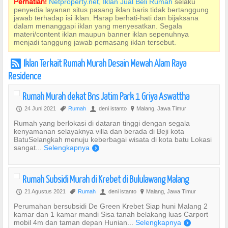
Perhatian!
Netproperty.net, Iklan Jual Beli Rumah
selaku
penyedia layanan situs pasang iklan baris tidak bertanggung
jawab terhadap isi iklan. Harap berhati-hati dan bijaksana
dalam menanggapi iklan yang menyesatkan. Segala
materi/content iklan maupun banner iklan sepenuhnya
menjadi tanggung jawab pemasang iklan tersebut.
Iklan Terkait Rumah Murah Desain Mewah Alam Raya
r
Residence
Rumah Murah dekat Bns Jatim Park 1 Griya Aswattha
24 Juni 2021
Rumah
deni istanto
Malang, Jawa Timur
P
,
U
?
Rumah yang berlokasi di dataran tinggi dengan segala
kenyamanan selayaknya villa dan berada di Beji kota
BatuSelangkah menuju keberbagai wisata di kota batu Lokasi
sangat...
Selengkapnya
)
Rumah Subsidi Murah di Krebet di Bululawang Malang
21 Agustus 2021
Rumah
deni istanto
Malang, Jawa Timur
P
,
U
?
Perumahan bersubsidi De Green Krebet Siap huni Malang 2
kamar dan 1 kamar mandi Sisa tanah belakang luas Carport
mobil 4m dan taman depan Hunian...
Selengkapnya
)