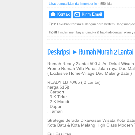
Lihat semua iklan dari member ini
- 550 iklan
Kontak
Kirim Email
e
@
Tips:
Lakukan transaksi dengan cara bertemu langsung den
Ingat!
Hindari membayar dimuka & hati-hati dengan iklan yang
Deskripsi
Rumah Murah 2 Lantai d
]
Rumah Ready 2lantai 500 Jt An Dekat Wisata
Promo Rumah Villa Poros Jalan raya Dau Ma
( Exclusive Home-Village Dau Malang-Batu )
READY LB 70/65 ( 2 Lantai)
harga 615jt
. Carport
. 3 K.Tidur
. 2 K.Mandi
. Dapur
. Taman
Strategis Berada Dikawasan Wisata Kota Ba
Kota Batu & Kota Malang High Class Modern 
Full Fasilitas