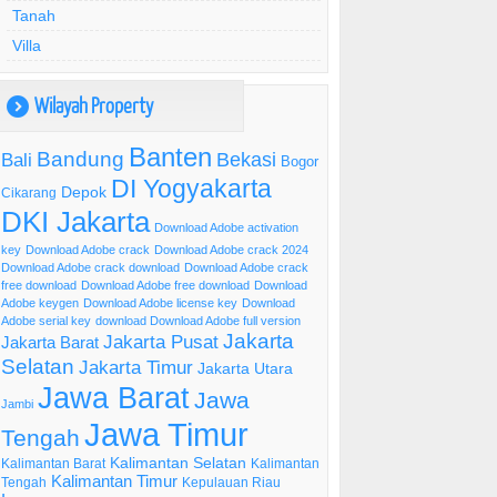
Tanah
Villa
Wilayah Property
)
Banten
Bandung
Bekasi
Bali
Bogor
DI Yogyakarta
Depok
Cikarang
DKI Jakarta
Download Adobe activation
key
Download Adobe crack
Download Adobe crack 2024
Download Adobe crack download
Download Adobe crack
free download
Download Adobe free download
Download
Adobe keygen
Download Adobe license key
Download
Adobe serial key
download Download Adobe full version
Jakarta
Jakarta Pusat
Jakarta Barat
Selatan
Jakarta Timur
Jakarta Utara
Jawa Barat
Jawa
Jambi
Jawa Timur
Tengah
Kalimantan Selatan
Kalimantan Barat
Kalimantan
Kalimantan Timur
Tengah
Kepulauan Riau