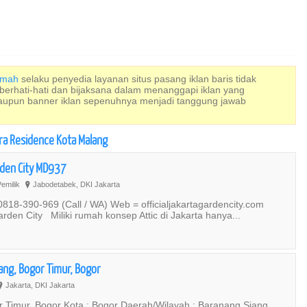
Rumah
selaku penyedia layanan situs pasang iklan baris tidak
 berhati-hati dan bijaksana dalam menanggapi iklan yang
maupun banner iklan sepenuhnya menjadi tanggung jawab
ira Residence Kota Malang
rden City MD937
emilik
Jabodetabek, DKI Jakarta
?
818-390-969 (Call / WA) Web = officialjakartagardencity.com
rden City Miliki rumah konsep Attic di Jakarta hanya...
ng, Bogor Timur, Bogor
Jakarta, DKI Jakarta
?
 Timur, Bogor Kota : Bogor Daerah/Wilayah : Baranang Siang,