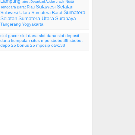
Lampung
Nusa
latest Download Adobe crack
Sulawesi Selatan
Riau
Tenggara Barat
Sumatera
Sulawesi Utara
Sumatera Barat
Selatan
Sumatera Utara
Surabaya
Tangerang
Yogyakarta
slot gacor
slot dana
slot dana
slot deposit
dana
kumpulan situs mpo
sbobet88
sbobet
depo 25 bonus 25
mposip
otw138