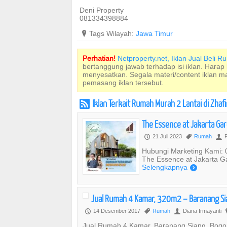
Deni Property
081334398884
?
Tags Wilayah:
Jawa Timur
Perhatian!
Netproperty.net, Iklan Jual Beli 
bertanggung jawab terhadap isi iklan. Harap
menyesatkan. Segala materi/content iklan 
pemasang iklan tersebut.
Iklan Terkait Rumah Murah 2 Lantai di Zhaf
r
The Essence at Jakarta Ga
21 Juli 2023
Rumah
P
P
,
U
Hubungi Marketing Kami: 0
The Essence at Jakarta Ga
Selengkapnya
)
Jual Rumah 4 Kamar, 320m2 – Baranang Sia
14 Desember 2017
Rumah
Diana Irmayanti
P
,
U
Jual Rumah 4 Kamar, Baranang Siang, Bogor