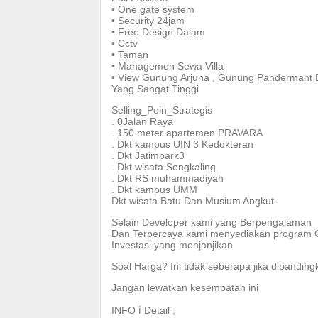
• One gate system
• Security 24jam
• Free Design Dalam
• Cctv
• Taman
• Managemen Sewa Villa
• View Gunung Arjuna , Gunung Pandermant D
Yang Sangat Tinggi
Selling_Poin_Strategis
. 0Jalan Raya
. 150 meter apartemen PRAVARA
. Dkt kampus UIN 3 Kedokteran
. Dkt Jatimpark3
. Dkt wisata Sengkaling
. Dkt RS muhammadiyah
. Dkt kampus UMM
Dkt wisata Batu Dan Musium Angkut.
Selain Developer kami yang Berpengalaman
Dan Terpercaya kami menyediakan program Ga
Investasi yang menjanjikan
Soal Harga? Ini tidak seberapa jika dibandi
Jangan lewatkan kesempatan ini
INFO ℹ Detail ;