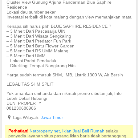
Cluster View Gunung Arjuna Panderman Blue Saphire
Residence
Lokasi dau sumber sekar
Investasi terbaik di kota malang dengan view memanjakan mata
Kenapa sih harus pilih BLUE SAPHIRE RESIDENCE ?
– 3 Mneit Dari Pascasarja UIN
– 3 Menit Dari Wisata Sengkaling
– 4 Menit Dari Predator Fun Park
– 5 Menit Dari Batu Flower Garden
– 5 Menit Dari RS UMM Malang
– 5 Menit Dari UMM
– Lokasi Padat Penduduk
– Dikelilingi Tempat Nongkrong Hits
Harga sudah termasuk SHM, IMB, Listrik 1300 W, Air Bersih
LEGALITAS SHM SPLIT
Yuk amankan unit anda dan nikmati promo dibulan juli, Info
Lebih Detail Hubungi :
DENI PROPERTY
081230688986
?
Tags Wilayah:
Jawa Timur
Perhatian!
Netproperty.net, Iklan Jual Beli Rumah
selaku
penyedia layanan situs pasang iklan baris tidak bertanggung