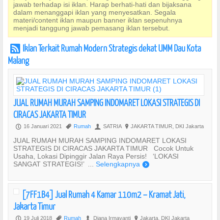
jawab terhadap isi iklan. Harap berhati-hati dan bijaksana
dalam menanggapi iklan yang menyesatkan. Segala
materi/content iklan maupun banner iklan sepenuhnya
menjadi tanggung jawab pemasang iklan tersebut.
Iklan Terkait Rumah Modern Strategis dekat UMM Dau Kota
r
Malang
JUAL RUMAH MURAH SAMPING INDOMARET LOKASI STRATEGIS DI
CIRACAS JAKARTA TIMUR
16 Januari 2021
Rumah
SATRIA
JAKARTA TIMUR, DKI Jakarta
P
,
U
?
JUAL RUMAH MURAH SAMPING INDOMARET LOKASI
STRATEGIS DI CIRACAS JAKARTA TIMUR Cocok Untuk
Usaha, Lokasi Dipinggir Jalan Raya Persis! ‘LOKASI
SANGAT STRATEGIS!’ ...
Selengkapnya
)
[7FF1B4] Jual Rumah 4 Kamar 110m2 – Kramat Jati,
Jakarta Timur
19 Juli 2018
Rumah
Diana Irmayanti
Jakarta, DKI Jakarta
P
,
U
?