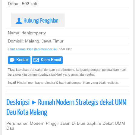
Dilihat: 502 kali
Hubungi Pengiklan
U
Nama: deniproperty
Domisili: Malang, Jawa Timur
Lihat semua iklan dari member ini
- 550 iklan
Kontak
Kirim Email
e
@
Tips:
Lakukan transaksi dengan cara bertemu langsung dengan penjual dan mari
bersama kita bangun budaya jual-beli yang aman dan sehat
Ingat!
Hindari membayar dimuka & hati-hati dengan iklan yang tidak realistis.
Deskripsi
Rumah Modern Strategis dekat UMM
]
Dau Kota Malang
Perumahan Modern Pinggir Jalan Di Blue Saphire Dekat UMM
Dau