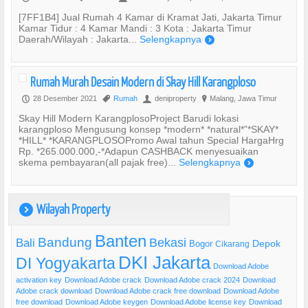
[7FF1B4] Jual Rumah 4 Kamar di Kramat Jati, Jakarta Timur
Kamar Tidur : 4 Kamar Mandi : 3 Kota : Jakarta Timur
Daerah/Wilayah : Jakarta...
Selengkapnya
)
Rumah Murah Desain Modern di Skay Hill Karangploso
28 Desember 2021
Rumah
deniproperty
Malang, Jawa Timur
P
,
U
?
Skay Hill Modern KarangplosoProject Barudi lokasi
karangploso Mengusung konsep *modern* *natural*”*SKAY*
*HILL* *KARANGPLOSOPromo Awal tahun Special HargaHrg
Rp. *265.000.000,-*Adapun CASHBACK menyesuaikan
skema pembayaran(all pajak free)...
Selengkapnya
)
Wilayah Property
)
Banten
Bandung
Bekasi
Bali
Bogor
Depok
Cikarang
DKI Jakarta
DI Yogyakarta
Download Adobe
activation key
Download Adobe crack
Download Adobe crack 2024
Download
Adobe crack download
Download Adobe crack free download
Download Adobe
free download
Download Adobe keygen
Download Adobe license key
Download