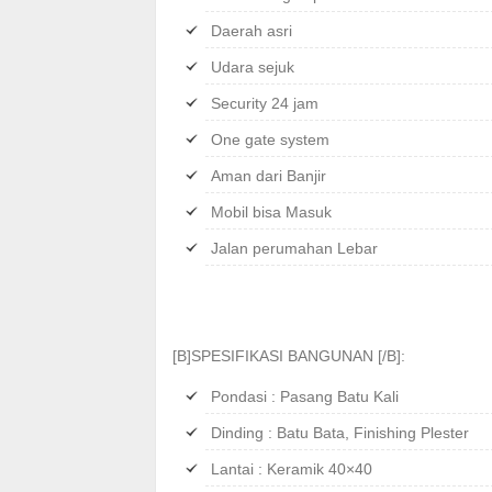
Daerah asri
Udara sejuk
Security 24 jam
One gate system
Aman dari Banjir
Mobil bisa Masuk
Jalan perumahan Lebar
[B]SPESIFIKASI BANGUNAN [/B]:
Pondasi : Pasang Batu Kali
Dinding : Batu Bata, Finishing Plester
Lantai : Keramik 40×40