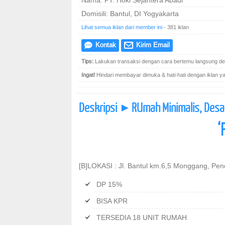
Nama: PT. Hoki Sejahtera Abadi
Domisili: Bantul, DI Yogyakarta
Lihat semua iklan dari member ini
- 381 iklan
Kontak
Kirim Email
e
@
Tips:
Lakukan transaksi dengan cara bertemu langsung den
Ingat!
Hindari membayar dimuka & hati-hati dengan iklan yang
Deskripsi
RUmah Minimalis, Desai
]
‘
[B]LOKASI : Jl. Bantul km.6,5 Monggang, Pen
DP 15%
BISA KPR
TERSEDIA 18 UNIT RUMAH