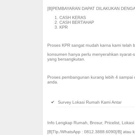
[B]PEMBAYARAN DAPAT DILAKUKAN DENGAN
CASH KERAS
CASH BERTAHAP
KPR
Proses KPR sangat mudah karna kami telah b
konsumen hanya perlu menyerahkan syarat-s
yang bersangkutan.
Proses pembangunan kurang lebih 4 sampai 
anda.
Survey Lokasi Rumah Kami Antar
Info Lengkap Rumah, Brosur, Pricelist, Loka
[B]Tlp./WhatsApp : 0812.3888.6090[/B] atau kli