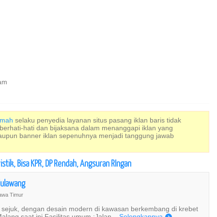
ram
Rumah
selaku penyedia layanan situs pasang iklan baris tidak
 berhati-hati dan bijaksana dalam menanggapi iklan yang
maupun banner iklan sepenuhnya menjadi tanggung jawab
ristik, Bisa KPR, DP Rendah, Angsuran RIngan
ululawang
awa Timur
a sejuk, dengan desain modern di kawasan berkembang di krebet
lang saat ini Fasilitas umum :Jalan...
Selengkapnya
)