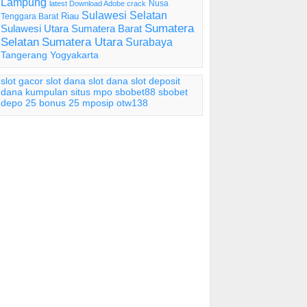
Lampung
Nusa
latest Download Adobe crack
Sulawesi Selatan
Riau
Tenggara Barat
Sumatera
Sulawesi Utara
Sumatera Barat
Selatan
Sumatera Utara
Surabaya
Tangerang
Yogyakarta
slot gacor
slot dana
slot dana
slot deposit
dana
kumpulan situs mpo
sbobet88
sbobet
depo 25 bonus 25
mposip
otw138