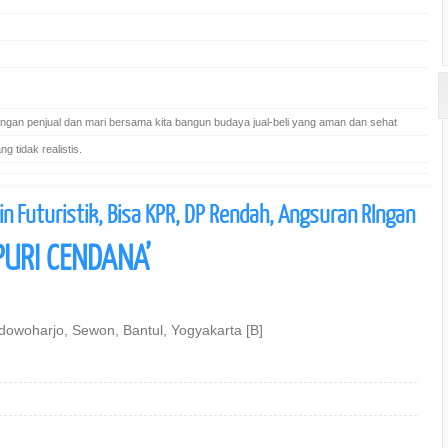
gan penjual dan mari bersama kita bangun budaya jual-beli yang aman dan sehat
 tidak realistis.
n Futuristik, Bisa KPR, DP Rendah, Angsuran RIngan
PURI CENDANA’
dowoharjo, Sewon, Bantul, Yogyakarta [B]