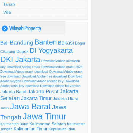
Tanah
Villa
Wilayah Property
)
Banten
Bandung
Bekasi
Bali
Bogor
DI Yogyakarta
Depok
Cikarang
DKI Jakarta
Download Adobe activation
key
Download Adobe crack
Download Adobe crack 2024
Download Adobe crack download
Download Adobe crack
free download
Download Adobe free download
Download
Adobe keygen
Download Adobe license key
Download
Adobe serial key
download Download Adobe full version
Jakarta
Jakarta Pusat
Jakarta Barat
Selatan
Jakarta Timur
Jakarta Utara
Jawa Barat
Jawa
Jambi
Jawa Timur
Tengah
Kalimantan Selatan
Kalimantan Barat
Kalimantan
Kalimantan Timur
Tengah
Kepulauan Riau