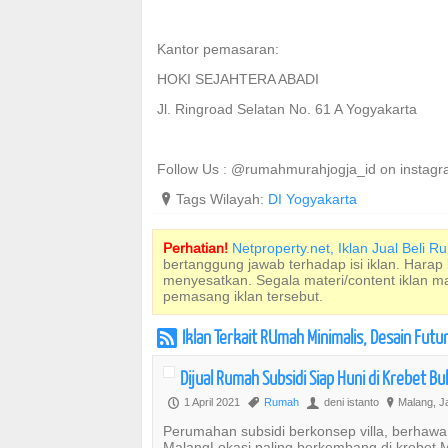
Kantor pemasaran:
HOKI SEJAHTERA ABADI
Jl. Ringroad Selatan No. 61 A Yogyakarta
Follow Us : @rumahmurahjogja_id on instag
?
Tags Wilayah:
DI Yogyakarta
Perhatian!
Netproperty.net, Iklan Jual Beli 
bertanggung jawab terhadap isi iklan. Harap
menyesatkan. Segala materi/content iklan 
pemasang iklan tersebut.
Iklan Terkait RUmah Minimalis, Desain Futu
r
Dijual Rumah Subsidi Siap Huni di Krebet B
1 April 2021
Rumah
deni istanto
Malang, J
P
,
U
?
Perumahan subsidi berkonsep villa, berhaw
MalangLokasi paling berkembang di krebet Ma