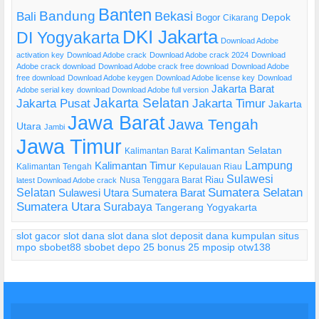
Banten
Bandung
Bekasi
Bali
Bogor
Depok
Cikarang
DKI Jakarta
DI Yogyakarta
Download Adobe
activation key
Download Adobe crack
Download Adobe crack 2024
Download
Adobe crack download
Download Adobe crack free download
Download Adobe
free download
Download Adobe keygen
Download Adobe license key
Download
Jakarta Barat
Adobe serial key
download Download Adobe full version
Jakarta Selatan
Jakarta Pusat
Jakarta Timur
Jakarta
Jawa Barat
Jawa Tengah
Utara
Jambi
Jawa Timur
Kalimantan Selatan
Kalimantan Barat
Lampung
Kalimantan Timur
Kalimantan Tengah
Kepulauan Riau
Sulawesi
Riau
Nusa Tenggara Barat
latest Download Adobe crack
Selatan
Sumatera Selatan
Sulawesi Utara
Sumatera Barat
Sumatera Utara
Surabaya
Tangerang
Yogyakarta
slot gacor
slot dana
slot dana
slot deposit dana
kumpulan situs
mpo
sbobet88
sbobet
depo 25 bonus 25
mposip
otw138