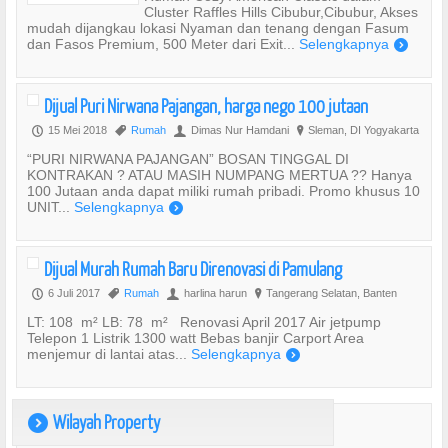
Cluster Raffles Hills Cibubur,Cibubur, Akses
mudah dijangkau lokasi Nyaman dan tenang dengan Fasum
dan Fasos Premium, 500 Meter dari Exit...
Selengkapnya
)
Dijual Puri Nirwana Pajangan, harga nego 100 jutaan
15 Mei 2018
Rumah
Dimas Nur Hamdani
Sleman, DI Yogyakarta
P
,
U
?
“PURI NIRWANA PAJANGAN” BOSAN TINGGAL DI
KONTRAKAN ? ATAU MASIH NUMPANG MERTUA ?? Hanya
100 Jutaan anda dapat miliki rumah pribadi. Promo khusus 10
UNIT...
Selengkapnya
)
Dijual Murah Rumah Baru Direnovasi di Pamulang
6 Juli 2017
Rumah
harlina harun
Tangerang Selatan, Banten
P
,
U
?
LT: 108 m² LB: 78 m² Renovasi April 2017 Air jetpump
Telepon 1 Listrik 1300 watt Bebas banjir Carport Area
menjemur di lantai atas...
Selengkapnya
)
Wilayah Property
)