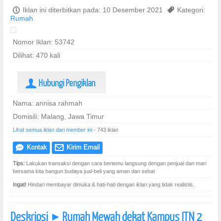
P
Iklan ini diterbitkan pada: 10 Desember 2021
,
Kategori:
Rumah
Nomor Iklan: 53742
Dilihat: 470 kali
Hubungi Pengiklan
U
Nama: annisa rahmah
Domisili: Malang, Jawa Timur
Lihat semua iklan dari member ini
- 743 iklan
Kontak
Kirim Email
e
@
Tips:
Lakukan transaksi dengan cara bertemu langsung dengan penjual dan mari
bersama kita bangun budaya jual-beli yang aman dan sehat
Ingat!
Hindari membayar dimuka & hati-hati dengan iklan yang tidak realistis.
Deskripsi
Rumah Mewah dekat Kampus ITN 2
]