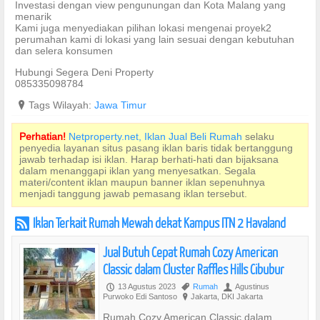
Investasi dengan view pengunungan dan Kota Malang yang
menarik
Kami juga menyediakan pilihan lokasi mengenai proyek2
perumahan kami di lokasi yang lain sesuai dengan kebutuhan
dan selera konsumen
Hubungi Segera Deni Property
085335098784
?
Tags Wilayah:
Jawa Timur
Perhatian!
Netproperty.net, Iklan Jual Beli Rumah
selaku
penyedia layanan situs pasang iklan baris tidak bertanggung
jawab terhadap isi iklan. Harap berhati-hati dan bijaksana
dalam menanggapi iklan yang menyesatkan. Segala
materi/content iklan maupun banner iklan sepenuhnya
menjadi tanggung jawab pemasang iklan tersebut.
Iklan Terkait Rumah Mewah dekat Kampus ITN 2 Havaland
r
Jual Butuh Cepat Rumah Cozy American
Classic dalam Cluster Raffles Hills Cibubur
13 Agustus 2023
Rumah
Agustinus
P
,
U
Purwoko Edi Santoso
Jakarta, DKI Jakarta
?
Rumah Cozy American Classic dalam