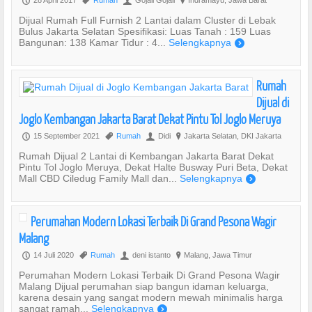
28 April 2017
Rumah
Gojali Gojali
Indramayu, Jawa Barat
P
,
U
?
Dijual Rumah Full Furnish 2 Lantai dalam Cluster di Lebak
Bulus Jakarta Selatan Spesifikasi: Luas Tanah : 159 Luas
Bangunan: 138 Kamar Tidur : 4...
Selengkapnya
)
Rumah
Dijual di
Joglo Kembangan Jakarta Barat Dekat Pintu Tol Joglo Meruya
15 September 2021
Rumah
Didi
Jakarta Selatan, DKI Jakarta
P
,
U
?
Rumah Dijual 2 Lantai di Kembangan Jakarta Barat Dekat
Pintu Tol Joglo Meruya, Dekat Halte Busway Puri Beta, Dekat
Mall CBD Ciledug Family Mall dan...
Selengkapnya
)
Perumahan Modern Lokasi Terbaik Di Grand Pesona Wagir
Malang
14 Juli 2020
Rumah
deni istanto
Malang, Jawa Timur
P
,
U
?
Perumahan Modern Lokasi Terbaik Di Grand Pesona Wagir
Malang Dijual perumahan siap bangun idaman keluarga,
karena desain yang sangat modern mewah minimalis harga
sangat ramah...
Selengkapnya
)