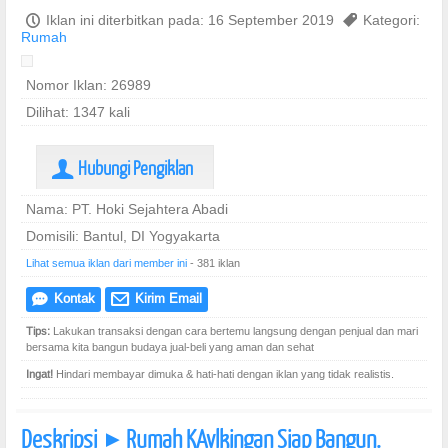
P
Iklan ini diterbitkan pada: 16 September 2019
,
Kategori:
Rumah
Nomor Iklan: 26989
Dilihat: 1347 kali
Hubungi Pengiklan
U
Nama: PT. Hoki Sejahtera Abadi
Domisili: Bantul, DI Yogyakarta
Lihat semua iklan dari member ini
- 381 iklan
Kontak
Kirim Email
e
@
Tips:
Lakukan transaksi dengan cara bertemu langsung dengan penjual dan mari
bersama kita bangun budaya jual-beli yang aman dan sehat
Ingat!
Hindari membayar dimuka & hati-hati dengan iklan yang tidak realistis.
Deskripsi
Rumah KAvlkingan Siap Bangun.
]