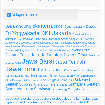
Wilayah Property
)
Banten
Bandung
Bekasi
Bali
Bogor
Depok
Cikarang
DKI Jakarta
DI Yogyakarta
Download Adobe
activation key
Download Adobe crack
Download Adobe crack 2024
Download
Adobe crack download
Download Adobe crack free download
Download Adobe
free download
Download Adobe keygen
Download Adobe license key
Download
Jakarta Barat
Adobe serial key
download Download Adobe full version
Jakarta Selatan
Jakarta Pusat
Jakarta Timur
Jakarta
Jawa Barat
Jawa Tengah
Utara
Jambi
Jawa Timur
Kalimantan Selatan
Kalimantan Barat
Lampung
Kalimantan Timur
Kalimantan Tengah
Kepulauan Riau
Sulawesi
Riau
Nusa Tenggara Barat
latest Download Adobe crack
Selatan
Sumatera Selatan
Sulawesi Utara
Sumatera Barat
Sumatera Utara
Surabaya
Tangerang
Yogyakarta
slot gacor
slot dana
slot dana
slot deposit dana
kumpulan situs
mpo
sbobet88
sbobet
depo 25 bonus 25
mposip
otw138