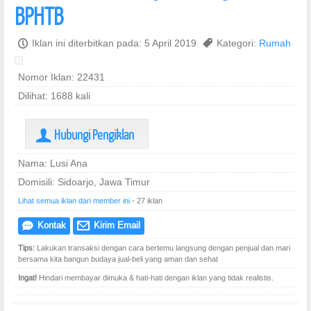
BPHTB
P
Iklan ini diterbitkan pada: 5 April 2019
,
Kategori:
Rumah
Nomor Iklan: 22431
Dilihat: 1688 kali
Hubungi Pengiklan
U
Nama: Lusi Ana
Domisili: Sidoarjo, Jawa Timur
Lihat semua iklan dari member ini
- 27 iklan
Kontak
Kirim Email
e
@
Tips:
Lakukan transaksi dengan cara bertemu langsung dengan penjual dan mari
bersama kita bangun budaya jual-beli yang aman dan sehat
Ingat!
Hindari membayar dimuka & hati-hati dengan iklan yang tidak realistis.