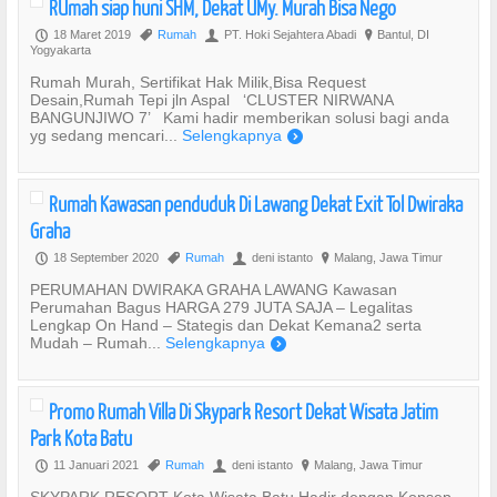
RUmah siap huni SHM, Dekat UMy. Murah Bisa Nego
18 Maret 2019
Rumah
PT. Hoki Sejahtera Abadi
Bantul, DI
P
,
U
?
Yogyakarta
Rumah Murah, Sertifikat Hak Milik,Bisa Request
Desain,Rumah Tepi jln Aspal ‘CLUSTER NIRWANA
BANGUNJIWO 7’ Kami hadir memberikan solusi bagi anda
yg sedang mencari...
Selengkapnya
)
Rumah Kawasan penduduk Di Lawang Dekat Exit Tol Dwiraka
Graha
18 September 2020
Rumah
deni istanto
Malang, Jawa Timur
P
,
U
?
PERUMAHAN DWIRAKA GRAHA LAWANG Kawasan
Perumahan Bagus HARGA 279 JUTA SAJA – Legalitas
Lengkap On Hand – Stategis dan Dekat Kemana2 serta
Mudah – Rumah...
Selengkapnya
)
Promo Rumah Villa Di Skypark Resort Dekat Wisata Jatim
Park Kota Batu
11 Januari 2021
Rumah
deni istanto
Malang, Jawa Timur
P
,
U
?