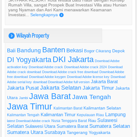
SKYPARK RESORT Kota Wisata Batu Hadir dengan Konsep
Rumah Villa, sangat Prospek Buat Investasi Villa atau Hunian
yang Nyaman dan Asri Kami menawarkan Keamanan
Investasi...
Selengkapnya
)
Wilayah Property
)
Banten
Bandung
Bekasi
Bali
Bogor
Depok
Cikarang
DKI Jakarta
DI Yogyakarta
Download Adobe
activation key
Download Adobe crack
Download Adobe crack 2024
Download
Adobe crack download
Download Adobe crack free download
Download Adobe
free download
Download Adobe keygen
Download Adobe license key
Download
Jakarta Barat
Adobe serial key
download Download Adobe full version
Jakarta Selatan
Jakarta Pusat
Jakarta Timur
Jakarta
Jawa Barat
Jawa Tengah
Utara
Jambi
Jawa Timur
Kalimantan Selatan
Kalimantan Barat
Lampung
Kalimantan Timur
Kalimantan Tengah
Kepulauan Riau
Sulawesi
Riau
Nusa Tenggara Barat
latest Download Adobe crack
Selatan
Sumatera Selatan
Sulawesi Utara
Sumatera Barat
Sumatera Utara
Surabaya
Tangerang
Yogyakarta