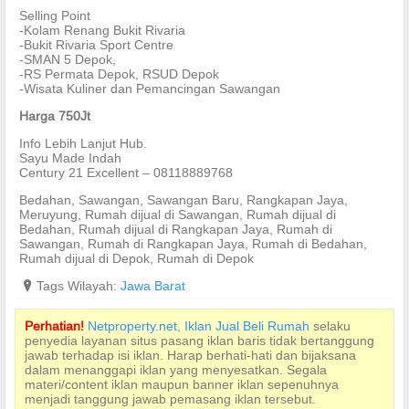
Selling Point
-Kolam Renang Bukit Rivaria
-Bukit Rivaria Sport Centre
-SMAN 5 Depok,
-RS Permata Depok, RSUD Depok
-Wisata Kuliner dan Pemancingan Sawangan
Harga 750Jt
Info Lebih Lanjut Hub.
Sayu Made Indah
Century 21 Excellent – 08118889768
Bedahan, Sawangan, Sawangan Baru, Rangkapan Jaya,
Meruyung, Rumah dijual di Sawangan, Rumah dijual di
Bedahan, Rumah dijual di Rangkapan Jaya, Rumah di
Sawangan, Rumah di Rangkapan Jaya, Rumah di Bedahan,
Rumah dijual di Depok, Rumah di Depok
?
Tags Wilayah:
Jawa Barat
Perhatian!
Netproperty.net, Iklan Jual Beli Rumah
selaku
penyedia layanan situs pasang iklan baris tidak bertanggung
jawab terhadap isi iklan. Harap berhati-hati dan bijaksana
dalam menanggapi iklan yang menyesatkan. Segala
materi/content iklan maupun banner iklan sepenuhnya
menjadi tanggung jawab pemasang iklan tersebut.