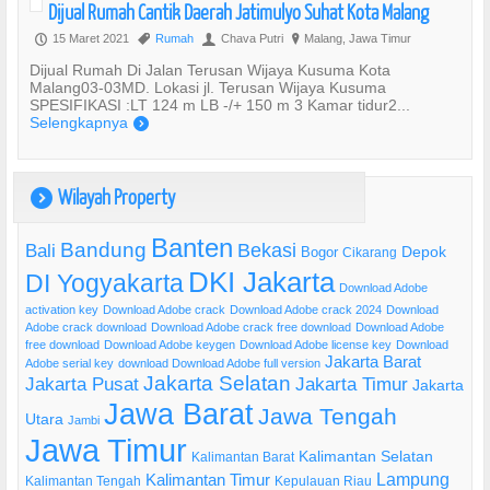
Dijual Rumah Cantik Daerah Jatimulyo Suhat Kota Malang
15 Maret 2021
Rumah
Chava Putri
Malang, Jawa Timur
P
,
U
?
Dijual Rumah Di Jalan Terusan Wijaya Kusuma Kota
Malang03-03MD. Lokasi jl. Terusan Wijaya Kusuma
SPESIFIKASI :LT 124 m LB -/+ 150 m 3 Kamar tidur2...
Selengkapnya
)
Wilayah Property
)
Banten
Bandung
Bekasi
Bali
Bogor
Depok
Cikarang
DKI Jakarta
DI Yogyakarta
Download Adobe
activation key
Download Adobe crack
Download Adobe crack 2024
Download
Adobe crack download
Download Adobe crack free download
Download Adobe
free download
Download Adobe keygen
Download Adobe license key
Download
Jakarta Barat
Adobe serial key
download Download Adobe full version
Jakarta Selatan
Jakarta Pusat
Jakarta Timur
Jakarta
Jawa Barat
Jawa Tengah
Utara
Jambi
Jawa Timur
Kalimantan Selatan
Kalimantan Barat
Lampung
Kalimantan Timur
Kalimantan Tengah
Kepulauan Riau