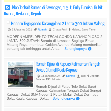
Iklan Terkait Rumah di Sawangan, 1.5Lt, Fully Furnish, Bukit
r
Rivaria, Bedahan, Depok
Modern Tegalgondo Karangploso 2 Lantai 300 Jutaan Malang
13 Agustus 2021
Rumah
Chava Putri
Malang, Jawa Timur
P
,
U
?
MODERN AMPELDENTO TEGALGONDO KARANGPLOSO 2
LANTAI 300 JUTAAN Berada di kawasan Segitiga Emas
Malang Raya, membuat Golden Avenue Malang memberikan
peluang tak terhingga untuk Anda....
Selengkapnya
)
Rumah Dijual di Kapuas Kalimantan Tengah
Dekat Citimall Kuala Kapuas
23 Januari 2024
Rumah
Didi
Jakarta
P
,
U
?
Selatan, DKI Jakarta
Rumah Dijual di Pulau Telo Selat Barat
Kapuas Kalimantan Tengah Dekat Sungai
Kapuas, Dekat SMA Negeri 1 Petak Malai, Dekat Dermaga
Selat Kuala Kapuas, Dekat...
Selengkapnya
)