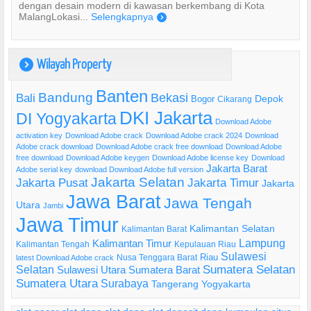
dengan desain modern di kawasan berkembang di Kota
MalangLokasi...
Selengkapnya
)
Wilayah Property
)
Banten
Bandung
Bekasi
Bali
Bogor
Depok
Cikarang
DKI Jakarta
DI Yogyakarta
Download Adobe
activation key
Download Adobe crack
Download Adobe crack 2024
Download
Adobe crack download
Download Adobe crack free download
Download Adobe
free download
Download Adobe keygen
Download Adobe license key
Download
Jakarta Barat
Adobe serial key
download Download Adobe full version
Jakarta Selatan
Jakarta Pusat
Jakarta Timur
Jakarta
Jawa Barat
Jawa Tengah
Utara
Jambi
Jawa Timur
Kalimantan Selatan
Kalimantan Barat
Lampung
Kalimantan Timur
Kalimantan Tengah
Kepulauan Riau
Sulawesi
Riau
Nusa Tenggara Barat
latest Download Adobe crack
Selatan
Sumatera Selatan
Sulawesi Utara
Sumatera Barat
Sumatera Utara
Surabaya
Tangerang
Yogyakarta