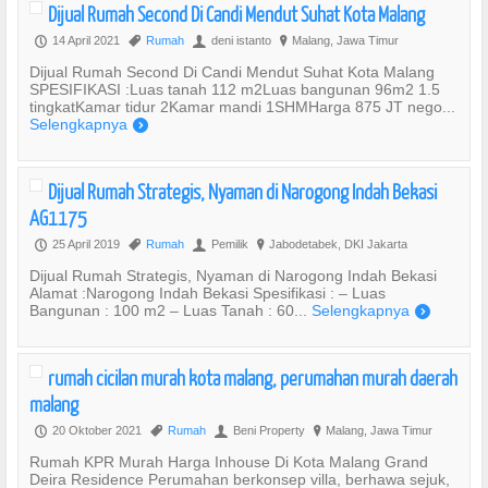
Dijual Rumah Second Di Candi Mendut Suhat Kota Malang
14 April 2021
Rumah
deni istanto
Malang, Jawa Timur
P
,
U
?
Dijual Rumah Second Di Candi Mendut Suhat Kota Malang
SPESIFIKASI :Luas tanah 112 m2Luas bangunan 96m2 1.5
tingkatKamar tidur 2Kamar mandi 1SHMHarga 875 JT nego...
Selengkapnya
)
Dijual Rumah Strategis, Nyaman di Narogong Indah Bekasi
AG1175
25 April 2019
Rumah
Pemilik
Jabodetabek, DKI Jakarta
P
,
U
?
Dijual Rumah Strategis, Nyaman di Narogong Indah Bekasi
Alamat :Narogong Indah Bekasi Spesifikasi : – Luas
Bangunan : 100 m2 – Luas Tanah : 60...
Selengkapnya
)
rumah cicilan murah kota malang, perumahan murah daerah
malang
20 Oktober 2021
Rumah
Beni Property
Malang, Jawa Timur
P
,
U
?
Rumah KPR Murah Harga Inhouse Di Kota Malang Grand
Deira Residence Perumahan berkonsep villa, berhawa sejuk,