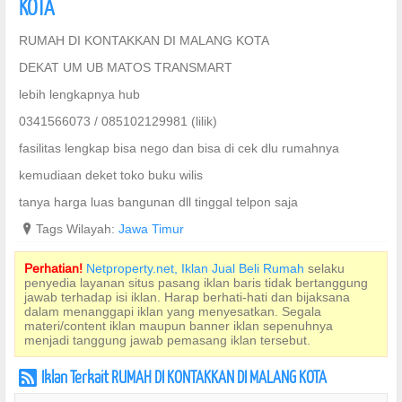
KOTA
RUMAH DI KONTAKKAN DI MALANG KOTA
DEKAT UM UB MATOS TRANSMART
lebih lengkapnya hub
0341566073 / 085102129981 (lilik)
fasilitas lengkap bisa nego dan bisa di cek dlu rumahnya
kemudiaan deket toko buku wilis
tanya harga luas bangunan dll tinggal telpon saja
?
Tags Wilayah:
Jawa Timur
Perhatian!
Netproperty.net, Iklan Jual Beli Rumah
selaku
penyedia layanan situs pasang iklan baris tidak bertanggung
jawab terhadap isi iklan. Harap berhati-hati dan bijaksana
dalam menanggapi iklan yang menyesatkan. Segala
materi/content iklan maupun banner iklan sepenuhnya
menjadi tanggung jawab pemasang iklan tersebut.
Iklan Terkait RUMAH DI KONTAKKAN DI MALANG KOTA
r