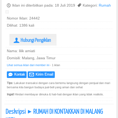
P
Iklan ini diterbitkan pada: 18 Juli 2019
,
Kategori:
Rumah
Nomor Iklan: 24442
Dilihat: 1386 kali
Hubungi Pengiklan
U
Nama: lilik amiati
Domisili: Malang, Jawa Timur
Lihat semua iklan dari member ini
- 1 iklan
Kontak
Kirim Email
e
@
Tips:
Lakukan transaksi dengan cara bertemu langsung dengan penjual dan mari
bersama kita bangun budaya jual-beli yang aman dan sehat
Ingat!
Hindari membayar dimuka & hati-hati dengan iklan yang tidak realistis.
Deskripsi
RUMAH DI KONTAKKAN DI MALANG
]