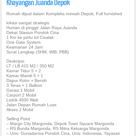
Khayangan Juanda Depok
Rumah dijual dalam Kompleks mewah Depok, Full furnished
lokasi sangat strategis
Hunian di pinggir Jalan Raya Juanda
Dekat Stasiun Pondok Cina
1 Km ke pintu tol Cisalak
One Gate System
Keamanan 24 Jam
Surat Lengkap (SHM, IMB, PBB)
Deskripsi:
LT / LB 415 M2 / 350 M2
Kamar Tidur 5 + 2
Kamar Mandi 5 + 1
Dapur Kotor + Bersih
3 Teras + 1 Balkon
Garasi 1 Mobil
Carport 2 Mobil
Listrik 4500 Watt
Jalan Depan Rumah Luas
Akses 2 Mobil
Selling Point
– Margo City Margonda, Depok Town Square Margonda
– RS Bunda Margonda, RS Mitra Keluarga Margonda
– Univ. Gunadarma Pondok Cina, Univ. Indonesia, Yayasan