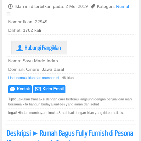
P
Iklan ini diterbitkan pada: 2 Mei 2019
,
Kategori:
Rumah
Nomor Iklan: 22949
Dilihat: 1702 kali
Hubungi Pengiklan
U
Nama: Sayu Made Indah
Domisili: Cinere, Jawa Barat
Lihat semua iklan dari member ini
- 48 iklan
Kontak
Kirim Email
e
@
Tips:
Lakukan transaksi dengan cara bertemu langsung dengan penjual dan mari
bersama kita bangun budaya jual-beli yang aman dan sehat
Ingat!
Hindari membayar dimuka & hati-hati dengan iklan yang tidak realistis.
Deskripsi
Rumah Bagus Fully Furnish di Pesona
]