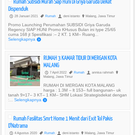
Rumah Subsidi Murah Siap Huni Di Griya Garuda Dekat
Dispenduk
28 Januari 2021
Rumah
deni istanto
Malang, Jawa Timur
P
,
U
?
Promo Launching Perumahan SUBSIDI Griya Garuda
Regency SIAP HUNI Promo KHusus Bulan ini type 25/65
cuma 168 jt Spesifikasi :– 2 KT. 1 KM– Ruang...
Selengkapnya
)
RUMAH 3 KAMAR TIDUR DI MERGAN KOTA
MALANG
7 April 2022
Rumah
annisa rahmah
P
,
U
?
Malang, Jawa Timur
RUMAH DI MERGAN KOTA MALANG
harga : 1.3M – lt 153– full bangunan– uk
tanah 9×17– 3 KT– 1 KM– SHM Lokasi Strategisdekat dengan
:...
Selengkapnya
)
Rumah Fasilitas Smrt Home 1 Menit dari Exit Tol Pakis
D’Natrama
4 Agustus 2020
Rumah
deni istanto
Malang, Jawa Timur
P
,
U
?