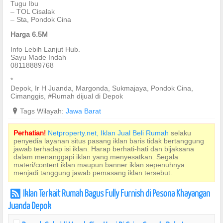
Tugu Ibu
– TOL Cisalak
– Sta, Pondok Cina
Harga 6.5M
Info Lebih Lanjut Hub.
Sayu Made Indah
08118889768
*
Depok, Ir H Juanda, Margonda, Sukmajaya, Pondok Cina,
Cimanggis, #Rumah dijual di Depok
?
Tags Wilayah:
Jawa Barat
Perhatian!
Netproperty.net, Iklan Jual Beli Rumah
selaku
penyedia layanan situs pasang iklan baris tidak bertanggung
jawab terhadap isi iklan. Harap berhati-hati dan bijaksana
dalam menanggapi iklan yang menyesatkan. Segala
materi/content iklan maupun banner iklan sepenuhnya
menjadi tanggung jawab pemasang iklan tersebut.
Iklan Terkait Rumah Bagus Fully Furnish di Pesona Khayangan
r
Juanda Depok