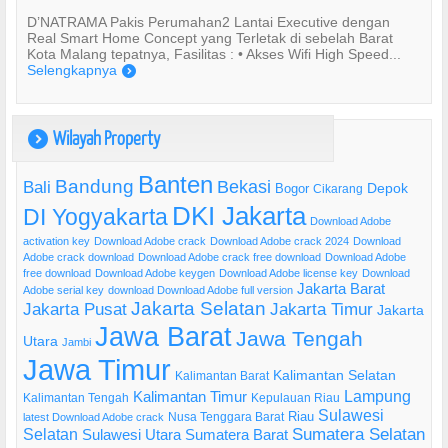
D’NATRAMA Pakis Perumahan2 Lantai Executive dengan
Real Smart Home Concept yang Terletak di sebelah Barat
Kota Malang tepatnya, Fasilitas : • Akses Wifi High Speed...
Selengkapnya
)
Wilayah Property
)
Banten
Bandung
Bekasi
Bali
Bogor
Depok
Cikarang
DKI Jakarta
DI Yogyakarta
Download Adobe
activation key
Download Adobe crack
Download Adobe crack 2024
Download
Adobe crack download
Download Adobe crack free download
Download Adobe
free download
Download Adobe keygen
Download Adobe license key
Download
Jakarta Barat
Adobe serial key
download Download Adobe full version
Jakarta Selatan
Jakarta Pusat
Jakarta Timur
Jakarta
Jawa Barat
Jawa Tengah
Utara
Jambi
Jawa Timur
Kalimantan Selatan
Kalimantan Barat
Lampung
Kalimantan Timur
Kalimantan Tengah
Kepulauan Riau
Sulawesi
Riau
Nusa Tenggara Barat
latest Download Adobe crack
Selatan
Sumatera Selatan
Sulawesi Utara
Sumatera Barat