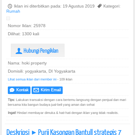
P
Iklan ini diterbitkan pada: 19 Agustus 2019
,
Kategori:
Rumah
Nomor Iklan: 25978
Dilihat: 1300 kali
Hubungi Pengiklan
U
Nama: hoki property
Domisili: yogyakarta, DI Yogyakarta
Lihat semua iklan dari member ini
- 109 iklan
Kontak
Kirim Email
e
@
Tips:
Lakukan transaksi dengan cara bertemu langsung dengan penjual dan mari
bersama kita bangun budaya jual-beli yang aman dan sehat
Ingat!
Hindari membayar dimuka & hati-hati dengan iklan yang tidak realistis.
Deskripsi
Purii Kasongan Bantull strategis 7
]