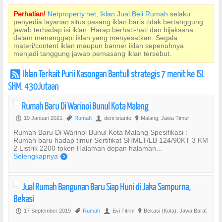
Perhatian!
Netproperty.net, Iklan Jual Beli Rumah
selaku
penyedia layanan situs pasang iklan baris tidak bertanggung
jawab terhadap isi iklan. Harap berhati-hati dan bijaksana
dalam menanggapi iklan yang menyesatkan. Segala
materi/content iklan maupun banner iklan sepenuhnya
menjadi tanggung jawab pemasang iklan tersebut.
Iklan Terkait Purii Kasongan Bantull strategis 7 menit ke ISI.
r
SHM. 430Jutaan
Rumah Baru Di Warinoi Bunul Kota Malang
19 Januari 2021
Rumah
deni istanto
Malang, Jawa Timur
P
,
U
?
Rumah Baru Di Warinoi Bunul Kota Malang Spesifikasi :
Rumah baru hadap timur Sertifikat SHMLT/LB 124/90KT 3 KM
2 Listrik 2200 token Halaman depan halaman...
Selengkapnya
)
Jual Rumah Bangunan Baru Siap Huni di Jaka Sampurna,
Bekasi
17 September 2019
Rumah
Evi Fitrini
Bekasi (Kota), Jawa Barat
P
,
U
?