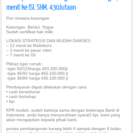
menit ke ISI. SHM. 430Jutaan
Puri nirwana kasongan
Kasongan, Bantul, Yogya
Sudah sertifikat hak milik
LOKASI STRATEGIS DAN MUDAH DIAKSES :
– 12 menit ke Malioboro
– 3 menit ke pasar niten
– 7 menit ke ISI
Pilihan type rumah :
-type 54/115harga 493.350.000jt
-type 45/92 harga 465.150.000 jt
-type 36/84 harga 430.100.000 jt
Pembayaran dapat dilakukan dengan cara:
• cash keras/tunai
• cash bertahap
• kpr
KPR mudah, sudah bekerja sama dengan beberapa Bank di
Indonesia. anda hanya menyerahkan syarat2 kpr, kami yang
akan mengajukan kepada pihak bank.
proses pembangunan kurang lebih 4 sampai dengan 6 bulan,