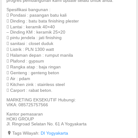
progres pembangunan kami update selalu untuk anda.
Spesifikasi bangunan :
 Pondasi : pasangan batu kali
 Dinding : batu bata finishing plester
 Lantai : keramik 40×40
– Dinding KM : keramik 25×20
 pintu jendela : jati finishing
 sanitasi : closet duduk
 Listrik : PLN 1300 watt
 Halaman depan : rumput manila
 Plafond : gypsum
 Rangka atap : baja ringan
 Genteng : genteng beton
 Air : pdam
 Kitchen zink : stainless steel
 Carport : rabat beton.
MARKETING EKSEKUTIF Hubungi:
VIKA: 085725757566
Kantor pemasaran
HOKI GROUP
Jl. Ringroad Selatan No. 61 A Yogyakarta
?
Tags Wilayah:
DI Yogyakarta