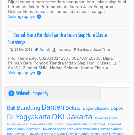
Dijual cepat rumah secondary bangunan baru lokasi siap huni
berada di dalam Perumahan di daerah Jaka Sampurna,
Bekasi. Rumah masih di tempati dan masih sangat...
Selengkapnya
)
Rumah Baru Pondok Tjandra Indah Siap Huni Cluster
Surabaya
23 Mei 2019
Rumah
hermanto
Surabaya, Jawa Timur
P
,
U
?
Info: Hermanto. 081331014230 / 081703410736. Dijual
Rumah Baru Pondok Tjandra Indah Siap Huni Cluster. Lt. (
8×15 ). 2Lantai SHM. Hadap Selatan. Kamar Tidur =...
Selengkapnya
)
Wilayah Property
)
Banten
Bandung
Bekasi
Bali
Bogor
Depok
Cikarang
DKI Jakarta
DI Yogyakarta
Download Adobe
activation key
Download Adobe crack
Download Adobe crack 2024
Download
Adobe crack download
Download Adobe crack free download
Download Adobe
free download
Download Adobe keygen
Download Adobe license key
Download