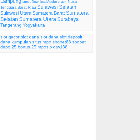
Lampung
Nusa
latest Download Adobe crack
Sulawesi Selatan
Riau
Tenggara Barat
Sumatera
Sulawesi Utara
Sumatera Barat
Selatan
Sumatera Utara
Surabaya
Tangerang
Yogyakarta
slot gacor
slot dana
slot dana
slot deposit
dana
kumpulan situs mpo
sbobet88
sbobet
depo 25 bonus 25
mposip
otw138