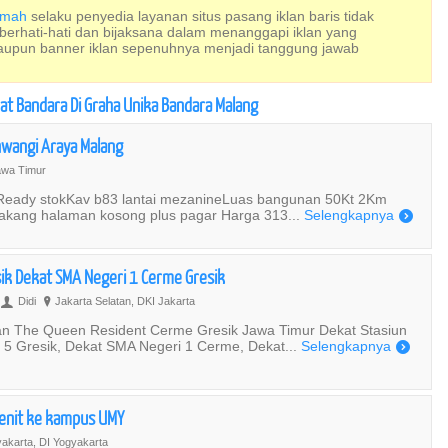
Rumah
selaku penyedia layanan situs pasang iklan baris tidak
 berhati-hati dan bijaksana dalam menanggapi iklan yang
maupun banner iklan sepenuhnya menjadi tanggung jawab
at Bandara Di Graha Unika Bandara Malang
nwangi Araya Malang
awa Timur
ady stokKav b83 lantai mezanineLuas bangunan 50Kt 2Km
lakang halaman kosong plus pagar Harga 313...
Selengkapnya
)
sik Dekat SMA Negeri 1 Cerme Gresik
Didi
Jakarta Selatan, DKI Jakarta
U
?
an The Queen Resident Cerme Gresik Jawa Timur Dekat Stasiun
5 Gresik, Dekat SMA Negeri 1 Cerme, Dekat...
Selengkapnya
)
enit ke kampus UMY
akarta, DI Yogyakarta