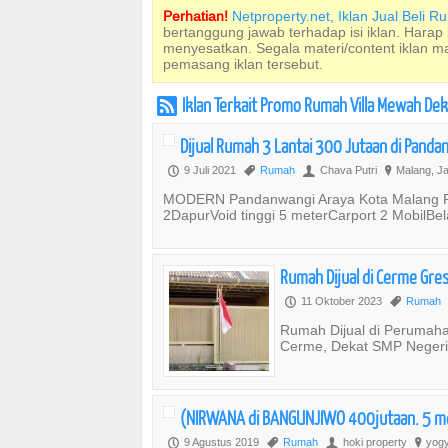
Perhatian!
Netproperty.net, Iklan Jual Beli 
bertanggung jawab terhadap isi iklan. Harap
menyesatkan. Segala materi/content iklan 
pemasang iklan tersebut.
Iklan Terkait Promo Rumah Villa Mewah Dek
r
Dijual Rumah 3 Lantai 300 Jutaan di Panda
9 Juli 2021
Rumah
Chava Putri
Malang, J
P
,
U
?
MODERN Pandanwangi Araya Kota Malang Re
2DapurVoid tinggi 5 meterCarport 2 MobilBe
Rumah Dijual di Cerme Gre
11 Oktober 2023
Rumah
P
,
Rumah Dijual di Perumah
Cerme, Dekat SMP Negeri 
(NIRWANA di BANGUNJIWO 400jutaan. 5 m
9 Agustus 2019
Rumah
hoki property
yogy
P
,
U
?