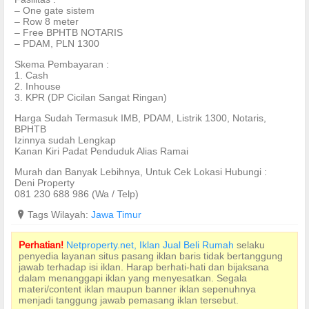
– One gate sistem
– Row 8 meter
– Free BPHTB NOTARIS
– PDAM, PLN 1300
Skema Pembayaran :
1. Cash
2. Inhouse
3. KPR (DP Cicilan Sangat Ringan)
Harga Sudah Termasuk IMB, PDAM, Listrik 1300, Notaris,
BPHTB
Izinnya sudah Lengkap
Kanan Kiri Padat Penduduk Alias Ramai
Murah dan Banyak Lebihnya, Untuk Cek Lokasi Hubungi :
Deni Property
081 230 688 986 (Wa / Telp)
?
Tags Wilayah:
Jawa Timur
Perhatian!
Netproperty.net, Iklan Jual Beli Rumah
selaku
penyedia layanan situs pasang iklan baris tidak bertanggung
jawab terhadap isi iklan. Harap berhati-hati dan bijaksana
dalam menanggapi iklan yang menyesatkan. Segala
materi/content iklan maupun banner iklan sepenuhnya
menjadi tanggung jawab pemasang iklan tersebut.