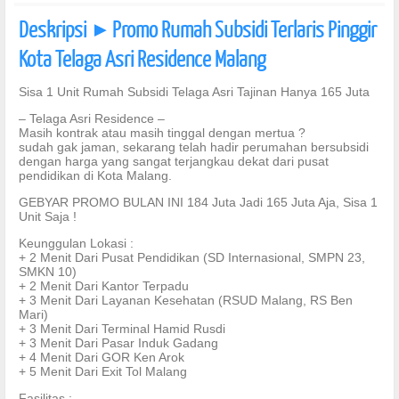
Deskripsi
Promo Rumah Subsidi Terlaris Pinggir
]
Kota Telaga Asri Residence Malang
Sisa 1 Unit Rumah Subsidi Telaga Asri Tajinan Hanya 165 Juta
– Telaga Asri Residence –
Masih kontrak atau masih tinggal dengan mertua ?
sudah gak jaman, sekarang telah hadir perumahan bersubsidi
dengan harga yang sangat terjangkau dekat dari pusat
pendidikan di Kota Malang.
GEBYAR PROMO BULAN INI 184 Juta Jadi 165 Juta Aja, Sisa 1
Unit Saja !
Keunggulan Lokasi :
+ 2 Menit Dari Pusat Pendidikan (SD Internasional, SMPN 23,
SMKN 10)
+ 2 Menit Dari Kantor Terpadu
+ 3 Menit Dari Layanan Kesehatan (RSUD Malang, RS Ben
Mari)
+ 3 Menit Dari Terminal Hamid Rusdi
+ 3 Menit Dari Pasar Induk Gadang
+ 4 Menit Dari GOR Ken Arok
+ 5 Menit Dari Exit Tol Malang
Fasilitas :