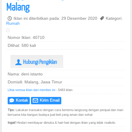
Malang
P
Iklan ini diterbitkan pada: 29 Desember 2020
,
Kategori:
Rumah
Nomor Iklan: 40710
Dilihat: 580 kali
Hubungi Pengiklan
U
Nama: deni istanto
Domisili: Malang, Jawa Timur
Lihat semua iklan dari member ini
- 5483 iklan
Kontak
Kirim Email
e
@
Tips:
Lakukan transaksi dengan cara bertemu langsung dengan penjual dan mari
bersama kita bangun budaya jual-beli yang aman dan sehat
Ingat!
Hindari membayar dimuka & hati-hati dengan iklan yang tidak realistis.