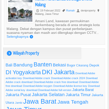
Malang
19 Februari 2022
Rumah
deniproperty
P
,
U
?
Malang, Jawa Timur
Amani Land, kawasan permukiman
berkembang berada di area strategis kota
Malang. Dekat dengan kampus dan pusat perbelanjaan.
suasana nyaman dan masih asri dilengkapi dengan CCTV...
Selengkapnya
)
Wilayah Property
)
Banten
Bandung
Bekasi
Bali
Bogor
Depok
Cikarang
DKI Jakarta
DI Yogyakarta
Download Adobe
activation key
Download Adobe crack
Download Adobe crack 2024
Download
Adobe crack download
Download Adobe crack free download
Download Adobe
free download
Download Adobe keygen
Download Adobe license key
Download
Jakarta Barat
Adobe serial key
download Download Adobe full version
Jakarta Selatan
Jakarta Pusat
Jakarta Timur
Jakarta
Jawa Barat
Jawa Tengah
Utara
Jambi