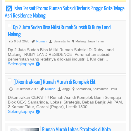
Iklan Terkait Promo Rumah Subsidi Terlaris Pinggir Kota Telaga
r
Asri Residence Malang
Dp 2 Juta Sudah Bisa Miliki Rumah Subsidi Di Ruby Land
Malang
9 Juli 2020
Rumah
deni istanto
Malang, Jawa Timur
P
,
U
?
Dp 2 Juta Sudah Bisa Miliki Rumah Subsidi Di Ruby Land
Malang -RUBY LAND RESIDENCE- Perumahan subsidi
pemerintah yang letaknya dilokasi industri 1 Km dari...
Selengkapnya
)
[Dikontrakkan] Rumah Murah di Komplek Elit
10 Oktober 2017
Rumah
Anggi
Samarinda, Kalimantan Timur
P
,
U
?
Dikontrakan CEPAT !!! Rumah Asri di Komplek Bumi Sempaja
Blok GE-9 Samarinda, Lokasi Strategis, Bebas Banjir, Air PAM,
2 Kamar Tidur, Garasi (Pagar), Listrik 1300...
Selengkapnya
)
Rumah Murah Lokasi Strategis di Kota