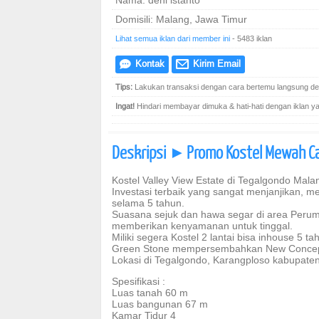
Nama: deni istanto
Domisili: Malang, Jawa Timur
Lihat semua iklan dari member ini
- 5483 iklan
Kontak
Kirim Email
e
@
Tips:
Lakukan transaksi dengan cara bertemu langsung den
Ingat!
Hindari membayar dimuka & hati-hati dengan iklan yang
Deskripsi
Promo Kostel Mewah Ca
]
Kostel Valley View Estate di Tegalgondo Mala
Investasi terbaik yang sangat menjanjikan, me
selama 5 tahun.
Suasana sejuk dan hawa segar di area Peru
memberikan kenyamanan untuk tinggal.
Miliki segera Kostel 2 lantai bisa inhouse 5 t
Green Stone mempersembahkan New Concept C
Lokasi di Tegalgondo, Karangploso kabupate
Spesifikasi :
Luas tanah 60 m
Luas bangunan 67 m
Kamar Tidur 4