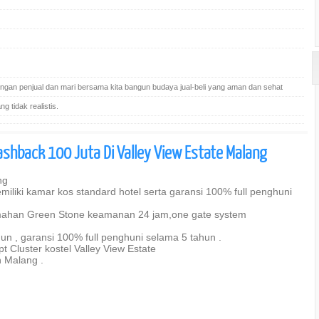
gan penjual dan mari bersama kita bangun budaya jual-beli yang aman dan sehat
 tidak realistis.
shback 100 Juta Di Valley View Estate Malang
ng
miliki kamar kos standard hotel serta garansi 100% full penghuni
mahan Green Stone keamanan 24 jam,one gate system
ahun , garansi 100% full penghuni selama 5 tahun .
luster kostel Valley View Estate
n Malang .