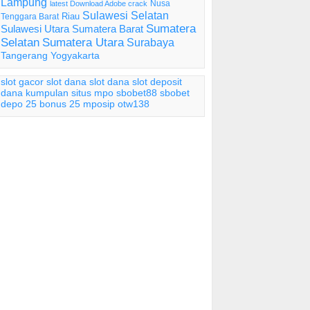
Lampung
Nusa
latest Download Adobe crack
Sulawesi Selatan
Riau
Tenggara Barat
Sumatera
Sulawesi Utara
Sumatera Barat
Selatan
Sumatera Utara
Surabaya
Tangerang
Yogyakarta
slot gacor
slot dana
slot dana
slot deposit
dana
kumpulan situs mpo
sbobet88
sbobet
depo 25 bonus 25
mposip
otw138