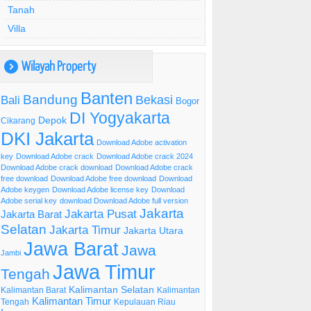
Tanah
Villa
Wilayah Property
)
Banten
Bandung
Bekasi
Bali
Bogor
DI Yogyakarta
Depok
Cikarang
DKI Jakarta
Download Adobe activation
key
Download Adobe crack
Download Adobe crack 2024
Download Adobe crack download
Download Adobe crack
free download
Download Adobe free download
Download
Adobe keygen
Download Adobe license key
Download
Adobe serial key
download Download Adobe full version
Jakarta
Jakarta Pusat
Jakarta Barat
Selatan
Jakarta Timur
Jakarta Utara
Jawa Barat
Jawa
Jambi
Jawa Timur
Tengah
Kalimantan Selatan
Kalimantan Barat
Kalimantan
Kalimantan Timur
Tengah
Kepulauan Riau