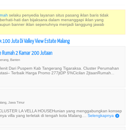
Rumah
selaku penyedia layanan situs pasang iklan baris tidak
 berhati-hati dan bijaksana dalam menanggapi iklan yang
maupun banner iklan sepenuhnya menjadi tanggung jawab
 100 Juta Di Valley View Estate Malang
ce Rumah 2 Kamar 200 Jutaan
erang, Banten
enit Dari Puspem Kab Tangerang Tigaraksa. Cluster Perumahan
stasi– Terbaik Harga Promo 277jtDP 5%Cicilan 2jtaanRumah...
lang, Jawa Timur
angCLUSTER LA VELLA HOUSEHunian yang menggabungkan konsep
 villa yang terletak di tengah kota Malang....
Selengkapnya
)