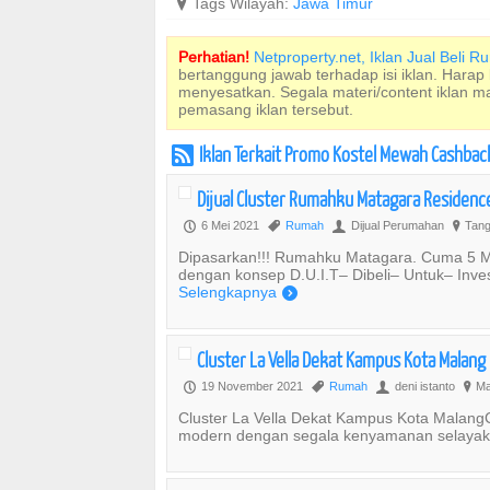
?
Tags Wilayah:
Jawa Timur
Perhatian!
Netproperty.net, Iklan Jual Beli 
bertanggung jawab terhadap isi iklan. Harap
menyesatkan. Segala materi/content iklan 
pemasang iklan tersebut.
Iklan Terkait Promo Kostel Mewah Cashback
r
Dijual Cluster Rumahku Matagara Residen
6 Mei 2021
Rumah
Dijual Perumahan
Tang
P
,
U
?
Dipasarkan!!! Rumahku Matagara. Cuma 5 M
dengan konsep D.U.I.T– Dibeli– Untuk– Inve
Selengkapnya
)
Cluster La Vella Dekat Kampus Kota Malang
19 November 2021
Rumah
deni istanto
Ma
P
,
U
?
Cluster La Vella Dekat Kampus Kota Mal
modern dengan segala kenyamanan selayaknya