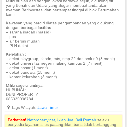
Miliki hunian asri dengan lokasi berhawa sejuk, didukung Air
yang Bersih dan Udara yang Segar membuat anda akan
nyaman Berinvestasi dan bertempat tinggal di blok Perumahan
kami.
Kawasan yang berdiri diatas pengembangan yang didukung
dengan berbagai fasilitas :
– sarana ibadah (masjid)
– pos
– air bersih mudah
– PLN dekat
Kelebihan :
+ dekat playgroup, tk sdn, mts, smp 22 dan smk n9 (3 menit)
+ dekat universitas negeri malang kampus 2 (7 menit)
+ dekat pasar (1 menit)
+ dekat bandara (15 menit)
+ kantor kelurahan (3 menit)
Miliki segera unitnya.
HUBUNGI :
DENI PROPERTY
085335098784
?
Tags Wilayah:
Jawa Timur
Perhatian!
Netproperty.net, Iklan Jual Beli Rumah
selaku
penyedia layanan situs pasang iklan baris tidak bertanggung