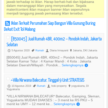
jawab terhadap isi iklan. Harap berhati-hati dan bijaksana
dalam menanggapi iklan yang menyesatkan. Segala
materi/content iklan maupun banner iklan sepenuhnya
menjadi tanggung jawab pemasang iklan tersebut.
Iklan Terkait Perumahan Siap Bangun Villa Gunung Buring
r
Dekat Exit Tol Malang
[B50045] Jual Rumah 4BR, 400m2 – Pondok Indah, Jakarta
Selatan
5 Agustus 2020
Rumah
Diana Irmayanti
Jakarta, DKI Jakarta
P
,
U
?
[B50045] Jual Rumah 4BR, 400m2 – Pondok Indah, Jakarta
Selatan Kamar Tidur : 4 Kamar Mandi : 4 Kota : Jakarta
Selatan Daerah/Wilayah : Pondok...
Selengkapnya
)
^Villa Nirwana Balecatur. Tinggal 9 Unit STRATEGIS
10 Agustus 2019
Rumah
hoki property
yogyakarta, DI
P
,
U
?
Yogyakarta
*VILLA NIRWANA BALECATUR* Balecatur, Gamping, Sleman,
Yogyakarta MUDAH DIAKSES : – 3 menit ke RS PKU – 5
menit ke UMY – 12 menit ke...
Selengkapnya
)