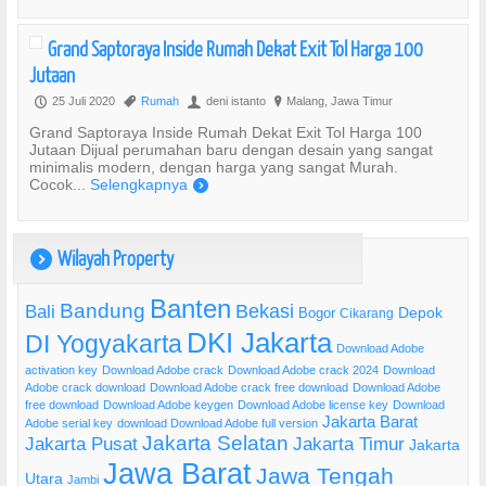
Grand Saptoraya Inside Rumah Dekat Exit Tol Harga 100
Jutaan
25 Juli 2020
Rumah
deni istanto
Malang, Jawa Timur
P
,
U
?
Grand Saptoraya Inside Rumah Dekat Exit Tol Harga 100
Jutaan Dijual perumahan baru dengan desain yang sangat
minimalis modern, dengan harga yang sangat Murah.
Cocok...
Selengkapnya
)
Wilayah Property
)
Banten
Bandung
Bekasi
Bali
Bogor
Depok
Cikarang
DKI Jakarta
DI Yogyakarta
Download Adobe
activation key
Download Adobe crack
Download Adobe crack 2024
Download
Adobe crack download
Download Adobe crack free download
Download Adobe
free download
Download Adobe keygen
Download Adobe license key
Download
Jakarta Barat
Adobe serial key
download Download Adobe full version
Jakarta Selatan
Jakarta Pusat
Jakarta Timur
Jakarta
Jawa Barat
Jawa Tengah
Utara
Jambi