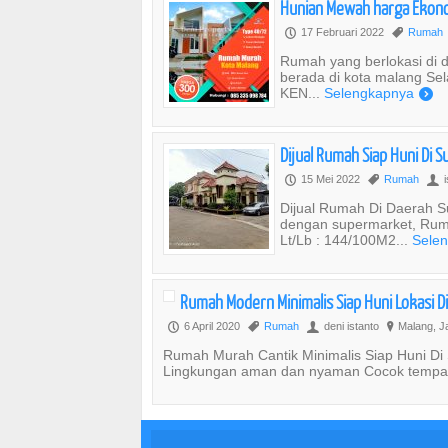
Hunian Mewah harga Ekon
17 Februari 2022
Rumah
P
,
Rumah yang berlokasi di d
berada di kota malang Se
KEN...
Selengkapnya
)
Dijual Rumah Siap Huni Di 
15 Mei 2022
Rumah
i
P
,
U
Dijual Rumah Di Daerah S
dengan supermarket, Ruma
Lt/Lb : 144/100M2...
Sele
Rumah Modern Minimalis Siap Huni Lokasi 
6 April 2020
Rumah
deni istanto
Malang, J
P
,
U
?
Rumah Murah Cantik Minimalis Siap Huni Di
Lingkungan aman dan nyaman Cocok tempat t