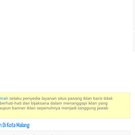
Rumah
selaku penyedia layanan situs pasang iklan baris tidak
 berhati-hati dan bijaksana dalam menanggapi iklan yang
maupun banner iklan sepenuhnya menjadi tanggung jawab
 Di Kota Malang