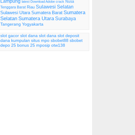
Lampung
Nusa
latest Download Adobe crack
Sulawesi Selatan
Riau
Tenggara Barat
Sumatera
Sulawesi Utara
Sumatera Barat
Selatan
Sumatera Utara
Surabaya
Tangerang
Yogyakarta
slot gacor
slot dana
slot dana
slot deposit
dana
kumpulan situs mpo
sbobet88
sbobet
depo 25 bonus 25
mposip
otw138