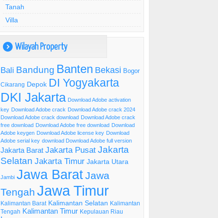
Tanah
Villa
Wilayah Property
)
Banten
Bandung
Bekasi
Bali
Bogor
DI Yogyakarta
Depok
Cikarang
DKI Jakarta
Download Adobe activation
key
Download Adobe crack
Download Adobe crack 2024
Download Adobe crack download
Download Adobe crack
free download
Download Adobe free download
Download
Adobe keygen
Download Adobe license key
Download
Adobe serial key
download Download Adobe full version
Jakarta
Jakarta Pusat
Jakarta Barat
Selatan
Jakarta Timur
Jakarta Utara
Jawa Barat
Jawa
Jambi
Jawa Timur
Tengah
Kalimantan Selatan
Kalimantan Barat
Kalimantan
Kalimantan Timur
Tengah
Kepulauan Riau