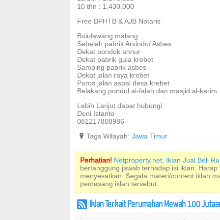
10 thn : 1.430.000
Free BPHTB & AJB Notaris
Bululawang malang
Sebelah pabrik Arsindo/ Asbes
Dekat pondok annur
Dekat pabrik gula krebet
Samping pabrik asbes
Dekat jalan raya krebet
Poros jalan aspal desa krebet
Belakang pondol al-falah dan masjid al-karim
Lebih Lanjut dapat hubungi
Deni Istanto
081217808986
?
Tags Wilayah:
Jawa Timur
Perhatian!
Netproperty.net, Iklan Jual Beli 
bertanggung jawab terhadap isi iklan. Harap
menyesatkan. Segala materi/content iklan 
pemasang iklan tersebut.
Iklan Terkait Perumahan Mewah 100 Jutaan
r