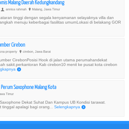
omis Malang Daerah Kedungkandang
annisa rahmah
Malang, Jawa Timur
U
?
ataran tinggi dengan segala kenyamanan selayaknya villa dan
langkah menuju keberbagai fasilitas umumLokasi di belakang GOR
Sumber Cirebon
sna property
cirebon, Jawa Barat
?
umber CirebonPosisi Hook di jalan utama perumahandekat
h sakit.perkantoran Kab cirebon10 menit ke pusat kota cirebon
ngkapnya
)
Di Perum Saxophone Malang Kota
awa Timur
 Saxophone Dekat Suhat Dan Kampus UB Kondisi tarawat.
inggal apalagi bagi orang...
Selengkapnya
)