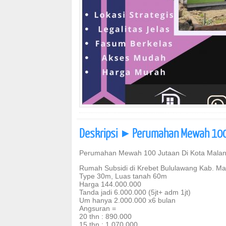
Deskripsi
Perumahan Mewah 100 
]
Perumahan Mewah 100 Jutaan Di Kota Mala
Rumah Subsidi di Krebet Bululawang Kab. Ma
Type 30m, Luas tanah 60m
Harga 144.000.000
Tanda jadi 6.000.000 (5jt+ adm 1jt)
Um hanya 2.000.000 x6 bulan
Angsuran =
20 thn : 890.000
15 thn : 1.070.000