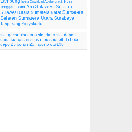
Lampung
Nusa
latest Download Adobe crack
Sulawesi Selatan
Riau
Tenggara Barat
Sumatera
Sulawesi Utara
Sumatera Barat
Selatan
Sumatera Utara
Surabaya
Tangerang
Yogyakarta
slot gacor
slot dana
slot dana
slot deposit
dana
kumpulan situs mpo
sbobet88
sbobet
depo 25 bonus 25
mposip
otw138