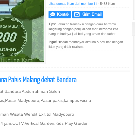
Lihat semua iklan dari member ini
- 5483 iklan
Kontak
Kirim Email
e
@
Tips:
Lakukan transaksi dengan cara bertemu
langsung dengan penjual dan mari bersama kita
bangun budaya jual-beli yang aman dan sehat
Ingat!
Hindari membayar dimuka & hati-hati dengan
iklan yang tidak realistis.
na Pakis Malang dekat Bandara
at Bandara Abdurrahman Saleh
pakis,Pasar Madyopuro,Pasar pakis,kampus wisnu
aman Wisata Wendit,Exit tol Madyopuro
4 jam,CCTV,Vertical Garden,Kids Play Garden