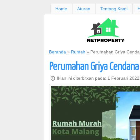
Home
Aturan
Tentang Kami
H
Beranda
»
Rumah
»
Perumahan Griya Cendan
Perumahan Griya Cendana 
P
Iklan ini diterbitkan pada: 1 Februari 202