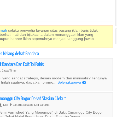
Rumah
selaku penyedia layanan situs pasang iklan baris tidak
 berhati-hati dan bijaksana dalam menanggapi iklan yang
maupun banner iklan sepenuhnya menjadi tanggung jawab
is Malang dekat Bandara
 Bandara Dan Exit Tol Pakis
, Jawa Timur
 yang sangat strategis, desain modern dan minimalis? Tentunya
. Inilah saatnya, dapatkan promo...
Selengkapnya
)
Cimanggu City Bogor Dekat Stasiun Cilebut
Didi
Jakarta Selatan, DKI Jakarta
U
?
 Semi Furnished Yang Menempel) di Bukit Cimanggu City Bogor
or, Dekat Hotel Bogor Icon, Dekat Toserba Yogya...