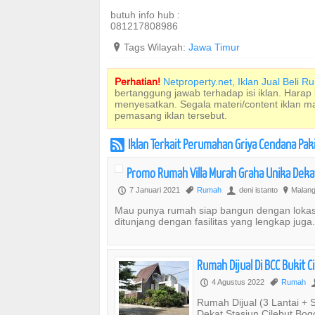
butuh info hub :
081217808986
?
Tags Wilayah:
Jawa Timur
Perhatian!
Netproperty.net, Iklan Jual Beli 
bertanggung jawab terhadap isi iklan. Harap
menyesatkan. Segala materi/content iklan 
pemasang iklan tersebut.
Iklan Terkait Perumahan Griya Cendana Pak
r
Promo Rumah Villa Murah Graha Unika Dekat
7 Januari 2021
Rumah
deni istanto
Malang
P
,
U
?
Mau punya rumah siap bangun dengan lokasi
ditunjang dengan fasilitas yang lengkap juga
Rumah Dijual Di BCC Bukit 
4 Agustus 2022
Rumah
P
,
Rumah Dijual (3 Lantai +
Dekat Stasiun Cilebut Bog