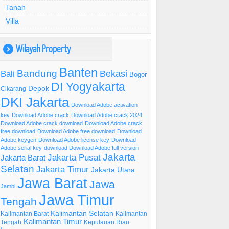
Tanah
Villa
Wilayah Property
)
Banten
Bandung
Bekasi
Bali
Bogor
DI Yogyakarta
Depok
Cikarang
DKI Jakarta
Download Adobe activation
key
Download Adobe crack
Download Adobe crack 2024
Download Adobe crack download
Download Adobe crack
free download
Download Adobe free download
Download
Adobe keygen
Download Adobe license key
Download
Adobe serial key
download Download Adobe full version
Jakarta
Jakarta Pusat
Jakarta Barat
Selatan
Jakarta Timur
Jakarta Utara
Jawa Barat
Jawa
Jambi
Jawa Timur
Tengah
Kalimantan Selatan
Kalimantan Barat
Kalimantan
Kalimantan Timur
Tengah
Kepulauan Riau