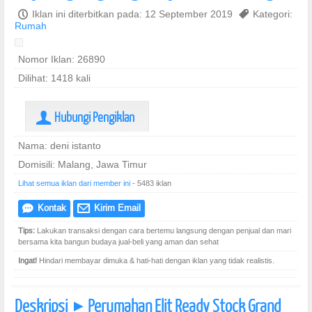
P
Iklan ini diterbitkan pada: 12 September 2019
,
Kategori:
Rumah
Nomor Iklan: 26890
Dilihat: 1418 kali
Hubungi Pengiklan
U
Nama: deni istanto
Domisili: Malang, Jawa Timur
Lihat semua iklan dari member ini
- 5483 iklan
Kontak
Kirim Email
e
@
Tips:
Lakukan transaksi dengan cara bertemu langsung dengan penjual dan mari
bersama kita bangun budaya jual-beli yang aman dan sehat
Ingat!
Hindari membayar dimuka & hati-hati dengan iklan yang tidak realistis.
Deskripsi
Perumahan Elit Ready Stock Grand
]