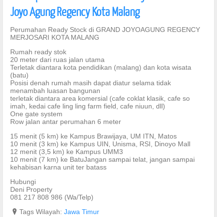
Joyo Agung Regency Kota Malang
Perumahan Ready Stock di GRAND JOYOAGUNG REGENCY
MERJOSARI KOTA MALANG
Rumah ready stok
20 meter dari ruas jalan utama
Terletak diantara kota pendidikan (malang) dan kota wisata
(batu)
Posisi denah rumah masih dapat diatur selama tidak
menambah luasan bangunan
terletak diantara area komersial (cafe coklat klasik, cafe so
imah, kedai cafe ling ling farm field, cafe niuun, dll)
One gate system
Row jalan antar perumahan 6 meter
15 menit (5 km) ke Kampus Brawijaya, UM ITN, Matos
10 menit (3 km) ke Kampus UIN, Unisma, RSI, Dinoyo Mall
12 menit (3,5 km) ke Kampus UMM3
10 menit (7 km) ke BatuJangan sampai telat, jangan sampai
kehabisan karna unit ter batass
Hubungi
Deni Property
081 217 808 986 (Wa/Telp)
?
Tags Wilayah:
Jawa Timur