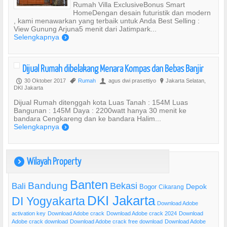
Rumah Villa ExclusiveBonus Smart
HomeDengan desain futuristik dan modern
, kami menawarkan yang terbaik untuk Anda Best Selling :
View Gunung Arjuna5 menit dari Jatimpark...
Selengkapnya
)
Dijual Rumah dibelakang Menara Kompas dan Bebas Banjir
30 Oktober 2017
Rumah
agus dwi prasettiyo
Jakarta Selatan,
P
,
U
?
DKI Jakarta
Dijual Rumah ditenggah kota Luas Tanah : 154M Luas
Bangunan : 145M Daya : 2200watt hanya 30 menit ke
bandara Cengkareng dan ke bandara Halim...
Selengkapnya
)
Wilayah Property
)
Banten
Bandung
Bekasi
Bali
Bogor
Depok
Cikarang
DKI Jakarta
DI Yogyakarta
Download Adobe
activation key
Download Adobe crack
Download Adobe crack 2024
Download
Adobe crack download
Download Adobe crack free download
Download Adobe