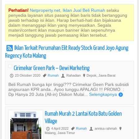
Perhatian!
Netproperty.net, Iklan Jual Beli Rumah
selaku
penyedia layanan situs pasang iklan baris tidak bertanggung
jawab terhadap isi iklan. Harap berhati-hati dan bijaksana
dalam menanggapi iklan yang menyesatkan. Segala
materi/content iklan maupun banner iklan sepenuhnya
menjadi tanggung jawab pemasang iklan tersebut.
Iklan Terkait Perumahan Elit Ready Stock Grand Joyo Agung
r
Regency Kota Malang
Cirimekar Green Park – Dewi Marketing
23 Oktober 2020
Rumah
Rahadian
Depok, Jawa Barat
P
,
U
?
Beli Rumah bunga kpr tinggi??? Cirimekar Geen Park subsidi
angsuraan KPR anda.. Ayoo tunggu APALAGI !!! PROMO :
Dp Hanya 20 Juta (All-in) Diskon Mulai...
Selengkapnya
)
Rumah Murah 2 Lantai Kota Batu Golden
Village
4 April 2022
Rumah
annisa rahmah
P
,
U
?
Malang, Jawa Timur