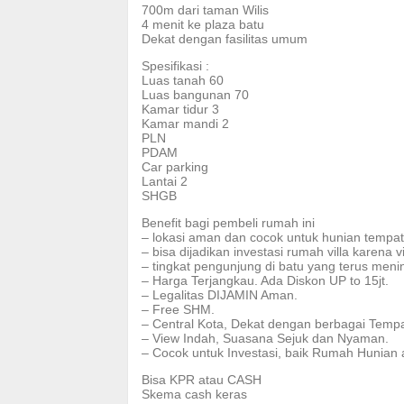
700m dari taman Wilis
4 menit ke plaza batu
Dekat dengan fasilitas umum
Spesifikasi :
Luas tanah 60
Luas bangunan 70
Kamar tidur 3
Kamar mandi 2
PLN
PDAM
Car parking
Lantai 2
SHGB
Benefit bagi pembeli rumah ini
– lokasi aman dan cocok untuk hunian tempat 
– bisa dijadikan investasi rumah villa karen
– tingkat pengunjung di batu yang terus menin
– Harga Terjangkau. Ada Diskon UP to 15jt.
– Legalitas DIJAMIN Aman.
– Free SHM.
– Central Kota, Dekat dengan berbagai Tempa
– View Indah, Suasana Sejuk dan Nyaman.
– Cocok untuk Investasi, baik Rumah Hunian a
Bisa KPR atau CASH
Skema cash keras