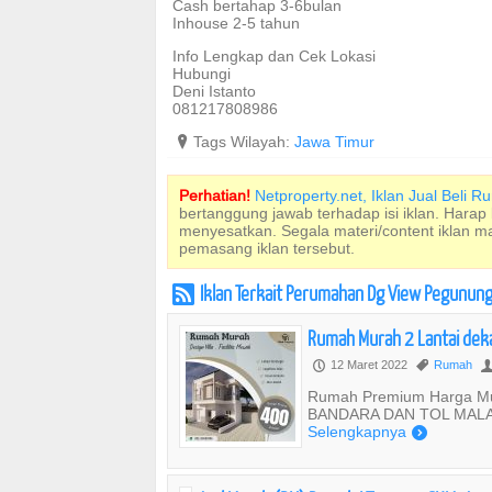
Cash bertahap 3-6bulan
Inhouse 2-5 tahun
Info Lengkap dan Cek Lokasi
Hubungi
Deni Istanto
081217808986
?
Tags Wilayah:
Jawa Timur
Perhatian!
Netproperty.net, Iklan Jual Beli 
bertanggung jawab terhadap isi iklan. Harap
menyesatkan. Segala materi/content iklan 
pemasang iklan tersebut.
Iklan Terkait Perumahan Dg View Pegununga
r
Rumah Murah 2 Lantai dekat
12 Maret 2022
Rumah
P
,
Rumah Premium Harga M
BANDARA DAN TOL MALANG 
Selengkapnya
)