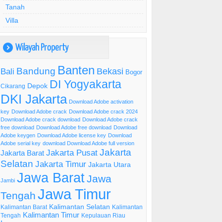
Tanah
Villa
Wilayah Property
)
Banten
Bandung
Bekasi
Bali
Bogor
DI Yogyakarta
Depok
Cikarang
DKI Jakarta
Download Adobe activation
key
Download Adobe crack
Download Adobe crack 2024
Download Adobe crack download
Download Adobe crack
free download
Download Adobe free download
Download
Adobe keygen
Download Adobe license key
Download
Adobe serial key
download Download Adobe full version
Jakarta
Jakarta Pusat
Jakarta Barat
Selatan
Jakarta Timur
Jakarta Utara
Jawa Barat
Jawa
Jambi
Jawa Timur
Tengah
Kalimantan Selatan
Kalimantan Barat
Kalimantan
Kalimantan Timur
Tengah
Kepulauan Riau