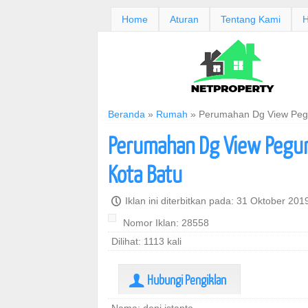
Home
Aturan
Tentang Kami
H
Beranda
»
Rumah
»
Perumahan Dg View Pegun
Perumahan Dg View Pegunu
Kota Batu
P
Iklan ini diterbitkan pada: 31 Oktober 20
Nomor Iklan: 28558
Dilihat: 1113 kali
Hubungi Pengiklan
U