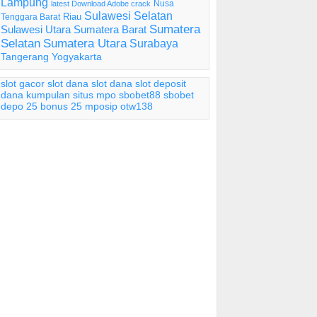
Lampung
Nusa
latest Download Adobe crack
Sulawesi Selatan
Riau
Tenggara Barat
Sumatera
Sulawesi Utara
Sumatera Barat
Selatan
Sumatera Utara
Surabaya
Tangerang
Yogyakarta
slot gacor
slot dana
slot dana
slot deposit
dana
kumpulan situs mpo
sbobet88
sbobet
depo 25 bonus 25
mposip
otw138