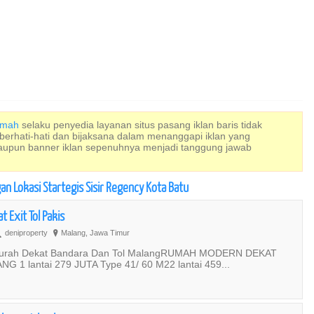
Rumah
selaku penyedia layanan situs pasang iklan baris tidak
 berhati-hati dan bijaksana dalam menanggapi iklan yang
maupun banner iklan sepenuhnya menjadi tanggung jawab
n Lokasi Startegis Sisir Regency Kota Batu
 Exit Tol Pakis
deniproperty
Malang, Jawa Timur
U
?
urah Dekat Bandara Dan Tol MalangRUMAH MODERN DEKAT
1 lantai 279 JUTA Type 41/ 60 M22 lantai 459...