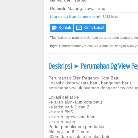
Nama: deni istanto
Domisili: Malang, Jawa Timur
Lihat semua iklan dari member ini
- 5483 iklan
Kontak
Kirim Email
e
@
Tips:
Lakukan transaksi dengan cara bertemu langsung den
Ingat!
Hindari membayar dimuka & hati-hati dengan iklan yang
Deskripsi
Perumahan Dg View Peg
]
Perumahan Sisir Regency Kota Batu
Lokasi di kota wisata batu, bangunan baru.
perumahan sejuk nyaman dengan view pegun
Lokasi dekat ke
ke arah alun-alun kota batu
ke jatim park 1 dan 2
ke arah BNS
ke arah agrowisata batu
ke arah pujon
Padat pemukiman penduduk
Akses jalan 6-7 meter
800m dari wisata alun alun batu