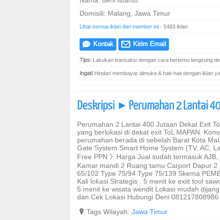
Nama: deni istanto
Domisili: Malang, Jawa Timur
Lihat semua iklan dari member ini
- 5483 iklan
Kontak
Kirim Email
e
@
Tips:
Lakukan transaksi dengan cara bertemu langsung den
Ingat!
Hindari membayar dimuka & hati-hati dengan iklan yang
Deskripsi
Perumahan 2 Lantai 400
]
Perumahan 2 Lantai 400 Jutaan Dekat Exit T
yang berlokasi di dekat exit ToL MAPAN. Kon
perumahan berada di sebelah Barat Kota Mal
Gate System Smart Home System (TV, AC, La
Free PPN 》Harga Jual sudah termasuk AJB, SH
Kamar mandi 2 Ruang tamu Carport Dapur 2 L
65/102 Type 75/94 Type 75/139 Skema PEMB
Kali lokasi Strategis : 5 menit ke exiit tool 
5 menit ke wisata wendit Lokasi mudah dijan
dan Cek Lokasi Hubungi Deni 081217808986
?
Tags Wilayah:
Jawa Timur