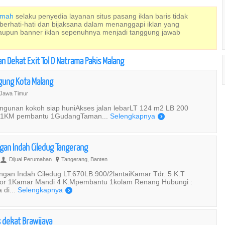
Rumah
selaku penyedia layanan situs pasang iklan baris tidak
 berhati-hati dan bijaksana dalam menanggapi iklan yang
maupun banner iklan sepenuhnya menjadi tanggung jawab
n Dekat Exit Tol D Natrama Pakis Malang
Agung Kota Malang
Jawa Timur
gunan kokoh siap huniAkses jalan lebarLT 124 m2 LB 200
u 1KM pembantu 1GudangTaman...
Selengkapnya
)
an Indah Ciledug Tangerang
Dijual Perumahan
Tangerang, Banten
U
?
an Indah Ciledug LT.670LB.900/2lantaiKamar Tdr. 5 K.T
or 1Kamar Mandi 4 K.Mpembantu 1kolam Renang Hubungi :
 di...
Selengkapnya
)
 dekat Brawijaya