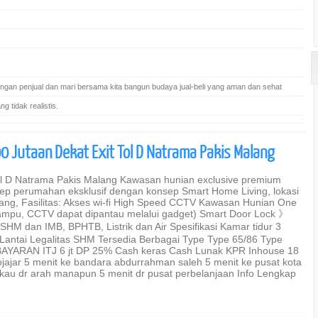
gan penjual dan mari bersama kita bangun budaya jual-beli yang aman dan sehat
 tidak realistis.
 Jutaan Dekat Exit Tol D Natrama Pakis Malang
ol D Natrama Pakis Malang Kawasan hunian exclusive premium
sep perumahan eksklusif dengan konsep Smart Home Living, lokasi
ang, Fasilitas: Akses wi-fi High Speed CCTV Kawasan Hunian One
mpu, CCTV dapat dipantau melalui gadget) Smart Door Lock 》
M dan IMB, BPHTB, Listrik dan Air Spesifikasi Kamar tidur 3
antai Legalitas SHM Tersedia Berbagai Type Type 65/86 Type
AYARAN ITJ 6 jt DP 25% Cash keras Cash Lunak KPR Inhouse 18
sawojajar 5 menit ke bandara abdurrahman saleh 5 menit ke pusat kota
gkau dr arah manapun 5 menit dr pusat perbelanjaan Info Lengkap