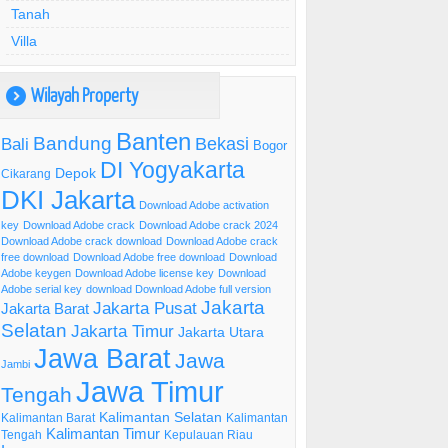
Tanah
Villa
Wilayah Property
)
Banten
Bandung
Bekasi
Bali
Bogor
DI Yogyakarta
Depok
Cikarang
DKI Jakarta
Download Adobe activation
key
Download Adobe crack
Download Adobe crack 2024
Download Adobe crack download
Download Adobe crack
free download
Download Adobe free download
Download
Adobe keygen
Download Adobe license key
Download
Adobe serial key
download Download Adobe full version
Jakarta
Jakarta Pusat
Jakarta Barat
Selatan
Jakarta Timur
Jakarta Utara
Jawa Barat
Jawa
Jambi
Jawa Timur
Tengah
Kalimantan Selatan
Kalimantan Barat
Kalimantan
Kalimantan Timur
Tengah
Kepulauan Riau