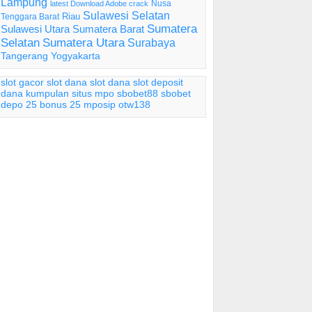
Lampung
Nusa
latest Download Adobe crack
Sulawesi Selatan
Riau
Tenggara Barat
Sumatera
Sulawesi Utara
Sumatera Barat
Selatan
Sumatera Utara
Surabaya
Tangerang
Yogyakarta
slot gacor
slot dana
slot dana
slot deposit
dana
kumpulan situs mpo
sbobet88
sbobet
depo 25 bonus 25
mposip
otw138