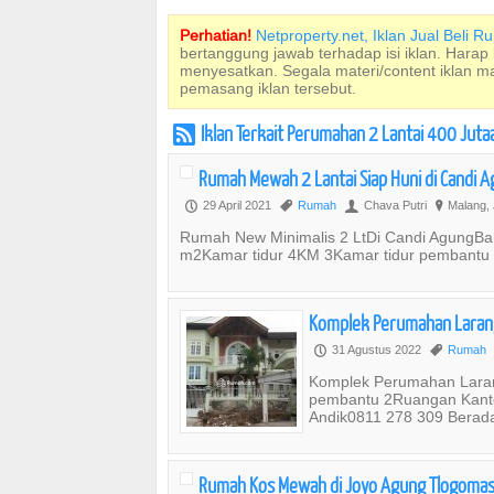
Perhatian!
Netproperty.net, Iklan Jual Beli 
bertanggung jawab terhadap isi iklan. Harap
menyesatkan. Segala materi/content iklan 
pemasang iklan tersebut.
Iklan Terkait Perumahan 2 Lantai 400 Jutaa
r
Rumah Mewah 2 Lantai Siap Huni di Candi 
29 April 2021
Rumah
Chava Putri
Malang, 
P
,
U
?
Rumah New Minimalis 2 LtDi Candi AgungBan
m2Kamar tidur 4KM 3Kamar tidur pembant
Komplek Perumahan Larang
31 Agustus 2022
Rumah
P
,
Komplek Perumahan Larang
pembantu 2Ruangan Kant
Andik0811 278 309 Berada
Rumah Kos Mewah di Joyo Agung Tlogomas