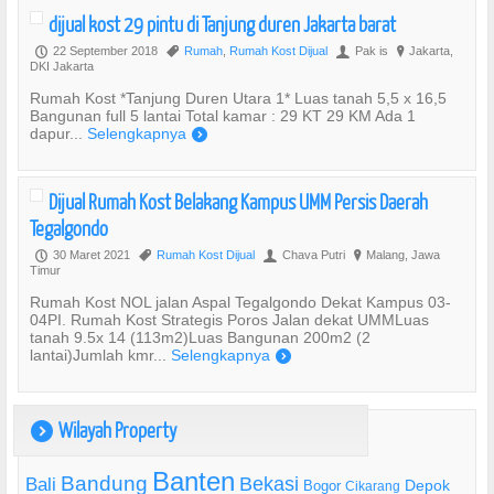
dijual kost 29 pintu di Tanjung duren Jakarta barat
22 September 2018
Rumah
,
Rumah Kost Dijual
Pak is
Jakarta,
P
,
U
?
DKI Jakarta
Rumah Kost *Tanjung Duren Utara 1* Luas tanah 5,5 x 16,5
Bangunan full 5 lantai Total kamar : 29 KT 29 KM Ada 1
dapur...
Selengkapnya
)
Dijual Rumah Kost Belakang Kampus UMM Persis Daerah
Tegalgondo
30 Maret 2021
Rumah Kost Dijual
Chava Putri
Malang, Jawa
P
,
U
?
Timur
Rumah Kost NOL jalan Aspal Tegalgondo Dekat Kampus 03-
04PI. Rumah Kost Strategis Poros Jalan dekat UMMLuas
tanah 9.5x 14 (113m2)Luas Bangunan 200m2 (2
lantai)Jumlah kmr...
Selengkapnya
)
Wilayah Property
)
Banten
Bandung
Bekasi
Bali
Bogor
Depok
Cikarang