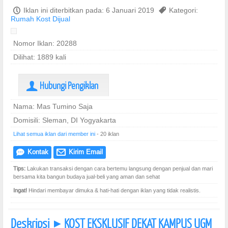
P
Iklan ini diterbitkan pada: 6 Januari 2019
,
Kategori:
Rumah Kost Dijual
Nomor Iklan: 20288
Dilihat: 1889 kali
Hubungi Pengiklan
U
Nama: Mas Tumino Saja
Domisili: Sleman, DI Yogyakarta
Lihat semua iklan dari member ini
- 20 iklan
Kontak
Kirim Email
e
@
Tips:
Lakukan transaksi dengan cara bertemu langsung dengan penjual dan mari
bersama kita bangun budaya jual-beli yang aman dan sehat
Ingat!
Hindari membayar dimuka & hati-hati dengan iklan yang tidak realistis.
Deskripsi
KOST EKSKLUSIF DEKAT KAMPUS UGM
]