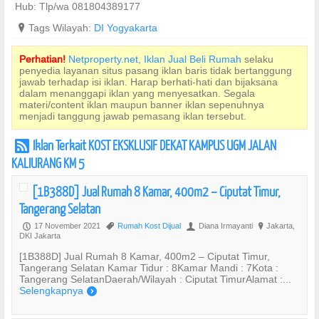
Hub: Tlp/wa 081804389177
?
Tags Wilayah:
DI Yogyakarta
Perhatian!
Netproperty.net, Iklan Jual Beli Rumah
selaku
penyedia layanan situs pasang iklan baris tidak bertanggung
jawab terhadap isi iklan. Harap berhati-hati dan bijaksana
dalam menanggapi iklan yang menyesatkan. Segala
materi/content iklan maupun banner iklan sepenuhnya
menjadi tanggung jawab pemasang iklan tersebut.
Iklan Terkait KOST EKSKLUSIF DEKAT KAMPUS UGM JALAN
r
KALIURANG KM 5
[1B388D] Jual Rumah 8 Kamar, 400m2 – Ciputat Timur,
Tangerang Selatan
17 November 2021
Rumah Kost Dijual
Diana Irmayanti
Jakarta,
P
,
U
?
DKI Jakarta
[1B388D] Jual Rumah 8 Kamar, 400m2 – Ciputat Timur,
Tangerang Selatan Kamar Tidur : 8Kamar Mandi : 7Kota :
Tangerang SelatanDaerah/Wilayah : Ciputat TimurAlamat :...
Selengkapnya
)