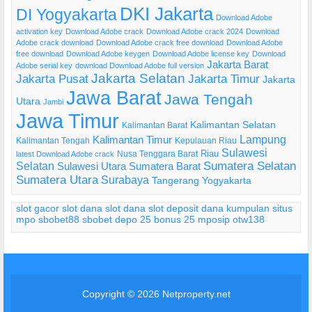
DKI Jakarta
DI Yogyakarta
Download Adobe
activation key
Download Adobe crack
Download Adobe crack 2024
Download
Adobe crack download
Download Adobe crack free download
Download Adobe
free download
Download Adobe keygen
Download Adobe license key
Download
Jakarta Barat
Adobe serial key
download Download Adobe full version
Jakarta Selatan
Jakarta Pusat
Jakarta Timur
Jakarta
Jawa Barat
Jawa Tengah
Utara
Jambi
Jawa Timur
Kalimantan Selatan
Kalimantan Barat
Lampung
Kalimantan Timur
Kalimantan Tengah
Kepulauan Riau
Sulawesi
Riau
Nusa Tenggara Barat
latest Download Adobe crack
Selatan
Sumatera Selatan
Sulawesi Utara
Sumatera Barat
Sumatera Utara
Surabaya
Tangerang
Yogyakarta
slot gacor
slot dana
slot dana
slot deposit dana
kumpulan situs
mpo
sbobet88
sbobet
depo 25 bonus 25
mposip
otw138
Copyright © 2026
Netproperty.net