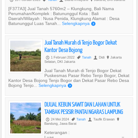
[F377A3] Jual Tanah 5760m2 – Klungkung, Bali Nama
Perumahan/Komplek : Batununggul Kota : Bali
Daerah/Wilayah : Nusa Penida, Klungkung Alamat : Desa
Batununggul Luas Tanah...
Selengkapnya
)
Jual Tanah Murah di Tenjo Bogor Dekat
Kantor Desa Bojong
1 Februari 2022
Tanah
Didi
Jakarta
P
,
U
?
Selatan, DKI Jakarta
Jual Tanah Murah di Tenjo Bogor Dekat
Puskesmas Pasar Rebo Tenjo Bogor, Dekat
Kantor Desa Bojong Tenjo Bogor dan Dekat Pasar Rebo Desa
Bojong Tenjo...
Selengkapnya
)
DIJUAL KEBUN SAWIT DAN LAHAN UNTUK
TAMBAK PESISIR PANTAI NGARAS LAMPUNG
24 Mei 2024
Tanah
Taufik Erawan
P
,
U
?
Bandung, Jawa Barat
Keterangan :
Luas =