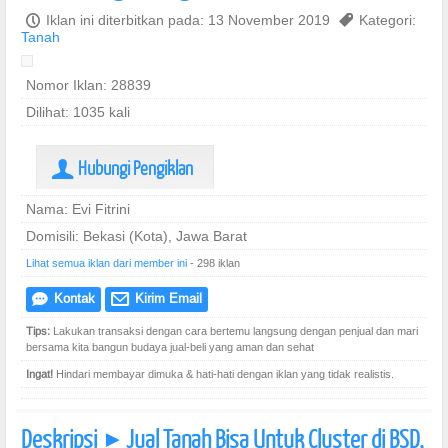
P
Iklan ini diterbitkan pada: 13 November 2019
,
Kategori:
Tanah
Nomor Iklan: 28839
Dilihat: 1035 kali
Hubungi Pengiklan
U
Nama: Evi Fitrini
Domisili: Bekasi (Kota), Jawa Barat
Lihat semua iklan dari member ini
- 298 iklan
Kontak
Kirim Email
e
@
Tips:
Lakukan transaksi dengan cara bertemu langsung dengan penjual dan mari
bersama kita bangun budaya jual-beli yang aman dan sehat
Ingat!
Hindari membayar dimuka & hati-hati dengan iklan yang tidak realistis.
Deskripsi
Jual Tanah Bisa Untuk Cluster di BSD,
]