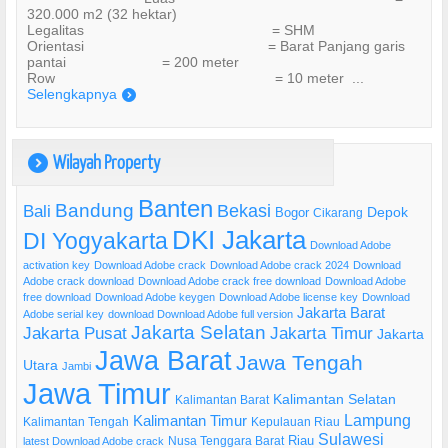
320.000 m2 (32 hektar)
Legalitas = SHM
Orientasi = Barat Panjang garis
pantai = 200 meter
Row = 10 meter ...
Selengkapnya
)
Wilayah Property
)
Banten
Bandung
Bekasi
Bali
Bogor
Depok
Cikarang
DKI Jakarta
DI Yogyakarta
Download Adobe
activation key
Download Adobe crack
Download Adobe crack 2024
Download
Adobe crack download
Download Adobe crack free download
Download Adobe
free download
Download Adobe keygen
Download Adobe license key
Download
Jakarta Barat
Adobe serial key
download Download Adobe full version
Jakarta Selatan
Jakarta Pusat
Jakarta Timur
Jakarta
Jawa Barat
Jawa Tengah
Utara
Jambi
Jawa Timur
Kalimantan Selatan
Kalimantan Barat
Lampung
Kalimantan Timur
Kalimantan Tengah
Kepulauan Riau
Sulawesi
Riau
Nusa Tenggara Barat
latest Download Adobe crack