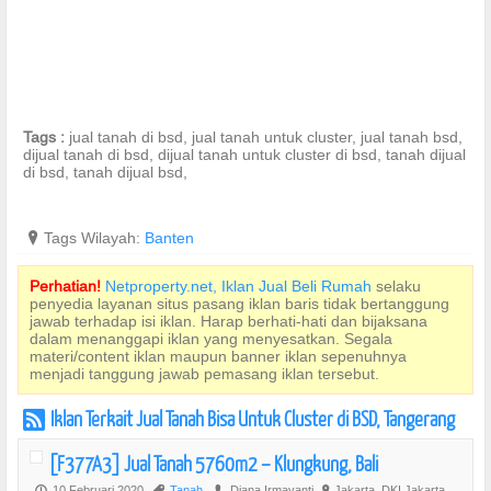
Tags :
jual tanah di bsd, jual tanah untuk cluster, jual tanah bsd,
dijual tanah di bsd, dijual tanah untuk cluster di bsd, tanah dijual
di bsd, tanah dijual bsd,
?
Tags Wilayah:
Banten
Perhatian!
Netproperty.net, Iklan Jual Beli Rumah
selaku
penyedia layanan situs pasang iklan baris tidak bertanggung
jawab terhadap isi iklan. Harap berhati-hati dan bijaksana
dalam menanggapi iklan yang menyesatkan. Segala
materi/content iklan maupun banner iklan sepenuhnya
menjadi tanggung jawab pemasang iklan tersebut.
Iklan Terkait Jual Tanah Bisa Untuk Cluster di BSD, Tangerang
r
[F377A3] Jual Tanah 5760m2 – Klungkung, Bali
10 Februari 2020
Tanah
Diana Irmayanti
Jakarta, DKI Jakarta
P
,
U
?