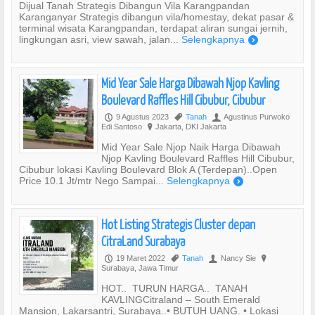
Dijual Tanah Strategis Dibangun Vila Karangpandan
Karanganyar Strategis dibangun vila/homestay, dekat pasar &
terminal wisata Karangpandan, terdapat aliran sungai jernih,
lingkungan asri, view sawah, jalan...
Selengkapnya
)
Mid Year Sale Harga Dibawah Njop Kavling
Boulevard Raffles Hill Cibubur, Cibubur
9 Agustus 2023
Tanah
Agustinus Purwoko
P
,
U
Edi Santoso
Jakarta, DKI Jakarta
?
Mid Year Sale Njop Naik Harga Dibawah
Njop Kavling Boulevard Raffles Hill Cibubur,
Cibubur lokasi Kavling Boulevard Blok A (Terdepan)..Open
Price 10.1 Jt/mtr Nego Sampai...
Selengkapnya
)
Hot Listing Strategis Cluster depan
CitraLand Surabaya
19 Maret 2022
Tanah
Nancy Sie
P
,
U
?
Surabaya, Jawa Timur
HOT.. TURUN HARGA.. TANAH
KAVLINGCitraland – South Emerald
Mansion, Lakarsantri, Surabaya..• BUTUH UANG. • Lokasi