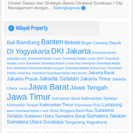
Cluster Depan dan Strategis diarea Citraland Surabaya.• City
Management dengan...
Selengkapnya
)
Wilayah Property
)
Banten
Bandung
Bekasi
Bali
Bogor
Depok
Cikarang
DKI Jakarta
DI Yogyakarta
Download Adobe
activation key
Download Adobe crack
Download Adobe crack 2024
Download
Adobe crack download
Download Adobe crack free download
Download Adobe
free download
Download Adobe keygen
Download Adobe license key
Download
Jakarta Barat
Adobe serial key
download Download Adobe full version
Jakarta Selatan
Jakarta Pusat
Jakarta Timur
Jakarta
Jawa Barat
Jawa Tengah
Utara
Jambi
Jawa Timur
Kalimantan Selatan
Kalimantan Barat
Lampung
Kalimantan Timur
Kalimantan Tengah
Kepulauan Riau
Sulawesi
Riau
Nusa Tenggara Barat
latest Download Adobe crack
Selatan
Sumatera Selatan
Sulawesi Utara
Sumatera Barat
Sumatera Utara
Surabaya
Tangerang
Yogyakarta