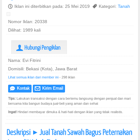
P
Iklan ini diterbitkan pada: 25 Mei 2019
,
Kategori:
Tanah
Nomor Iklan: 20338
Dilihat: 1989 kali
Hubungi Pengiklan
U
Nama: Evi Fitrini
Domisili: Bekasi (Kota), Jawa Barat
Lihat semua iklan dari member ini
- 298 iklan
Kontak
Kirim Email
e
@
Tips:
Lakukan transaksi dengan cara bertemu langsung dengan penjual dan mari
bersama kita bangun budaya jual-beli yang aman dan sehat
Ingat!
Hindari membayar dimuka & hati-hati dengan iklan yang tidak realistis.
Deskripsi
Jual Tanah Sawah Bagus Peternakan
]