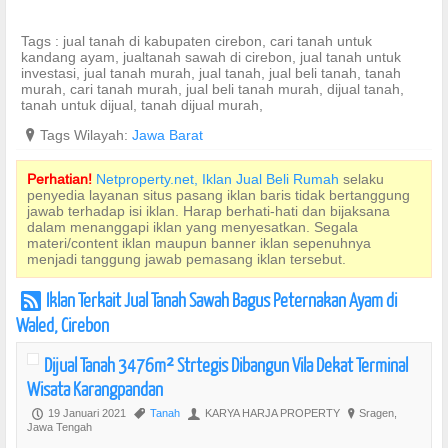
Tags : jual tanah di kabupaten cirebon, cari tanah untuk
kandang ayam, jualtanah sawah di cirebon, jual tanah untuk
investasi, jual tanah murah, jual tanah, jual beli tanah, tanah
murah, cari tanah murah, jual beli tanah murah, dijual tanah,
tanah untuk dijual, tanah dijual murah,
?
Tags Wilayah:
Jawa Barat
Perhatian!
Netproperty.net, Iklan Jual Beli Rumah
selaku
penyedia layanan situs pasang iklan baris tidak bertanggung
jawab terhadap isi iklan. Harap berhati-hati dan bijaksana
dalam menanggapi iklan yang menyesatkan. Segala
materi/content iklan maupun banner iklan sepenuhnya
menjadi tanggung jawab pemasang iklan tersebut.
Iklan Terkait Jual Tanah Sawah Bagus Peternakan Ayam di
r
Waled, Cirebon
Dijual Tanah 3476m² Strtegis Dibangun Vila Dekat Terminal
Wisata Karangpandan
19 Januari 2021
Tanah
KARYA HARJA PROPERTY
Sragen,
P
,
U
?
Jawa Tengah