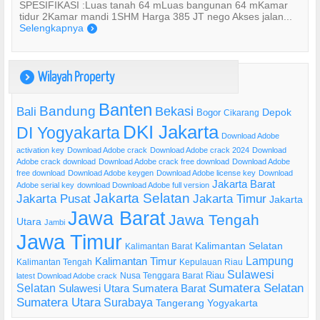
SPESIFIKASI :Luas tanah 64 mLuas bangunan 64 mKamar
tidur 2Kamar mandi 1SHM Harga 385 JT nego Akses jalan...
Selengkapnya
)
Wilayah Property
)
Banten
Bandung
Bekasi
Bali
Bogor
Depok
Cikarang
DKI Jakarta
DI Yogyakarta
Download Adobe
activation key
Download Adobe crack
Download Adobe crack 2024
Download
Adobe crack download
Download Adobe crack free download
Download Adobe
free download
Download Adobe keygen
Download Adobe license key
Download
Jakarta Barat
Adobe serial key
download Download Adobe full version
Jakarta Selatan
Jakarta Pusat
Jakarta Timur
Jakarta
Jawa Barat
Jawa Tengah
Utara
Jambi
Jawa Timur
Kalimantan Selatan
Kalimantan Barat
Lampung
Kalimantan Timur
Kalimantan Tengah
Kepulauan Riau
Sulawesi
Riau
Nusa Tenggara Barat
latest Download Adobe crack
Selatan
Sumatera Selatan
Sulawesi Utara
Sumatera Barat
Sumatera Utara
Surabaya
Tangerang
Yogyakarta