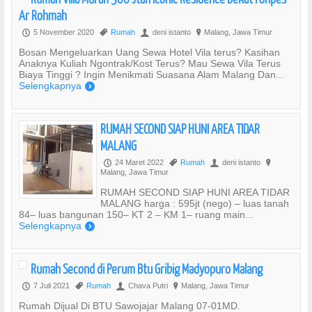
Ar Rohmah
5 November 2020
Rumah
deni istanto
Malang, Jawa Timur
P
,
U
?
Bosan Mengeluarkan Uang Sewa Hotel Vila terus? Kasihan
Anaknya Kuliah Ngontrak/Kost Terus? Mau Sewa Vila Terus
Biaya Tinggi ? Ingin Menikmati Suasana Alam Malang Dan...
Selengkapnya
)
RUMAH SECOND SIAP HUNI AREA TIDAR
MALANG
24 Maret 2022
Rumah
deni istanto
P
,
U
?
Malang, Jawa Timur
RUMAH SECOND SIAP HUNI AREA TIDAR
MALANG harga : 595jt (nego) – luas tanah
84– luas bangunan 150– KT 2 – KM 1– ruang main...
Selengkapnya
)
Rumah Second di Perum Btu Gribig Madyopuro Malang
7 Juli 2021
Rumah
Chava Putri
Malang, Jawa Timur
P
,
U
?
Rumah Dijual Di BTU Sawojajar Malang 07-01MD.