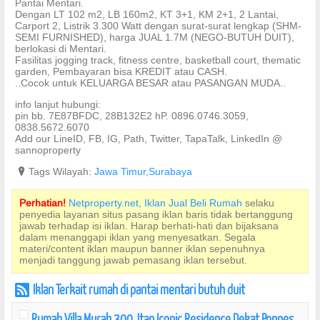
Pantai Mentari.
Dengan LT 102 m2, LB 160m2, KT 3+1, KM 2+1, 2 Lantai,
Carport 2, Listrik 3.300 Watt dengan surat-surat lengkap (SHM-
SEMI FURNISHED), harga JUAL 1.7M (NEGO-BUTUH DUIT),
berlokasi di Mentari.
Fasilitas jogging track, fitness centre, basketball court, thematic
garden, Pembayaran bisa KREDIT atau CASH.
..Cocok untuk KELUARGA BESAR atau PASANGAN MUDA..
info lanjut hubungi:
pin bb. 7E87BFDC, 28B132E2 hP. 0896.0746.3059,
0838.5672.6070
Add our LineID, FB, IG, Path, Twitter, TapaTalk, LinkedIn @
sannoproperty
?
Tags Wilayah:
Jawa Timur
,
Surabaya
Perhatian!
Netproperty.net, Iklan Jual Beli Rumah
selaku
penyedia layanan situs pasang iklan baris tidak bertanggung
jawab terhadap isi iklan. Harap berhati-hati dan bijaksana
dalam menanggapi iklan yang menyesatkan. Segala
materi/content iklan maupun banner iklan sepenuhnya
menjadi tanggung jawab pemasang iklan tersebut.
Iklan Terkait rumah di pantai mentari butuh duit
r
Rumah Villa Murah 300 Jtan Iconic Residence Dekat Ponpes