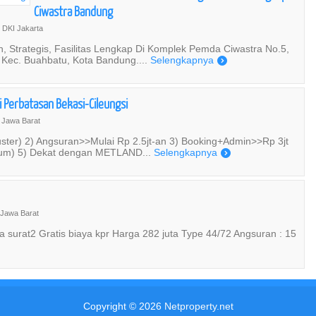
Ciwastra Bandung
 DKI Jakarta
 Strategis, Fasilitas Lengkap Di Komplek Pemda Ciwastra No.5,
, Kec. Buahbatu, Kota Bandung....
Selengkapnya
)
 Perbatasan Bekasi-Cileungsi
 Jawa Barat
r) 2) Angsuran>>Mulai Rp 2.5jt-an 3) Booking+Admin>>Rp 3jt
tinum) 5) Dekat dengan METLAND...
Selengkapnya
)
 Jawa Barat
aya surat2 Gratis biaya kpr Harga 282 juta Type 44/72 Angsuran : 15
Copyright © 2026
Netproperty.net