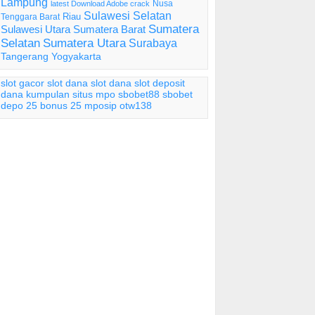
Lampung
Nusa
latest Download Adobe crack
Sulawesi Selatan
Riau
Tenggara Barat
Sumatera
Sulawesi Utara
Sumatera Barat
Selatan
Sumatera Utara
Surabaya
Tangerang
Yogyakarta
slot gacor
slot dana
slot dana
slot deposit
dana
kumpulan situs mpo
sbobet88
sbobet
depo 25 bonus 25
mposip
otw138