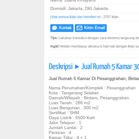
Nama: Diana Irmayanti
Domisili: Jakarta, DKI Jakarta
Lihat semua iklan dari member ini
- 2757 iklan
Kontak
Kirim Email
e
@
Tips:
Lakukan transaksi dengan cara bertemu langsung den
Ingat!
Hindari membayar dimuka & hati-hati dengan iklan yang
Deskripsi
Jual Rumah 5 Kamar 30
]
Jual Rumah 5 Kamar Di Pesanggrahan, Bintar
Nama Perumahan/Komplek : Pesanggrahan
Kota : Tangerang Selatan
Daerah/Wilayah : Bintaro, Pesanggrahan
Luas Tanah : 288 m2
Luas Bangunan : 300 m2
Sertifikat : SHM
Daya Listrik : 5500 Kwh
Jalur Telepon : 1
Jumlah Lantai : 2
Parkiran : 4
Kamar Tidur : 4 + 1