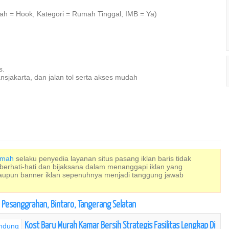
mah = Hook, Kategori = Rumah Tinggal, IMB = Ya)
s.
jakarta, dan jalan tol serta akses mudah
Rumah
selaku penyedia layanan situs pasang iklan baris tidak
 berhati-hati dan bijaksana dalam menanggapi iklan yang
maupun banner iklan sepenuhnya menjadi tanggung jawab
 Pesanggrahan, Bintaro, Tangerang Selatan
Kost Baru Murah Kamar Bersih Strategis Fasilitas Lengkap Di