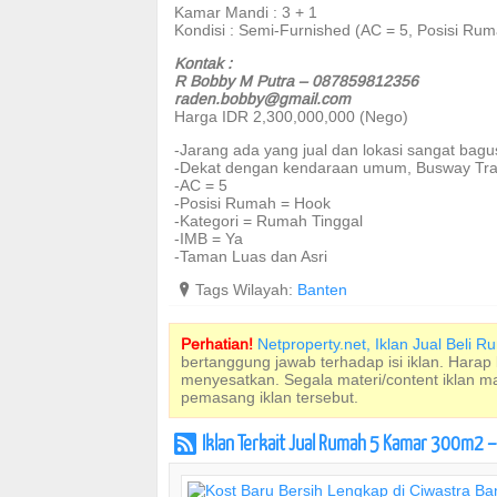
Kamar Mandi : 3 + 1
Kondisi : Semi-Furnished (AC = 5, Posisi Ru
Kontak :
R Bobby M Putra – 087859812356
raden.bobby@gmail.com
Harga IDR 2,300,000,000 (Nego)
-Jarang ada yang jual dan lokasi sangat bagu
-Dekat dengan kendaraan umum, Busway Trans
-AC = 5
-Posisi Rumah = Hook
-Kategori = Rumah Tinggal
-IMB = Ya
-Taman Luas dan Asri
?
Tags Wilayah:
Banten
Perhatian!
Netproperty.net, Iklan Jual Beli 
bertanggung jawab terhadap isi iklan. Harap
menyesatkan. Segala materi/content iklan 
pemasang iklan tersebut.
Iklan Terkait Jual Rumah 5 Kamar 300m2 –
r