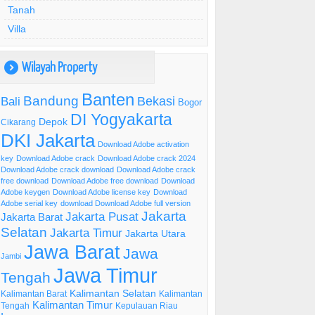
Tanah
Villa
Wilayah Property
)
Banten
Bandung
Bekasi
Bali
Bogor
DI Yogyakarta
Depok
Cikarang
DKI Jakarta
Download Adobe activation
key
Download Adobe crack
Download Adobe crack 2024
Download Adobe crack download
Download Adobe crack
free download
Download Adobe free download
Download
Adobe keygen
Download Adobe license key
Download
Adobe serial key
download Download Adobe full version
Jakarta
Jakarta Pusat
Jakarta Barat
Selatan
Jakarta Timur
Jakarta Utara
Jawa Barat
Jawa
Jambi
Jawa Timur
Tengah
Kalimantan Selatan
Kalimantan Barat
Kalimantan
Kalimantan Timur
Tengah
Kepulauan Riau