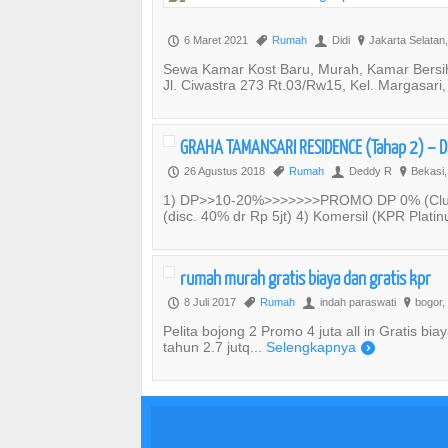
6 Maret 2021
Rumah
Didi
Jakarta Selatan,
P
,
U
?
Sewa Kamar Kost Baru, Murah, Kamar Bersih,
Jl. Ciwastra 273 Rt.03/Rw15, Kel. Margasari
GRAHA TAMANSARI RESIDENCE (Tahap 2) – Di
26 Agustus 2018
Rumah
Deddy R
Bekasi,
P
,
U
?
1) DP>>10-20%>>>>>>>PROMO DP 0% (Cluste
(disc. 40% dr Rp 5jt) 4) Komersil (KPR Pla
rumah murah gratis biaya dan gratis kpr
8 Juli 2017
Rumah
indah paraswati
bogor,
P
,
U
?
Pelita bojong 2 Promo 4 juta all in Gratis bi
tahun 2.7 jutq...
Selengkapnya
)