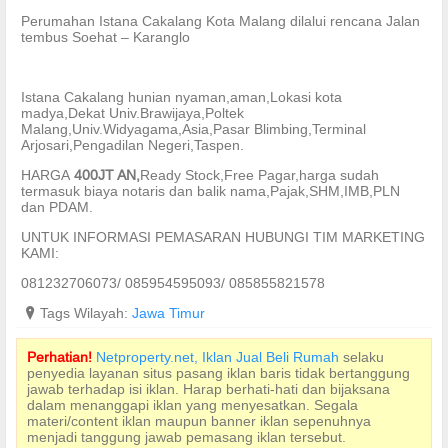
Perumahan Istana Cakalang Kota Malang dilalui rencana Jalan
tembus Soehat – Karanglo
Istana Cakalang hunian nyaman,aman,Lokasi kota
madya,Dekat Univ.Brawijaya,Poltek
Malang,Univ.Widyagama,Asia,Pasar Blimbing,Terminal
Arjosari,Pengadilan Negeri,Taspen.
HARGA
400JT AN,
Ready Stock,Free Pagar,harga sudah
termasuk biaya notaris dan balik nama,Pajak,SHM,IMB,PLN
dan PDAM.
UNTUK INFORMASI PEMASARAN HUBUNGI TIM MARKETING
KAMI:
081232706073/ 085954595093/ 085855821578
?
Tags Wilayah:
Jawa Timur
Perhatian!
Netproperty.net, Iklan Jual Beli Rumah
selaku
penyedia layanan situs pasang iklan baris tidak bertanggung
jawab terhadap isi iklan. Harap berhati-hati dan bijaksana
dalam menanggapi iklan yang menyesatkan. Segala
materi/content iklan maupun banner iklan sepenuhnya
menjadi tanggung jawab pemasang iklan tersebut.