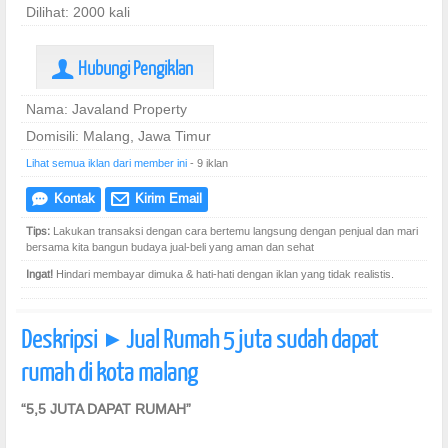
Dilihat: 2000 kali
Hubungi Pengiklan
U
Nama: Javaland Property
Domisili: Malang, Jawa Timur
Lihat semua iklan dari member ini
- 9 iklan
Kontak
Kirim Email
e
@
Tips:
Lakukan transaksi dengan cara bertemu langsung dengan penjual dan mari
bersama kita bangun budaya jual-beli yang aman dan sehat
Ingat!
Hindari membayar dimuka & hati-hati dengan iklan yang tidak realistis.
Deskripsi
Jual Rumah 5 juta sudah dapat
]
rumah di kota malang
“5,5 JUTA DAPAT RUMAH”