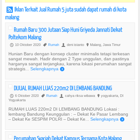
Iklan Terkait Jual Rumah 5 juta sudah dapat rumah di kota
r
malang
Rumah Baru 300 Jutaan Siap Huni Griyeda Jannati Dekat
Poltekom Malang
10 Oktober 2020
Rumah
deni istanto
Malang, Jawa Timur
P
,
U
?
Hunian Baru dengan konsep cluster minimalis tetapi terkesan
sangat mewah. Hadir dengan 2 Type unggulan, dan pastinya
harganya sangat terjangkau, karena lokasi perumahan sangat
strategis...
Selengkapnya
)
DIJUAL RUMAH LUAS 220m2 DI LEMBANG BANDUNG
6 Oktober 2020
Rumah
cahya riksa wibawa
yogyakarta, DI
P
,
U
?
Yogyakarta
RUMAH LUAS 220m2 DI LEMBANG BANDUNG Lokasi :
lembang Bandung Keunggulan : – Dekat Ke Pasar Lembang
– Dekat Ke SESPIM POLRI – Dekat Ke...
Selengkapnya
)
Perumahan Syariah Dekat Kampus Ternama Kota Malang