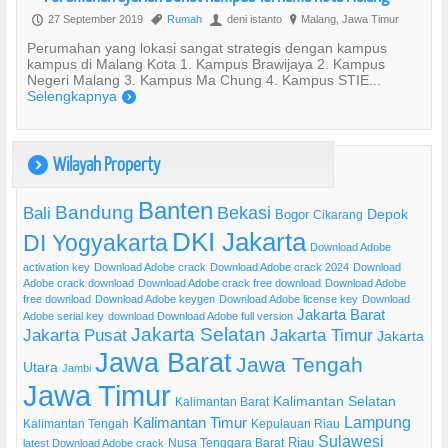
27 September 2019
Rumah
deni istanto
Malang, Jawa Timur
P
,
U
?
Perumahan yang lokasi sangat strategis dengan kampus
kampus di Malang Kota 1. Kampus Brawijaya 2. Kampus
Negeri Malang 3. Kampus Ma Chung 4. Kampus STIE...
Selengkapnya
)
Wilayah Property
)
Banten
Bandung
Bekasi
Bali
Bogor
Depok
Cikarang
DKI Jakarta
DI Yogyakarta
Download Adobe
activation key
Download Adobe crack
Download Adobe crack 2024
Download
Adobe crack download
Download Adobe crack free download
Download Adobe
free download
Download Adobe keygen
Download Adobe license key
Download
Jakarta Barat
Adobe serial key
download Download Adobe full version
Jakarta Selatan
Jakarta Pusat
Jakarta Timur
Jakarta
Jawa Barat
Jawa Tengah
Utara
Jambi
Jawa Timur
Kalimantan Selatan
Kalimantan Barat
Lampung
Kalimantan Timur
Kalimantan Tengah
Kepulauan Riau
Sulawesi
Riau
Nusa Tenggara Barat
latest Download Adobe crack