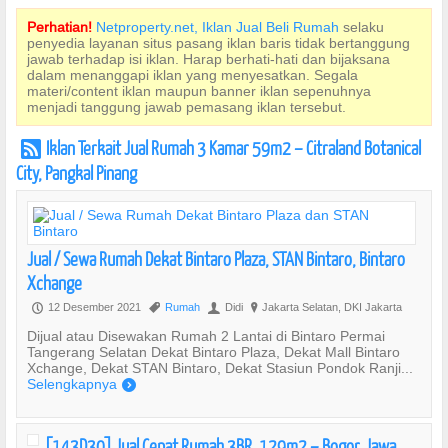
Perhatian!
Netproperty.net, Iklan Jual Beli Rumah
selaku
penyedia layanan situs pasang iklan baris tidak bertanggung
jawab terhadap isi iklan. Harap berhati-hati dan bijaksana
dalam menanggapi iklan yang menyesatkan. Segala
materi/content iklan maupun banner iklan sepenuhnya
menjadi tanggung jawab pemasang iklan tersebut.
Iklan Terkait Jual Rumah 3 Kamar 59m2 – Citraland Botanical
r
City, Pangkal Pinang
Jual / Sewa Rumah Dekat Bintaro Plaza, STAN Bintaro, Bintaro
Xchange
12 Desember 2021
Rumah
Didi
Jakarta Selatan, DKI Jakarta
P
,
U
?
Dijual atau Disewakan Rumah 2 Lantai di Bintaro Permai
Tangerang Selatan Dekat Bintaro Plaza, Dekat Mall Bintaro
Xchange, Dekat STAN Bintaro, Dekat Stasiun Pondok Ranji...
Selengkapnya
)
[143D30] Jual Cepat Rumah 3BR, 129m2 – Bogor, Jawa