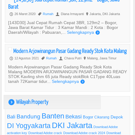
Barat
26 Maret 2020
Rumah
Diana Irmayanti
Jakarta, DKI Jakarta
P
,
U
?
[143D30] Jual Cepat Rumah Cepat 3BR, 129m2 – Bogor,
Jawa Barat Kamar Tidur : 3 Kamar Mandi : 2 Kota : Bogor
Daerah/Wilayah : Pabuaran,...
Selengkapnya
)
Modern Arjowinangun Pasar Gadang Ready Stok Kota Malang
12 Agustus 2021
Rumah
Chava Putri
Malang, Jawa Timur
P
,
U
?
Modern Arjowinangun Pasar Gadang Ready Stok Kota
Malang MODERN ARJOWINANGUN PASAR GADANG READY
STOK Kavling shm 65 juta Ready stokBlok C1Type 40Luas
tanah 72Kamar tidur...
Selengkapnya
)
Wilayah Property
)
Banten
Bandung
Bekasi
Bali
Bogor
Depok
Cikarang
DKI Jakarta
DI Yogyakarta
Download Adobe
activation key
Download Adobe crack
Download Adobe crack 2024
Download