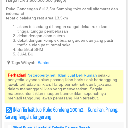
Harga IDR 2,800,000,000 (Nego)
Ruko Gandengan 8×12,5m Samping toko carvil alfamaret dan
indomaret
tepat dibelakang rest area 13.5km
akses tol sedang dibangun sangat dekat ruko kami
tinggal tunggu pembebasan
dekat dengan alam sutera
dekat dengan komplek buana garden dan yang pasti
traffic sudah pasti ramai sekali
Sertifikat SHM
JUAL BU
?
Tags Wilayah:
Banten
Perhatian!
Netproperty.net, Iklan Jual Beli Rumah
selaku
penyedia layanan situs pasang iklan baris tidak bertanggung
jawab terhadap isi iklan. Harap berhati-hati dan bijaksana
dalam menanggapi iklan yang menyesatkan. Segala
materi/content iklan maupun banner iklan sepenuhnya
menjadi tanggung jawab pemasang iklan tersebut.
Iklan Terkait Jual Ruko Gandeng 100m2 – Kunciran, Pinang,
r
Karang Tengah, Tangerang