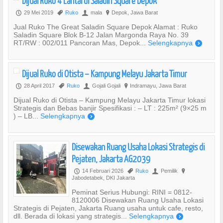
Dijual Ruko 4 Lantai di Saladin Square Depok
29 Mei 2019
Ruko
mala
Depok, Jawa Barat
P
,
U
?
Jual Ruko The Great Saladin Square Depok Alamat : Ruko
Saladin Square Blok B-12 Jalan Margonda Raya No. 39
RT/RW : 002/011 Pancoran Mas, Depok...
Selengkapnya
)
Dijual Ruko di Otista – Kampung Melayu Jakarta Timur
28 April 2017
Ruko
Gojali Gojali
Indramayu, Jawa Barat
P
,
U
?
Dijual Ruko di Otista – Kampung Melayu Jakarta Timur lokasi
Strategis dan Bebas banjir Spesifikasi : – LT : 225m² (9×25 m
) – LB...
Selengkapnya
)
Disewakan Ruang Usaha Lokasi Strategis di
Pejaten, Jakarta AG2039
14 Februari 2026
Ruko
Pemilik
P
,
U
?
Jabodetabek, DKI Jakarta
Peminat Serius Hubungi: RINI = 0812-
8120006 Disewakan Ruang Usaha Lokasi
Strategis di Pejaten, Jakarta Ruang usaha untuk cafe, resto,
dll. Berada di lokasi yang strategis...
Selengkapnya
)