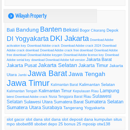
Wilayah Property
)
Banten
Bandung
Bekasi
Bali
Bogor
Depok
Cikarang
DKI Jakarta
DI Yogyakarta
Download Adobe
activation key
Download Adobe crack
Download Adobe crack 2024
Download
Adobe crack download
Download Adobe crack free download
Download Adobe
free download
Download Adobe keygen
Download Adobe license key
Download
Jakarta Barat
Adobe serial key
download Download Adobe full version
Jakarta Selatan
Jakarta Pusat
Jakarta Timur
Jakarta
Jawa Barat
Jawa Tengah
Utara
Jambi
Jawa Timur
Kalimantan Selatan
Kalimantan Barat
Lampung
Kalimantan Timur
Kalimantan Tengah
Kepulauan Riau
Sulawesi
Riau
Nusa Tenggara Barat
latest Download Adobe crack
Selatan
Sumatera Selatan
Sulawesi Utara
Sumatera Barat
Sumatera Utara
Surabaya
Tangerang
Yogyakarta
slot gacor
slot dana
slot dana
slot deposit dana
kumpulan situs
mpo
sbobet88
sbobet
depo 25 bonus 25
mposip
otw138