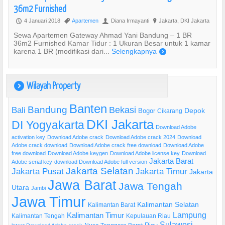
36m2 Furnished
4 Januari 2018
Apartemen
Diana Irmayanti
Jakarta, DKI Jakarta
P
,
U
?
Sewa Apartemen Gateway Ahmad Yani Bandung – 1 BR
36m2 Furnished Kamar Tidur : 1 Ukuran Besar untuk 1 kamar
karena 1 BR (modifikasi dari...
Selengkapnya
)
Wilayah Property
)
Banten
Bandung
Bekasi
Bali
Bogor
Depok
Cikarang
DKI Jakarta
DI Yogyakarta
Download Adobe
activation key
Download Adobe crack
Download Adobe crack 2024
Download
Adobe crack download
Download Adobe crack free download
Download Adobe
free download
Download Adobe keygen
Download Adobe license key
Download
Jakarta Barat
Adobe serial key
download Download Adobe full version
Jakarta Selatan
Jakarta Pusat
Jakarta Timur
Jakarta
Jawa Barat
Jawa Tengah
Utara
Jambi
Jawa Timur
Kalimantan Selatan
Kalimantan Barat
Lampung
Kalimantan Timur
Kalimantan Tengah
Kepulauan Riau
Sulawesi