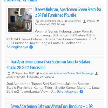
Disewa Bulanan, Apartemen Green Pramuka
2 BR Full Furnished PR1984
20 September 2024
Apartemen
Pemilik
P
,
U
?
Jabodetabek, DKI Jakarta
Peminat Serius Hubungi Linny Pemilik
Langsung : 0813-85283583 atau 0818-
471534 Disewa Bulanan, Apartemen Green Pramuka 2 BR
Full Furnished Tower Faggio Lantai 16 dekat dari...
Selengkapnya
)
Jual Apartemen Taman Sari Sudirman Jakarta Selatan –
Studio 28.8m2 Furnished
25 September 2017
Apartemen
,
Apartemen Taman Sari Semanggi
P
,
U
Diana Irmayanti
Jakarta, DKI Jakarta
?
Jual Apartemen Taman Sari Sudirman Jakarta Selatan –
Studio Furnished Kamar Tidur : Studio Kamar Mandi : 1 Luas :
28,8 m2 Tower/Lantai/View : B...
Selengkapnya
)
Sewa Apartemen Gateway Ahmad Yani Bandung – 1 BR