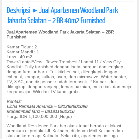
Deskripsi
Jual Apartemen Woodland Park
]
Jakarta Selatan – 2 BR 40m2 Furnished
Jual Apartemen Woodland Park Jakarta Selatan – 2BR
Furnished
Kamar Tidur : 2
Kamar Mandi : 1
Luas : 40 m2
Tower/Lantai/View : Tower Trembesi / Lantai 11 / View City
Kondisi : Fully furnished dengan lantai parquet dan lengkap
dengan furnitur baru. Full kitchen set, dilengkapi dengan
exhaust, kompor, kulkas, oven, dan microwave. Water heater,
TV, 3 AC, dan dispenser sudah termasuk. 2 Kamar tidur
dilengkapi dengan ranjang, lemari pakaian, meja rias, dan meja
kerja/belajar. Wifi dan TV kabel gratis.
Kontak:
Licha Permata Amanda – 081288601096
Muhammad fariz – 081311662216
Harga IDR 1,100,000,000 (Nego)
Woodland Residence Park berlokasi tepat berada di lokasi
premium di protokol Jl. Kalibata, di depan Mall Kalibata dan
stasiun kereta api Kalibata. Selain itu, apartemen ini juga