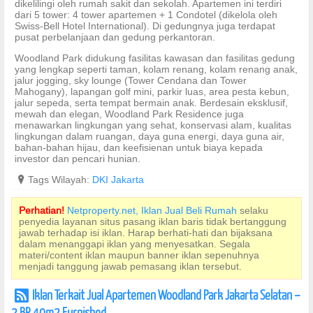
dikelilingi oleh rumah sakit dan sekolah. Apartemen ini terdiri
dari 5 tower: 4 tower apartemen + 1 Condotel (dikelola oleh
Swiss-Bell Hotel International). Di gedungnya juga terdapat
pusat perbelanjaan dan gedung perkantoran.
Woodland Park didukung fasilitas kawasan dan fasilitas gedung
yang lengkap seperti taman, kolam renang, kolam renang anak,
jalur jogging, sky lounge (Tower Cendana dan Tower
Mahogany), lapangan golf mini, parkir luas, area pesta kebun,
jalur sepeda, serta tempat bermain anak. Berdesain eksklusif,
mewah dan elegan, Woodland Park Residence juga
menawarkan lingkungan yang sehat, konservasi alam, kualitas
lingkungan dalam ruangan, daya guna energi, daya guna air,
bahan-bahan hijau, dan keefisienan untuk biaya kepada
investor dan pencari hunian.
?
Tags Wilayah:
DKI Jakarta
Perhatian!
Netproperty.net, Iklan Jual Beli Rumah
selaku
penyedia layanan situs pasang iklan baris tidak bertanggung
jawab terhadap isi iklan. Harap berhati-hati dan bijaksana
dalam menanggapi iklan yang menyesatkan. Segala
materi/content iklan maupun banner iklan sepenuhnya
menjadi tanggung jawab pemasang iklan tersebut.
Iklan Terkait Jual Apartemen Woodland Park Jakarta Selatan –
r
2 BR 40m2 Furnished