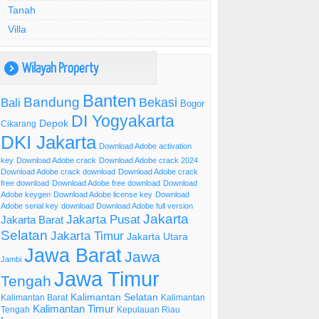
Tanah
Villa
Wilayah Property
)
Banten
Bandung
Bekasi
Bali
Bogor
DI Yogyakarta
Depok
Cikarang
DKI Jakarta
Download Adobe activation
key
Download Adobe crack
Download Adobe crack 2024
Download Adobe crack download
Download Adobe crack
free download
Download Adobe free download
Download
Adobe keygen
Download Adobe license key
Download
Adobe serial key
download Download Adobe full version
Jakarta
Jakarta Pusat
Jakarta Barat
Selatan
Jakarta Timur
Jakarta Utara
Jawa Barat
Jawa
Jambi
Jawa Timur
Tengah
Kalimantan Selatan
Kalimantan Barat
Kalimantan
Kalimantan Timur
Tengah
Kepulauan Riau