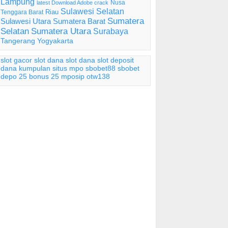
Lampung
Nusa
latest Download Adobe crack
Sulawesi Selatan
Riau
Tenggara Barat
Sumatera
Sulawesi Utara
Sumatera Barat
Selatan
Sumatera Utara
Surabaya
Tangerang
Yogyakarta
slot gacor
slot dana
slot dana
slot deposit
dana
kumpulan situs mpo
sbobet88
sbobet
depo 25 bonus 25
mposip
otw138