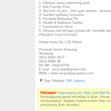
1. Olympic-sized swimming pool
2. Kid-Friendly Park
3. Security 24 jam ; One gate system ; Acces
4. Garden pathway entrance
5. Poolside Barbeque Pit
6. Health & Wellness Center
7. Convenience Store
8. Khusus unit dengan private lift, memiliki a
(Vacation Lock Concept)
Harga mulai Rp 1,65 Milyar
Peminat Serius Hubungi:
Verawaty
0812 8382 2677
0818 4848 98
Pin BB : 5A5237D9
E-mail :
vera.saat@gmail.com
WEB = www.verawatyproperty.com
?
Tags Wilayah:
DKI Jakarta
Perhatian!
Netproperty.net, Iklan Jual Beli 
bertanggung jawab terhadap isi iklan. Harap
menyesatkan. Segala materi/content iklan 
pemasang iklan tersebut.