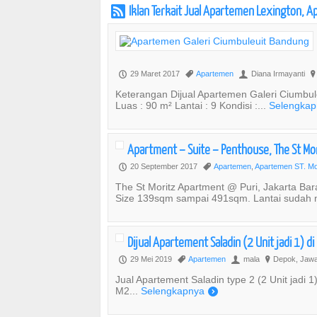
Iklan Terkait Jual Apartemen Lexington, 
r
29 Maret 2017
Apartemen
Diana Irmayanti
P
,
U
?
Keterangan Dijual Apartemen Galeri Ciumbu
Luas : 90 m² Lantai : 9 Kondisi :...
Selengkap
Apartment – Suite – Penthouse, The St Mor
20 September 2017
Apartemen
,
Apartemen ST. Mo
P
,
The St Moritz Apartment @ Puri, Jakarta Bara
Size 139sqm sampai 491sqm. Lantai sudah 
Dijual Apartement Saladin (2 Unit jadi 1) d
29 Mei 2019
Apartemen
mala
Depok, Jawa
P
,
U
?
Jual Apartement Saladin type 2 (2 Unit jadi 1
M2...
Selengkapnya
)