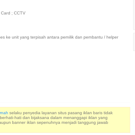
s Card ; CCTV
kses ke unit yang terpisah antara pemilik dan pembantu / helper
Rumah
selaku penyedia layanan situs pasang iklan baris tidak
 berhati-hati dan bijaksana dalam menanggapi iklan yang
maupun banner iklan sepenuhnya menjadi tanggung jawab