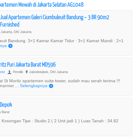
Apartemen Mewah di Jakarta Selatan AG1048
Jual Apartemen Galeri Ciumbuleuit Bandung – 3 BR 90m2
Furnished
Jakarta, DKI Jakarta
leuit Bandung 3+1 Kamar Kamar Tidur : 3+1 Kamar Mandi : 2+1
nya
)
itz Puri Jakarta Barat MD596
ritz
Pemilik
Jabodetabek, DKI Jakarta
U
?
t St Moritz apartemen suite tower, sudah mau serah terima !!!
marmer....
Selengkapnya
)
i Depok
 Barat
) Kosongan Tipe : Studio 2 ( 2 Unit jadi 1 ) Luas Tanah : 34.82