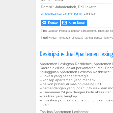
Nama: Pemilik
Domisili: Jabodetabek, DKI Jakarta
Lihat semua iklan dari member ini
- 1463 iklan
Kontak
Kirim Email
e
@
Tips:
Lakukan transaksi dengan cara bertemu langsung den
Ingat!
Hindari membayar dimuka & hati-hati dengan iklan yang
Deskripsi
Jual Apartemen Lexing
]
Apartemen Lexington Residence, Apartemen M
Daerah ekslusif, dekat perkantoran, Mall Pondo
Keunggulan Apartemen Lexinton Residence:
– Lokasi yang sangat strategis
– konsep apartemen yang menarik
– balkon pribadi di masing-masing unit
– pemandangan yang indah (city view dan mo
– Keamanan 24 jam dengan kartu akses dan
– fasilitas yang lengkap
– Investasi yang sangat menguntungkan, de
Indah
Fasilitas Apartemen Lexington: