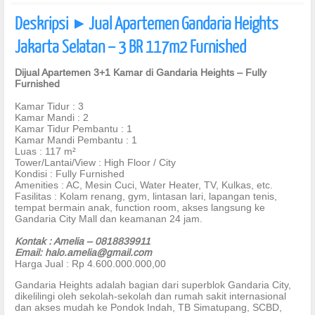
Deskripsi
Jual Apartemen Gandaria Heights
]
Jakarta Selatan – 3 BR 117m2 Furnished
Dijual Apartemen 3+1 Kamar di Gandaria Heights – Fully
Furnished
Kamar Tidur : 3
Kamar Mandi : 2
Kamar Tidur Pembantu : 1
Kamar Mandi Pembantu : 1
Luas : 117 m²
Tower/Lantai/View : High Floor / City
Kondisi : Fully Furnished
Amenities : AC, Mesin Cuci, Water Heater, TV, Kulkas, etc.
Fasilitas : Kolam renang, gym, lintasan lari, lapangan tenis,
tempat bermain anak, function room, akses langsung ke
Gandaria City Mall dan keamanan 24 jam.
Kontak : Amelia – 0818839911
Email:
halo.amelia@gmail.com
Harga Jual : Rp 4.600.000.000,00
Gandaria Heights adalah bagian dari superblok Gandaria City,
dikelilingi oleh sekolah-sekolah dan rumah sakit internasional
dan akses mudah ke Pondok Indah, TB Simatupang, SCBD,