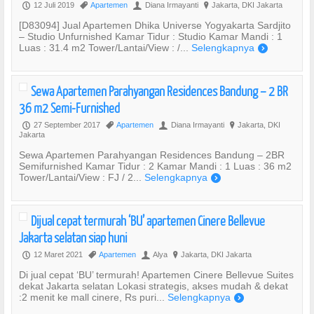
12 Juli 2019
Apartemen
Diana Irmayanti
Jakarta, DKI Jakarta
P
,
U
?
[D83094] Jual Apartemen Dhika Universe Yogyakarta Sardjito
– Studio Unfurnished Kamar Tidur : Studio Kamar Mandi : 1
Luas : 31.4 m2 Tower/Lantai/View : /...
Selengkapnya
)
Sewa Apartemen Parahyangan Residences Bandung – 2 BR
36 m2 Semi-Furnished
27 September 2017
Apartemen
Diana Irmayanti
Jakarta, DKI
P
,
U
?
Jakarta
Sewa Apartemen Parahyangan Residences Bandung – 2BR
Semifurnished Kamar Tidur : 2 Kamar Mandi : 1 Luas : 36 m2
Tower/Lantai/View : FJ / 2...
Selengkapnya
)
Dijual cepat termurah ‘BU’ apartemen Cinere Bellevue
Jakarta selatan siap huni
12 Maret 2021
Apartemen
Alya
Jakarta, DKI Jakarta
P
,
U
?
Di jual cepat ‘BU’ termurah! Apartemen Cinere Bellevue Suites
dekat Jakarta selatan Lokasi strategis, akses mudah & dekat
:2 menit ke mall cinere, Rs puri...
Selengkapnya
)