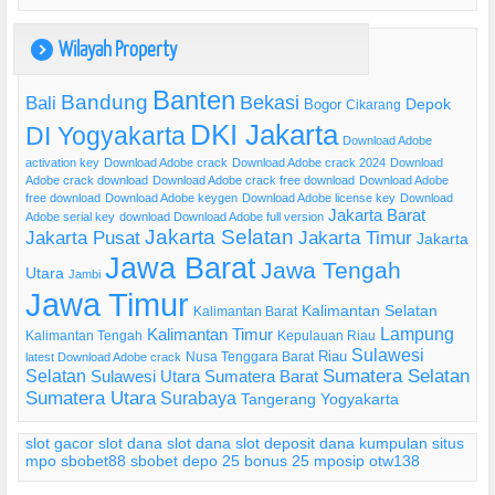
Wilayah Property
)
Banten
Bandung
Bekasi
Bali
Bogor
Depok
Cikarang
DKI Jakarta
DI Yogyakarta
Download Adobe
activation key
Download Adobe crack
Download Adobe crack 2024
Download
Adobe crack download
Download Adobe crack free download
Download Adobe
free download
Download Adobe keygen
Download Adobe license key
Download
Jakarta Barat
Adobe serial key
download Download Adobe full version
Jakarta Selatan
Jakarta Pusat
Jakarta Timur
Jakarta
Jawa Barat
Jawa Tengah
Utara
Jambi
Jawa Timur
Kalimantan Selatan
Kalimantan Barat
Lampung
Kalimantan Timur
Kalimantan Tengah
Kepulauan Riau
Sulawesi
Riau
Nusa Tenggara Barat
latest Download Adobe crack
Selatan
Sumatera Selatan
Sulawesi Utara
Sumatera Barat
Sumatera Utara
Surabaya
Tangerang
Yogyakarta
slot gacor
slot dana
slot dana
slot deposit dana
kumpulan situs
mpo
sbobet88
sbobet
depo 25 bonus 25
mposip
otw138