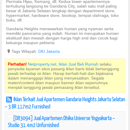
Permata Hijau, Kemang, dll. Kedua tower apartemennya
terhubung langsung ke Gandaria City, salah satu mall paling
besar di Jakarta Selatan lengkap dengan department store,
hypermarket, hardware store, bioskop, tempat olahraga, toko
buku, dll.
Gandaria Heights menawarkan hunian yang nyaman serta
memiliki panorama yang indah. Hunian ini merupakan hunian
eksklusif dan mewah dengan harga high end dan cocok bagi
keluarga maupun pebisnis.
?
Tags Wilayah:
DKI Jakarta
Perhatian!
Netproperty.net, Iklan Jual Beli Rumah
selaku
penyedia layanan situs pasang iklan baris tidak bertanggung
jawab terhadap isi iklan. Harap berhati-hati dan bijaksana
dalam menanggapi iklan yang menyesatkan. Segala
materi/content iklan maupun banner iklan sepenuhnya
menjadi tanggung jawab pemasang iklan tersebut.
Iklan Terkait Jual Apartemen Gandaria Heights Jakarta Selatan
r
– 3 BR 117m2 Furnished
[D83094] Jual Apartemen Dhika Universe Yogyakarta –
Studio 31.4m2 Unfurnished